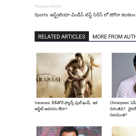
Previous article
Sports: ఆస్ట్రేలియా-విండీస్ టెస్ట్ సిరీస్ లో కరోనా కలకలం
RELATED ARTICLES
MORE FROM AUT
Varanasi: లీక్‌తోనే ఫ్యాన్స్ ఫుల్ ఖుషీ.. ఇక
Chiranjeevi: ఏపీ
అప్డేట్ అవసరం లేదా?
చిరంజీవి?.. వైరల్
నిజమెంత?