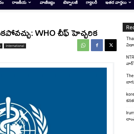
దం
రాజకీయ
వాణిజ్యం
టెక్నాలజీ
గ్యాలరీ
ఇతర వార్తలు
Re
ంచకపోవచ్చు: WHO చీఫ్‌ హెచ్చరిక
Thal
విడా
h
International
NTR 
వార్’
The 
బాగు
kore
కనకర
Irum
లాంచ