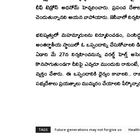
చీఫ్‌ టెడ్రోస్‌ అధనోమ్‌ హెచ్చరించారు. ప్రపంచ
చెందుతున్నానని ఆయన వాపోయారు. జెనీవాలో నిర్వహిం
భవిష్యత్తులో మహమ్మారులను నిర్మూలించడం, సంసిద
అంతర్జాతీయ స్థాయిలో ఓ ఒప్పందాన్ని చేసుకోవాలని డ
ఏడాది మే 27న నిర్వహించనున్న వరల్డ్‌ హెల్త్‌ అసె
కొనసాగుతుండగా దీనిపై ఎవ్వరూ ముందుకు రాకుంటే, మ
వ్యక్తం చేశారు. ఈ ఒప్పందానికి ధైర్యం కావాలని.. ర
సభ్యదేశాలు ప్రయత్నాలు ముమ్మరం చేయాలని పేర్కొన్నా
TAGS
Future generations may not forgive us
Health