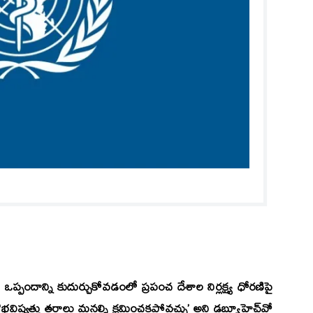
్పందాన్ని కుదుర్చుకోవడంలో ప్రపంచ దేశాల నిర్లక్ష్య ధోరణిపై
 ‘భవిష్యత్తు తరాలు మనల్ని క్షమించకపోవచ్చు’ అని డబ్ల్యూహెచ్‌వో