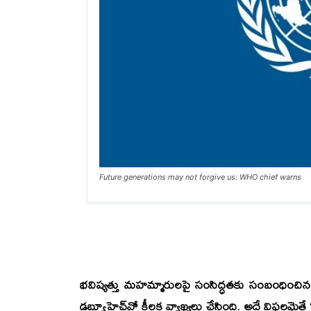
Future generations may not forgive us: WHO chief warns
భవిష్యత్తు మహమ్మారులపై సంసిద్ధతకు సంబంధించిన ఒప
డబ్ల్యూహెచ్‌వో కీలక వ్యాఖ్యలు చేసింది. అదే విఫలమైతే