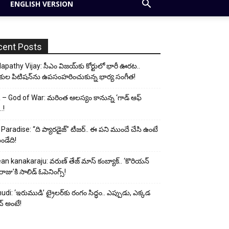
ENGLISH VERSION
cent Posts
apathy Vijay: సీఎం విజయ్‌కు కోర్టులో భారీ ఊరట..
కుల పిటిషన్‌ను ఉపసంహరించుకున్న భార్య సంగీత!
– God of War: మరింత ఆలస్యం కానున్న ‘గాడ్ ఆఫ్
..!
Paradise: “ది ప్యారడైజ్” టీజర్.. ఈ పని ముందే చేసి ఉంటే
ండేది!
an kanakaraju: వరుణ్ తేజ్ మాస్ కంబ్యాక్.. ‘కొరియన్
ాజు’కి సాలిడ్ ఓపెనింగ్స్!
udi: ‘ఇరుముడి’ ట్రైలర్‌కు రంగం సిద్ధం.. ఎప్పుడు, ఎక్కడ
్ అంటే!