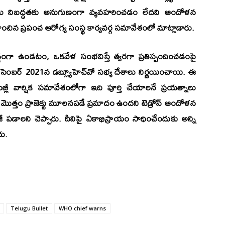
 దేశాలు నిబద్ధతకు అనుగుణంగా వ్యవహరించడం లేదని ఆందోళన
చిన ప్రపంచ ఆరోగ్య సంస్థ కార్యవర్గ సమావేశంలో మాట్లాడారు.
్ధంగా ఉండటం, ఒకవేళ సంభవిస్తే త్వరగా ప్రతిస్పందించడంపై
ిసెంబర్‌ 2021న డబ్ల్యూహెచ్‌వో సభ్య దేశాలు నిర్ణయించాయి. ఈ
ంబ్లీ వార్షిక సమావేశంలోగా ఇది పూర్తి చేయాలనే ప్రయత్నాలు
ొత్తం ప్రాజెక్టు మూలనపడే ప్రమాదం ఉందని టెడ్రోస్‌ ఆందోళన
ాజీ పడాలని చెప్పారు. దీనిపై ఏకాభిప్రాయం సాధించేందుకు అన్ని
రు.
Telugu Bullet
WHO chief warns