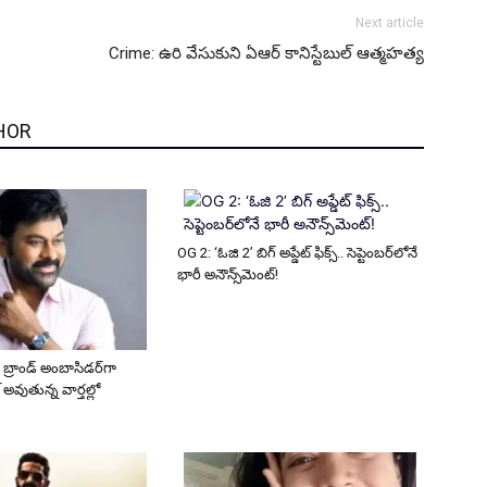
Next article
Crime: ఉరి వేసుకుని ఏఆర్ కానిస్టేబుల్ ఆత్మహత్య
HOR
OG 2: ‘ఓజి 2’ బిగ్ అప్డేట్ ఫిక్స్.. సెప్టెంబర్‌లోనే
భారీ అనౌన్స్‌మెంట్!
 బ్రాండ్ అంబాసిడర్‌గా
 అవుతున్న వార్తల్లో