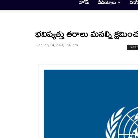
హోమ్
వీడియోలు
వినో
భవిష్యత్తు తరాలు మనల్ని క్షమి
January 24, 2024, 1:07 pm
Healt