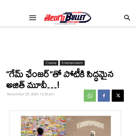
Cinema
Entertainment
“గేమ్ ఛేంజర్”తో పోటీకి సిద్ధమైన
అజిత్ మూవీ…!
November 29, 2024, 12:00 pm