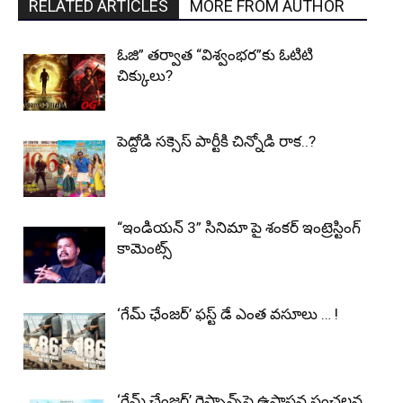
RELATED ARTICLES
MORE FROM AUTHOR
ఓజి” తర్వాత “విశ్వంభర”కు ఓటిటి
చిక్కులు?
పెద్దోడి సక్సెస్ పార్టీకి చిన్నోడి రాక..?
“ఇండియన్ 3” సినిమా పై శంకర్ ఇంట్రెస్టింగ్
కామెంట్స్
‘గేమ్ ఛేంజ‌ర్’ ఫ‌స్ట్ డే ఎంత వ‌సూలు … !
‘గేమ్ ఛేంజర్’ రెస్పాన్స్‌పై ఉపాసన సంచలన