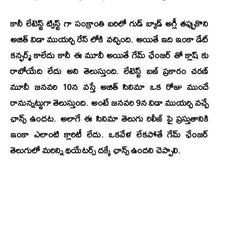
కానీ లేటెస్ట్ ట్విస్ట్ గా సంక్రాంతి బరిలో గుడ్ బ్యాడ్ అగ్లీ తప్పుకొని
అజిత్ విడా ముయర్చి రేస్ లోకి వచ్చింది. అయితే ఇది ఇంకా డేట్
కన్ఫర్మ్ కాలేదు కానీ ఈ మూవీ అయితే గేమ్ ఛేంజర్ తో క్లాష్ కు
రాబోయేది లేదు అని తెలుస్తుంది. లేటెస్ట్ బజ్ ప్రకారం చరణ్
మూవీ జనవరి 10న వస్తే అజిత్ సినిమా ఒక రోజు ముందే
రానున్నట్టుగా తెలుస్తుంది. అంటే జనవరి 9న విడా ముయర్చి వచ్చే
ఛాన్స్ ఉందట. అలాగే ఈ సినిమా తెలుగు రిలీజ్ పై ప్రస్తుతానికి
ఇంకా ఎలాంటి క్లారిటీ లేదు. ఒకవేళ లేకపోతే గేమ్ ఛేంజర్
తెలుగులో మరిన్ని థియేటర్స్ దక్కే ఛాన్స్ ఉందని చెప్పాలి.