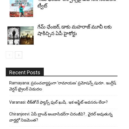
ట్వీట్
గేమ్ ఛేంజర్, డాకు మహరాజ్ మూవీ లకు
షాకిచ్చిన ఏపీ హైకోర్టు
Recent Posts
Ramayana: ప్రపంచవ్యాప్తంగా ‘రామాయణ’ ప్రమోషన్స్ షురూ.. ఇంగ్లీష్
వెర్షన్ ట్రైలర్ విడుదల
Varanasi: లీక్‌తోనే ఫ్యాన్స్ ఫుల్ ఖుషీ.. ఇక అప్డేట్ అవసరం లేదా?
Chiranjeevi: ఏపీ బ్రాండ్ అంబాసిడర్‌గా చిరంజీవి?.. వైరల్ అవుతున్న
వార్తల్లో నిజమెంత?