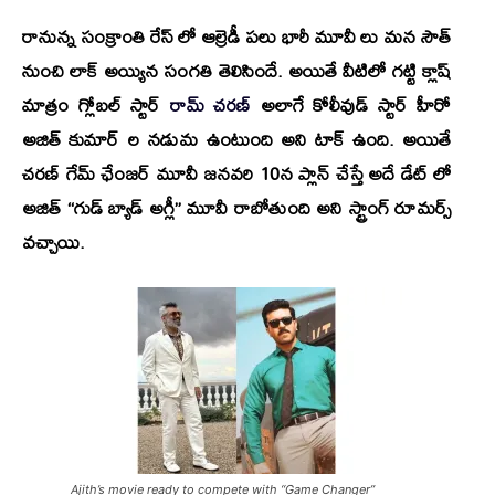
రానున్న సంక్రాంతి రేస్ లో ఆల్రెడీ పలు భారీ మూవీ లు మన సౌత్
నుంచి లాక్ అయ్యిన సంగతి తెలిసిందే. అయితే వీటిలో గట్టి క్లాష్
మాత్రం గ్లోబల్ స్టార్
రామ్ చరణ్
అలాగే కోలీవుడ్ స్టార్ హీరో
అజిత్ కుమార్ ల నడుమ ఉంటుంది అని టాక్ ఉంది. అయితే
చరణ్ గేమ్ ఛేంజర్ మూవీ జనవరి 10న ప్లాన్ చేస్తే అదే డేట్ లో
అజిత్ “గుడ్ బ్యాడ్ అగ్లీ” మూవీ రాబోతుంది అని స్ట్రాంగ్ రూమర్స్
వచ్చాయి.
Ajith’s movie ready to compete with “Game Changer”