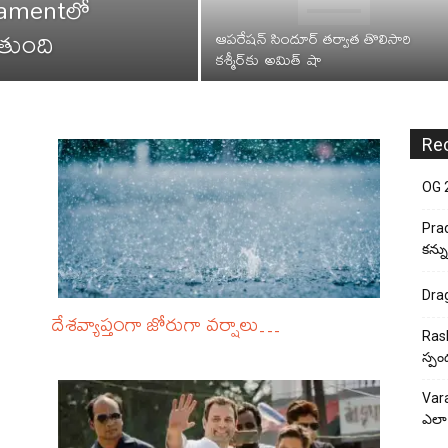
iament‌లో
తుంది
ఆపరేషన్ సిందూర్ తర్వాత తొలిసారి
కశ్మీర్‌కు అమిత్ షా
Re
OG 2:
Prad
కన్న
Drag
దేశవ్యాప్తంగా జోరుగా వర్షాలు…
Rash
స్పం
Vara
ఎలా