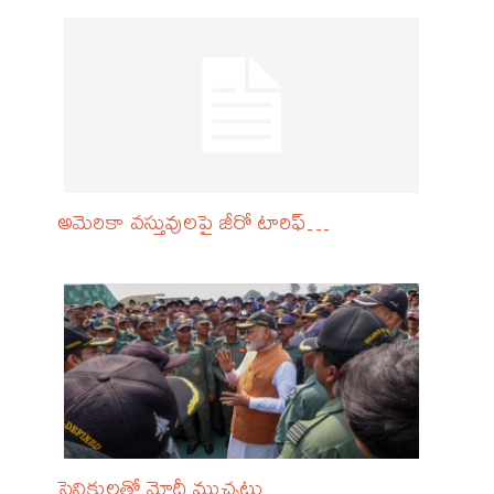
అమెరికా వస్తువులపై జీరో టారిఫ్‌…
సైనికులతో మోదీ ముచ్చట్లు