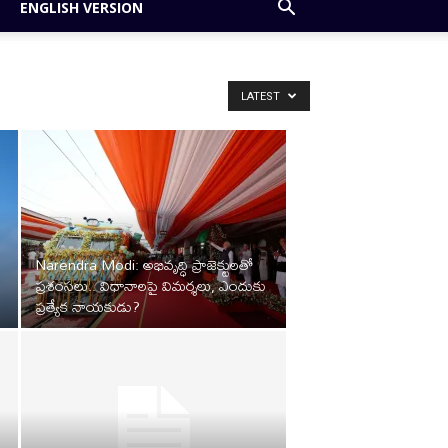
ENGLISH VERSION
LATEST
Narendra Modi: అభివృద్ధి ప్రాజెక్టులతో
ప్రశంసలు.. విధానాలపై విమర్శలు, ఎందుకు
ప్రత్యేక నాయకుడు?