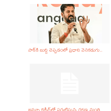
పాక్‌కి బుద్ది చెప్పడంలో ప్రధాని వెనకడుగు..
జమ్మూ కశ్మీర్‌లో పర్యటిస్తున్న రక్షణ మంత్రి