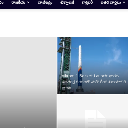
దం
రాజకీయ
వాణిజ్యం
టెక్నాలజీ
గ్యాలరీ
ఇతర వార్తలు
Vikram-1 Rocket Launch: భారత
అంతరిక్ష రంగంలో మరో కీలక విజయానికి
నాంది