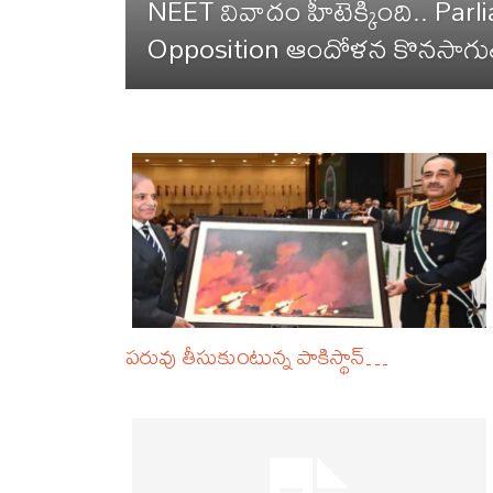
NEET వివాదం హీటెక్కింది.. Parl
Opposition ఆందోళన కొనసాగు
పరువు తీసుకుంటున్న పాకిస్థాన్…