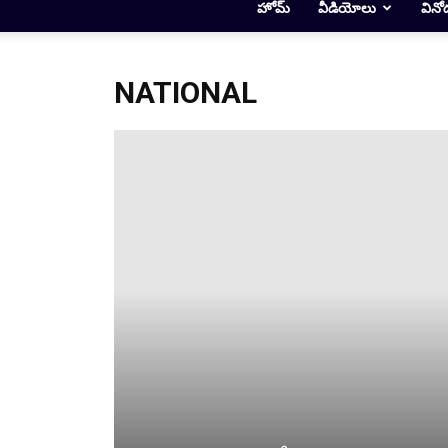
హోమ్
వీడియోలు
వినో
NATIONAL