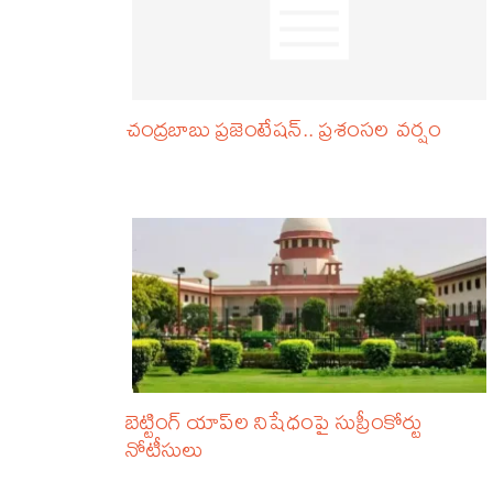
చంద్రబాబు ప్రజెంటేషన్.. ప్రశంసల వర్షం
బెట్టింగ్ యాప్‌ల నిషేధంపై సుప్రీంకోర్టు
నోటీసులు