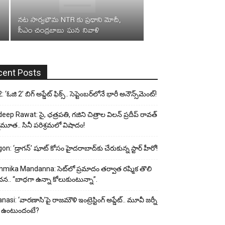
నట సార్వభౌమ NTR కు ప్రధాని మోదీ,
సీఎం చంద్రబాబు ఘన నివాళి
cent Posts
 ‘ఓజి 2’ బిగ్ అప్డేట్ ఫిక్స్.. సెప్టెంబర్‌లోనే భారీ అనౌన్స్‌మెంట్!
eep Rawat: సై, ఛత్రపతి, గజిని చిత్రాల విలన్ ప్రదీప్ రావత్
ుమూత.. సినీ పరిశ్రమలో విషాదం!
on: ‘డ్రాగన్’ షూట్ కోసం హైదరాబాద్‌కు చేరుకున్న స్టార్ హీరో!
mika Mandanna: సెట్‌లో ప్రమాదం తర్వాత రష్మిక తొలి
దన.. “బాధగా ఉన్నా కోలుకుంటున్నా”.
nasi: ‘వారణాసి’పై రాజమౌళి ఇంట్రెస్టింగ్ అప్డేట్.. మూవీ జర్నీ
 ఉంటుందంటే?