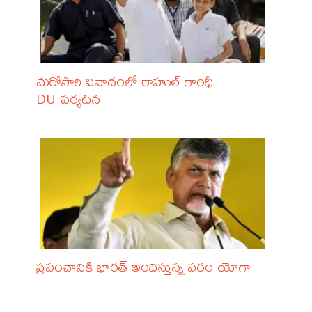
మరోసారి వివాదంలో రాహుల్ గాంధీ
DU పర్యటన
ప్రపంచానికి భారత్ అందిస్తున్న వరం యోగా