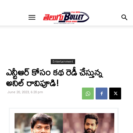
Entertainment
ఎన్టీఆర్ కోసం కథ రెడీ చేస్తున్న
అనిల్ రావిపూడి!
June 20, 2023, 6:20 pm