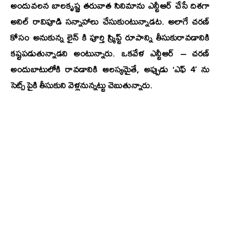
అందువలన బాలకృష్ణ తరువాత సినిమాను ఎన్టీఆర్ చేసే దిశగా
అనిల్ రావిపూడి సన్నాహాలు చేసుకుంటున్నాడట. అలాగే చరణ్
కోసం అనుకున్న లైన్ కి పూర్తి స్క్రిప్ట్ రూపాన్ని తీసుకురావడానికి
కష్టపడుతున్నాడని అంటున్నారు. ఒకవేళ ఎన్టీఆర్ – చరణ్
అందుబాటులోకి రావడానికి ఆలస్యమైతే, అప్పుడు ‘ఎఫ్ 4’ ను
సెట్స్ పైకి తీసుకుని వెళ్లనున్నట్టు చెబుతున్నారు.