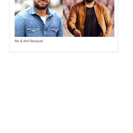
Ntr & Anil Ravipudi