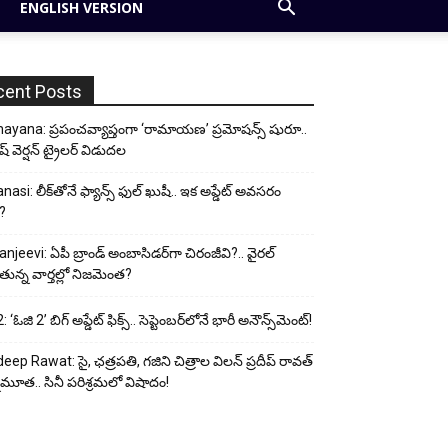
ENGLISH VERSION
cent Posts
yana: ప్రపంచవ్యాప్తంగా ‘రామాయణ’ ప్రమోషన్స్ షురూ..
ీష్ వెర్షన్ ట్రైలర్ విడుదల
nasi: లీక్‌తోనే ఫ్యాన్స్ ఫుల్ ఖుషీ.. ఇక అప్డేట్ అవసరం
?
anjeevi: ఏపీ బ్రాండ్ అంబాసిడర్‌గా చిరంజీవి?.. వైరల్
ున్న వార్తల్లో నిజమెంత?
 ‘ఓజి 2’ బిగ్ అప్డేట్ ఫిక్స్.. సెప్టెంబర్‌లోనే భారీ అనౌన్స్‌మెంట్!
eep Rawat: సై, ఛత్రపతి, గజిని చిత్రాల విలన్ ప్రదీప్ రావత్
ుమూత.. సినీ పరిశ్రమలో విషాదం!