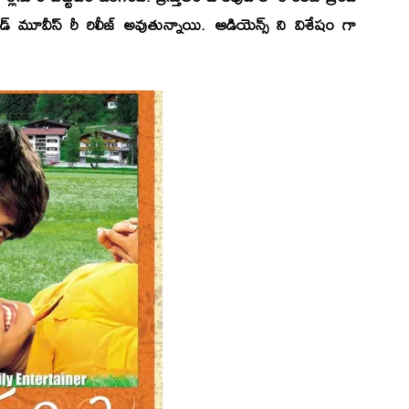
డ్ మూవీస్ రీ రిలీజ్ అవుతున్నాయి. ఆడియెన్స్ ని విశేషం గా