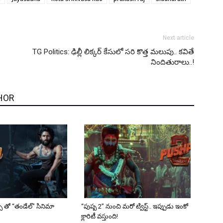
Next article
TG Politics: ఢిల్లీ లిక్కర్ కేసులో సరి కొత్త మలుపు.. కవితే
నిందితురాలు..!
HOR
్స్ తో “తండేల్” సినిమా
“పుష్ప 2” నుంచి మరో ట్విస్ట్.. ఇప్పుడు ఇంకో
క్లారిటీ వస్తుంది!