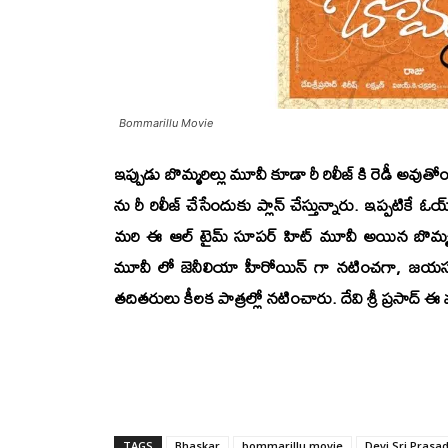
Bommarillu Movie
ఇప్పుడు బొమ్మరిల్లు మూవీ కూడా రీ రిలీజ్ కి రెడీ అవుతో
ను రీ రిలీజ్ చేసేందుకు ప్లాన్ చేస్తున్నారు. ఇప్పటికే
ఓయ
మరి ఈ ఆల్ టైమ్ సూపర్ హిట్ మూవీ అయిన బొమ్మరిల
మూవీ లో జెనీలియా హీరోయిన్ గా నటించగా,
జయసుధ
తదితరులు కీలక పాత్రల్లో నటించారు.
దేవి శ్రీ ప్రసాద్
ఈ మ
TAGS
Bhaskar
bommarillu movie
Devi Sri Prasa