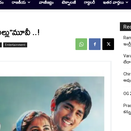
దం
రాజకీయ
వాణిజ్యం
టెక్నాలజీ
గ్యాలరీ
ఇతర వార్తలు
Re
ిల్లు”మూవీ ..!
Rama
ఇంగ్ల
Entertainment
Vara
లేదా
Chir
అవుత
OG 2:
Prad
కన్న