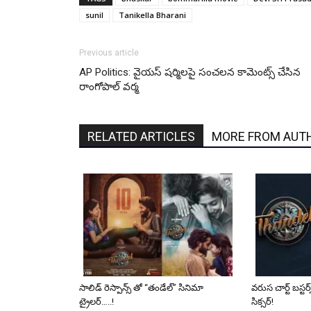
sunil
Tanikella Bharani
Previous article
AP Politics: వైయస్ షర్మిలపై సంచలన కామెంట్స్ చేసిన
రాంగోపాల్ వర్మ
RELATED ARTICLES
MORE FROM AUT
సాలిడ్ రెస్పాన్స్ తో “తండేల్” సినిమా
వరుస చార్ట్ బస్టర
ట్రైలర్…..!
సిక్సర్!