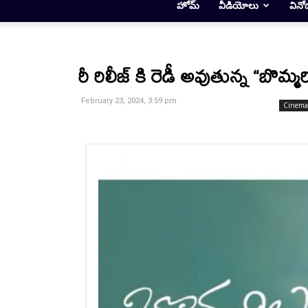
హోమ్
వీడియోలు
వినో
రీ రిలీజ్ కి రెడీ అవుతున్న “బొమ్మర
February 23, 2024, 3:59 pm
Cinema