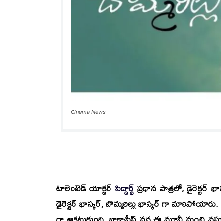
Cinema News
టాలెంటెడ్ యాక్టర్
సిద్దార్థ్
ప్రధాన పాత్రలో, డైరెక్టర్
భాస
డైరెక్టర్ భాస్కర్, బొమ్మరిల్లు భాస్కర్ గా మారిపోయారు
గా ఆకట్టుకుంది. బాక్సాఫీస్ వద్ద ఈ మూవీ మంచి వసూళ్లన