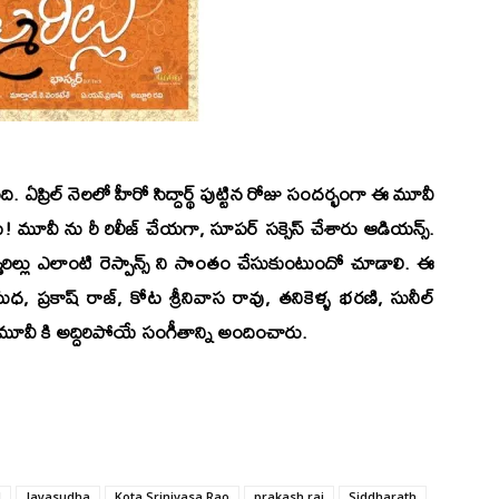
ంది. ఏప్రిల్ నెలలో హీరో సిద్దార్థ్ పుట్టిన రోజు సందర్భంగా ఈ మూవీ
్!
మూవీ ను రీ రిలీజ్ చేయగా, సూపర్ సక్సెస్ చేశారు ఆడియన్స్.
్లు ఎలాంటి రెస్పాన్స్ ని సొంతం చేసుకుంటుందో చూడాలి. ఈ
, ప్రకాష్ రాజ్, కోట శ్రీనివాస రావు, తనికెళ్ళ భరణి, సునీల్
ూవీ కి అద్దిరిపోయే సంగీతాన్ని అందించారు.
d
Jayasudha
Kota Srinivasa Rao
prakash raj
Siddharath