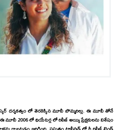
్కర్
దర్శకత్వం లో తెరకెక్కిన మూవీ
బొమ్మరిల్లు.
ఈ మూవీ తోనే
. ఈ మూవీ 2006 లో థియేటర్ల లో రిలీజ్ అయ్యి ప్రేక్షకులను విశేషం
ు రాబట్టడం జరిగింది. ప్రస్తుతం టాలీవుడ్ లో రీ రిలీజ్ ట్రెండ్