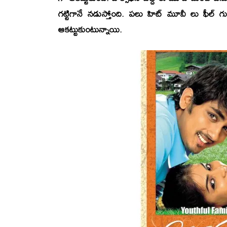
గట్టిగానే నడుస్తోంది. పలు హిట్ మూవీ లు ఫీల్ గు
ఆకట్టుకుంటున్నాయి.