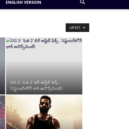
ENGLISH VERSION
LATEST
OG 2: ‘ఓజి 2’ బిగ్ అప్డేట్ ఫిక్స్..
సెప్టెంబర్‌లోనే భారీ అనౌన్స్‌మెంట్!