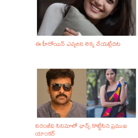
ఈ హీరోయిన్ ఎవ్వరిని లెక్క చేయట్లేదట
చిరంజీవి సినిమాలో ఛాన్స్ కొట్టేసిన ప్రముఖ
యాంకర్