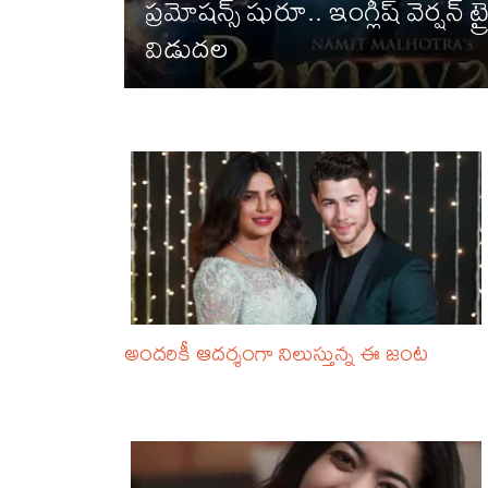
ప్రమోషన్స్ షురూ.. ఇంగ్లీష్ వెర్షన్ ట్
విడుదల
అందరికీ ఆదర్శంగా నిలుస్తున్న ఈ జంట