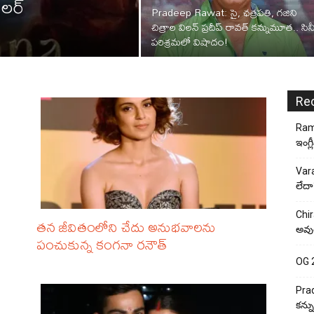
రైలర్
Pradeep Rawat: సై, ఛత్రపతి, గజిని
చిత్రాల విలన్ ప్రదీప్ రావత్ కన్నుమూత.. సిన
పరిశ్రమలో విషాదం!
Re
Rama
ఇంగ్ల
Vara
లేదా
Chir
తన జీవితంలోని చేదు అనుభవాలను
అవుత
పంచుకున్న కంగనా రనౌత్‌
OG 2:
Prad
కన్న