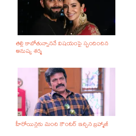
తల్లి కాబోతున్నాననే విషయంపై స్పందించిన
అనుష్క శర్మ
హీరోయిన్లకు మంచి కౌంటర్ ఇచ్చిన బ్రహ్మాజీ