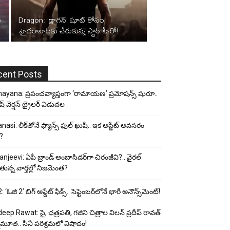
ీ
Dragon: ‘డ్రాగన్’ షూట్ కోసం
హైదరాబాద్‌కు చేరుకున్న స్టార్ హీరో!
cent Posts
yana: ప్రపంచవ్యాప్తంగా ‘రామాయణ’ ప్రమోషన్స్ షురూ..
ీష్ వెర్షన్ ట్రైలర్ విడుదల
nasi: లీక్‌తోనే ఫ్యాన్స్ ఫుల్ ఖుషీ.. ఇక అప్డేట్ అవసరం
?
anjeevi: ఏపీ బ్రాండ్ అంబాసిడర్‌గా చిరంజీవి?.. వైరల్
ున్న వార్తల్లో నిజమెంత?
 ‘ఓజి 2’ బిగ్ అప్డేట్ ఫిక్స్.. సెప్టెంబర్‌లోనే భారీ అనౌన్స్‌మెంట్!
eep Rawat: సై, ఛత్రపతి, గజిని చిత్రాల విలన్ ప్రదీప్ రావత్
ుమూత.. సినీ పరిశ్రమలో విషాదం!