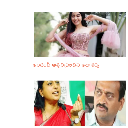
అందరినీ ఆశ్చర్యపరిచిన అదాశర్మ