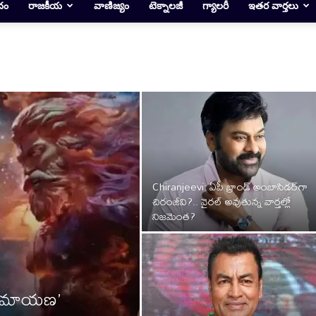
దం
రాజకీయ
వాణిజ్యం
టెక్నాలజీ
గ్యాలరీ
ఇతర వార్తలు
Chiranjeevi: ఏపీ బ్రాండ్ అంబాసిడర్‌గా
చిరంజీవి?.. వైరల్ అవుతున్న వార్తల్లో
నిజమెంత?
‘రామాయణ’