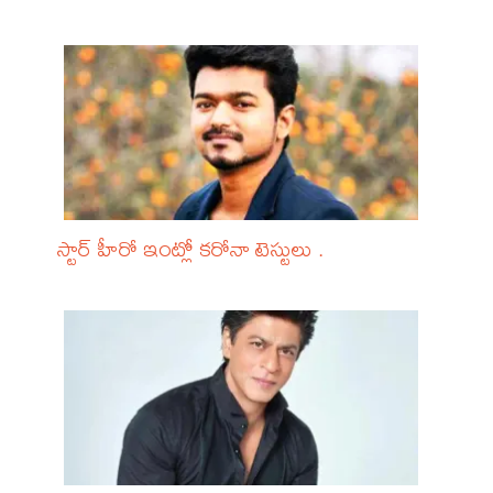
స్టార్ హీరో ఇంట్లో కరోనా టెస్టులు .