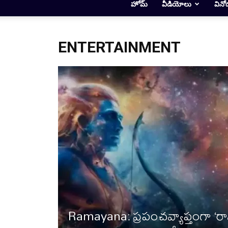
హోమ్
వీడియోలు
వినో
ENTERTAINMENT
Ramayana: ప్రపంచవ్యాప్తంగా 