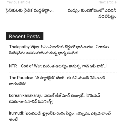
Previous article
Next article
సైనికులకు నైతిక మద్దతిద్దాం…
మద్యం కుంభకోణంలో ఎవరినీ
వదిలిపెట్టం
Recent Posts
Thalapathy Vijay: సీఎం విజయ్‌కు కోర్టులో భారీ ఊరట.. విడాకుల
పిటిషన్‌ను ఉపసంహరించుకున్న భార్య సంగీత!
NTR – God of War: మరింత ఆలస్యం కానున్న ‘గాడ్ ఆఫ్ వార్’..!
The Paradise: “ది ప్యారడైజ్” టీజర్.. ఈ పని ముందే చేసి ఉంటే
బాగుండేది!
korean kanakaraju: వరుణ్ తేజ్ మాస్ కంబ్యాక్.. ‘కొరియన్
కనకరాజు’కి సాలిడ్ ఓపెనింగ్స్!
Irumudi: ‘ఇరుముడి’ ట్రైలర్‌కు రంగం సిద్ధం.. ఎప్పుడు, ఎక్కడ లాంచ్
అంటే!