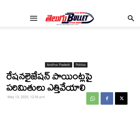
Andhra Pradesh
Politics
రేషనలైజేషన్‌ పాయింట్లపై
పరిమితులు ఎత్తివేయాలి
May 13, 2025, 12:56 pm