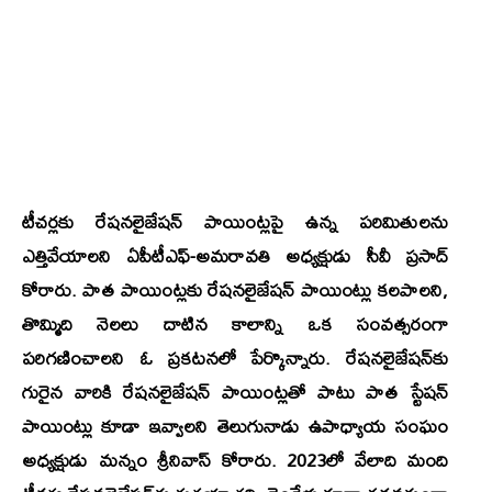
టీచర్లకు రేషనలైజేషన్‌ పాయింట్లపై ఉన్న పరిమితులను
ఎత్తివేయాలని ఏపీటీఎఫ్-అమరావతి అధ్యక్షుడు సీవీ ప్రసాద్‌
కోరారు. పాత పాయింట్లకు రేషనలైజేషన్‌ పాయింట్లు కలపాలని,
తొమ్మిది నెలలు దాటిన కాలాన్ని ఒక సంవత్సరంగా
పరిగణించాలని ఓ ప్రకటనలో పేర్కొన్నారు. రేషనలైజేషన్‌కు
గురైన వారికి రేషనలైజేషన్‌ పాయింట్లతో పాటు పాత స్టేషన్‌
పాయింట్లు కూడా ఇవ్వాలని తెలుగునాడు ఉపాధ్యాయ సంఘం
అధ్యక్షుడు మన్నం శ్రీనివాస్‌ కోరారు. 2023లో వేలాది మంది