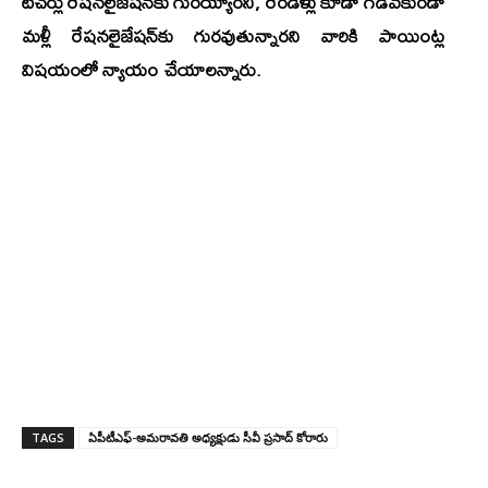
టీచర్లు రేషనలైజేషన్‌కు గురయ్యారని, రెండేళ్లు కూడా గడవకుండా
మళ్లీ రేషనలైజేషన్‌కు గురవుతున్నారని వారికి పాయింట్ల
విషయంలో న్యాయం చేయాలన్నారు.
TAGS
ఏపీటీఎఫ్-అమరావతి అధ్యక్షుడు సీవీ ప్రసాద్‌ కోరారు