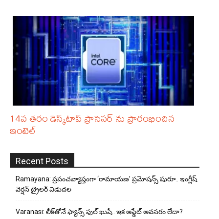
14వ తరం డెస్క్‌టాప్ ప్రాసెసర్ ను ప్రారంభించిన
ఇంటెల్
Recent Posts
Ramayana: ప్రపంచవ్యాప్తంగా ‘రామాయణ’ ప్రమోషన్స్ షురూ.. ఇంగ్లీష్
వెర్షన్ ట్రైలర్ విడుదల
Varanasi: లీక్‌తోనే ఫ్యాన్స్ ఫుల్ ఖుషీ.. ఇక అప్డేట్ అవసరం లేదా?