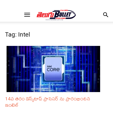
Tag: Intel
14వ తరం డెస్క్‌టాప్ ప్రాసెసర్ ను ప్రారంభించిన
ఇంటెల్