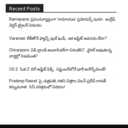
Recent Posts
Ramayana: ప్రపంచవ్యాప్తంగా ‘రామాయణ’ ప్రమోషన్స్ షురూ.. ఇంగ్లీష్
వెర్షన్ ట్రైలర్ విడుదల
Varanasi: లీక్‌తోనే ఫ్యాన్స్ ఫుల్ ఖుషీ.. ఇక అప్డేట్ అవసరం లేదా?
Chiranjeevi: ఏపీ బ్రాండ్ అంబాసిడర్‌గా చిరంజీవి?.. వైరల్ అవుతున్న
వార్తల్లో నిజమెంత?
OG 2: ‘ఓజి 2’ బిగ్ అప్డేట్ ఫిక్స్.. సెప్టెంబర్‌లోనే భారీ అనౌన్స్‌మెంట్!
Pradeep Rawat: సై, ఛత్రపతి, గజిని చిత్రాల విలన్ ప్రదీప్ రావత్
కన్నుమూత.. సినీ పరిశ్రమలో విషాదం!