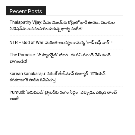
Recent Posts
Thalapathy Vijay: సీఎం విజయ్‌కు కోర్టులో భారీ ఊరట.. విడాకుల
పిటిషన్‌ను ఉపసంహరించుకున్న భార్య సంగీత!
NTR – God of War: మరింత ఆలస్యం కానున్న ‘గాడ్ ఆఫ్ వార్’..!
The Paradise: “ది ప్యారడైజ్” టీజర్.. ఈ పని ముందే చేసి ఉంటే
బాగుండేది!
korean kanakaraju: వరుణ్ తేజ్ మాస్ కంబ్యాక్.. ‘కొరియన్
కనకరాజు’కి సాలిడ్ ఓపెనింగ్స్!
Irumudi: ‘ఇరుముడి’ ట్రైలర్‌కు రంగం సిద్ధం.. ఎప్పుడు, ఎక్కడ లాంచ్
అంటే!