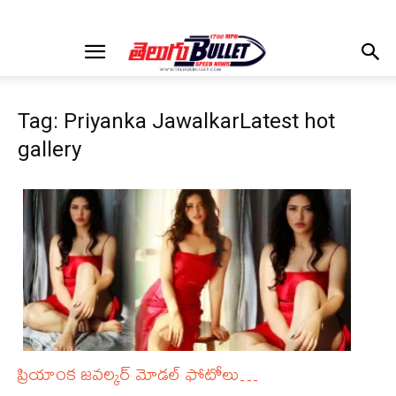
Tag: Priyanka JawalkarLatest hot
gallery
ప్రియాంక జవల్కర్ మోడల్ ఫోటోలు…