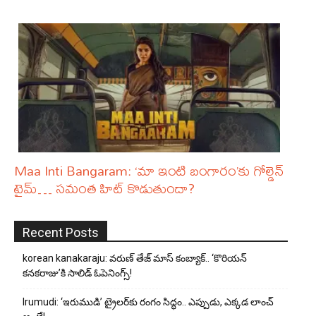
Maa Inti Bangaram: ‘మా ఇంటి బంగారం’కు గోల్డెన్
టైమ్… సమంత హిట్ కొడుతుందా?
Recent Posts
korean kanakaraju: వరుణ్ తేజ్ మాస్ కంబ్యాక్.. ‘కొరియన్
కనకరాజు’కి సాలిడ్ ఓపెనింగ్స్!
Irumudi: ‘ఇరుముడి’ ట్రైలర్‌కు రంగం సిద్ధం.. ఎప్పుడు, ఎక్కడ లాంచ్