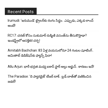
Recent Posts
Irumudi: ‘ఇరుముడి’ ట్రైలర్‌కు రంగం సిద్ధం.. ఎప్పుడు, ఎక్కడ లాంచ్
అంటే!
RC17: చరణ్ కోసం సుకుమార్ రుక్మిణి వసంత్‌ను తీసుకొస్తాడా?
ఇండస్ట్రీలో ఆసక్తికర చర్చ!
Amitabh Bachchan: 83 ఏళ్ల వయసులోనూ 24 గంటల షూటింగ్..
అమితాబ్ డెడికేషన్‌కు ఫ్యాన్స్ ఫిదా!
Allu Arjun: భారీ భద్రత మధ్య ఐకాన్ స్టార్ అల్లు అర్జున్.. కారణం ఇదే!
The Paradise: ‘ది ప్యారడైజ్’ టీజర్ టాక్.. బ్లడ్ బాత్‌తో వణికించిన
జడల్!