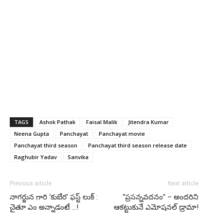
TAGS
Ashok Pathak
Faisal Malik
Jitendra Kumar
Neena Gupta
Panchayat
Panchayat movie
Panchayat third season
Panchayat third season release date
Raghubir Yadav
Sanvika
Previous article
Next article
నాగర్జున గారి ‘కుబేర’ ఫస్ట్ లుక్ :
“ప్రసన్నవదనం” – అందరిని
చైతూ ఎం అన్నాడంటే …!
ఆకట్టుకునే ఎమోషనల్ డ్రామా!