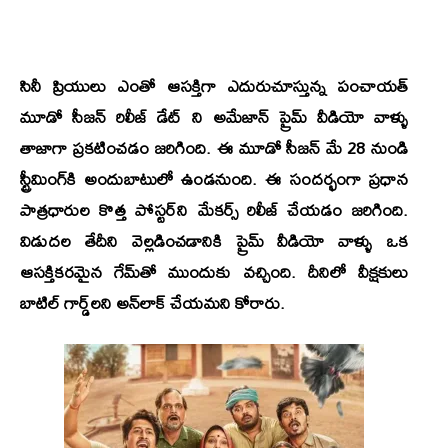
సినీ ప్రియులు ఎంతో ఆసక్తిగా ఎదురుచూస్తున్న
పంచాయత్
మూడో సీజన్
రిలీజ్ డేట్ ని అమేజాన్ ప్రైమ్ వీడియో వాళ్ళు
తాజాగా ప్రకటించడం జరిగింది. ఈ మూడో సీజన్ మే 28 నుండి
స్ట్రీమింగ్‌కి అందుబాటులో ఉండనుంది. ఈ సందర్భంగా ప్రధాన
పాత్రధారుల కొత్త పోస్టర్‌ని మేకర్స్ రిలీజ్ చేయడం జరిగింది.
విడుదల తేదీని వెల్లడించడానికి ప్రైమ్ వీడియో వాళ్ళు ఒక
ఆసక్తికరమైన గేమ్‌తో ముందుకు వచ్చింది. దీనిలో వీక్షకులు
బాటిల్ గార్డ్‌లని అన్‌లాక్ చేయమని కోరారు.