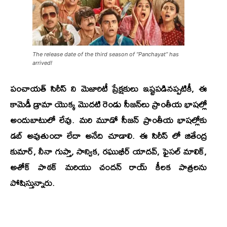
The release date of the third season of “Panchayat” has
arrived!
పంచాయత్ సిరీస్ ని మెజారిటీ ప్రేక్షకులు ఇష్టపడినప్పటికీ, ఈ
కామెడీ డ్రామా యొక్క మొదటి రెండు సీజన్‌లు ప్రాంతీయ భాషల్లో
అందుబాటులో లేవు. మరి మూడో సీజన్ ప్రాంతీయ భాషల్లోకు
డబ్ అవుతుందా లేదా అనేది చూడాలి. ఈ సిరీస్ లో
జితేంద్ర
కుమార్, నీనా గుప్తా, సాన్విక, రఘుభీర్ యాదవ్, ఫైసల్ మాలిక్,
అశోక్ పాఠక్
మరియు చందన్ రాయ్ కీలక పాత్రలను
పోషిస్తున్నారు.