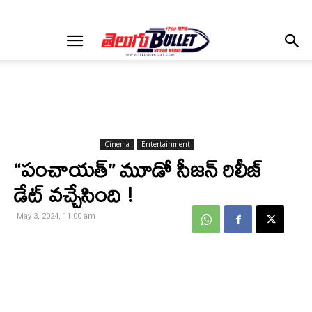
Cinema
Entertainment
“పంచాయత్” మూడో సీజన్ రిలీజ్
డేట్ వచ్చేసింది !
May 3, 2024, 11:00 am