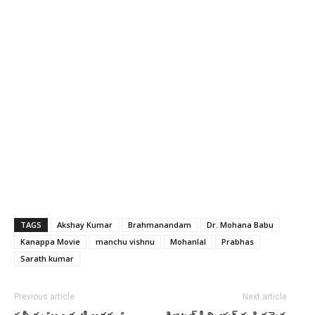
TAGS
Akshay Kumar
Brahmanandam
Dr. Mohana Babu
Kanappa Movie
manchu vishnu
Mohanlal
Prabhas
Sarath kumar
Previous article
Next article