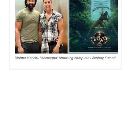
Vishnu Manchu "Kannappa" shooting complete : Akshay Kumar!