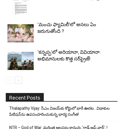
‘మంచు ఫ్యామిలీ’లో అసలు ఏం
జరుగుతోంది ?
‘కన్నప్ప’లో అరియానా, వివియానా:
అభిమానులకు కొత్త సర్‌ప్రైజ్!
Recent Posts
Thalapathy Vijay: సీఎం విజయ్‌కు కోర్టులో భారీ ఊరట.. విడాకుల
పిటిషన్‌ను ఉపసంహరించుకున్న భార్య సంగీత!
NTR – God of War: మరింత ఆలస్యం కానున్న ‘గాడ్ ఆఫ్ వార్’..!