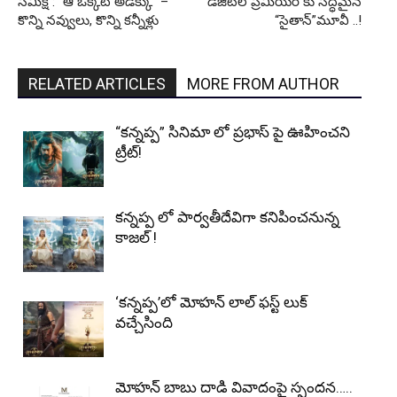
సమీక్ష : “ఆ ఒక్కటీ అడక్కు” –
డిజిటల్ ప్రీమియర్ కు సిద్ధమైన
కొన్ని నవ్వులు, కొన్ని కన్నీళ్లు
“సైతాన్”మూవీ ..!
RELATED ARTICLES
MORE FROM AUTHOR
“కన్నప్ప” సినిమా లో ప్రభాస్ పై ఊహించని
ట్రీట్!
కన్నప్ప లో పార్వతీదేవిగా కనిపించనున్న
కాజల్ !
‘కన్నప్ప’లో మోహన్ లాల్ ఫస్ట్ లుక్
వచ్చేసింది
మోహన్ బాబు దాడి వివాదంపై స్పందన…..