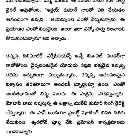
ముగించుకున్నాడు. విష్ణు మంచు ఈ మేరకు వేసిన ఒక పోస్ట్
వైరల్ అవుతోంది. “అక్షయ్‌ కుమార్‌ గారితో పని చేయడం
ఆనందంగా ఉన్నది . ఆయన్నుంచి ఎంతో నేర్చుకున్నాను. ఈ
ప్రయాణం ఎంతో విలువైంది. ఇంకా ఇలా ఎన్నో సార్లు కలవాలని
కోరుకుంటున్నాను” అని అన్నాడు .
కన్నప్ప
సినిమాటిక్ ఎక్స్‌పీరియెన్స్ ఇచ్చే విజువల్ వండర్‌గా
రాబోతోంది. ధైర్యవంతుడైన యోధుడు శివుని భక్తుడైన కన్నప్ప
కథను అద్భుతంగా మల్చుతున్నారు. కన్నప్ప అచంచలమైన
విశ్వాసం తరతరాలుగా అందరికీ స్ఫూర్తినిస్తూ ఉంది. ఎంతో
అంకితభావంతో విష్ణు మంచు ఈ పాత్రను పోషిస్తున్నారు.
మోహన్ బాబు నిర్మిస్తున్న ఈ చిత్రాన్ని
ముఖేష్ కుమార్ సింగ్
డైరెక్ట్
చేస్తున్నారు. ఈ పాన్ ఇండియా ప్రాజెక్ట్ షూటింగ్ చివరి దశకు
చేరుకుంది. త్వరలోనే పూర్తి చేసి ప్రమోషన్ కార్యక్రమాలను
పెంచనున్నారు.