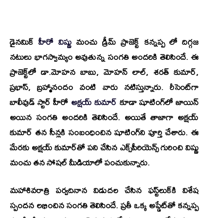
డైనమిక్
హీరో విష్ణు
మంచు డ్రీమ్ ప్రాజెక్ట్ కన్నప్ప లో దిగ్గజ
నటులు భాగస్వామ్యం అవుతున్న సంగతి అందరికి తెలిసిందే. ఈ
ప్రాజెక్ట్‌లో
డా.మోహన బాబు, మోహన్ లాల్, శరత్ కుమార్,
ప్రభాస్, బ్రహ్మానందం
వంటి వారు నటిస్తున్నారు. రీసెంట్‌గా
బాలీవుడ్ స్టార్ హీరో
అక్షయ్ కుమార్
కూడా షూటింగ్‌లో జాయిన్
అయిన సంగతి అందరికి తెలిసిందే. అయితే తాజాగా అక్షయ్
కుమార్ తన సీన్లకి సంబంధించిన షూటింగ్‌ని పూర్తి చేశారు. ఈ
మేరకు అక్షయ్ కుమార్‌తో పని చేసిన ఎక్స్‌పీరియెన్స్ గురించి
విష్ణు
మంచు
తన సోషల్ మీడియాలో పంచుకున్నారు.
మహాశివరాత్రి
పర్వదినాన విడుదల చేసిన ఫస్ట్‌లుక్‌కి విశేష
స్పందన లభించిన సంగతి తెలిసిందే. ప్రతీ ఒక్క అప్డేట్‌తో కన్నప్ప