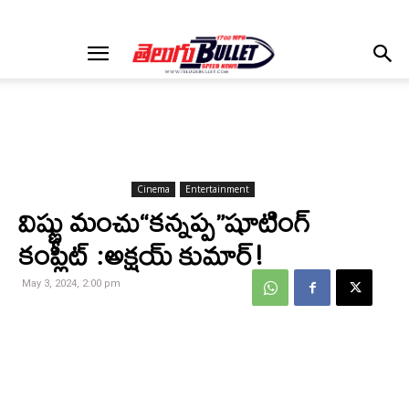
Cinema
Entertainment
విష్ణు మంచు“కన్నప్ప”షూటింగ్
కంప్లీట్ :అక్షయ్ కుమార్!
May 3, 2024, 2:00 pm