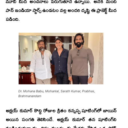
మూవీ మీద అంచనాలు పెరుగుతూనే ఉన్నాయి. అనేక మంది
పాన్ ఇండియా స్టార్స్ ఉండటం వల్ల అందరి దృష్టి ఈ ప్రాజెక్ట్ మీద
పడింది.
Dr. Mohana Babu, Mohanlal, Sarath Kumar, Prabhas,
Brahmanandam
అక్షయ్ కుమార్
కొద్ది రోజుల క్రితం కన్నప్ప షూటింగ్‌లో జాయిన్
అయిన సంగతి తెలిసిందే. అక్షయ్ కుమార్ తన షూటింగ్‌ని