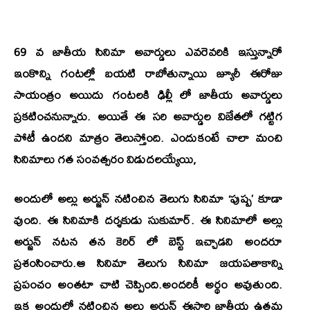
69 వ జాతీయ సినిమా అవార్డులు ఎవరెవరికి ఇస్తున్నారో
ఇంకొన్ని గంటల్లో బయటి రాబోతున్నాయి జ్యూరీ ఈరోజు
సాయంత్రం అయిదు గంటలకి ఢిల్లీ లో జాతీయ అవార్డులు
ప్రకటించనున్నారు. అయితే ఈ సరి అవార్డుల విజేతలో గట్టిగ
పోటీ ఉందని మాత్రం తెలుస్తోంది. ఎందుకంటే చాలా మంచి
సినిమాలు గత సంవత్సరం విడుదలయ్యేయి,
అందులో అల్లు అర్జున్ నటించిన తెలుగు సినిమా ‘పుష్ప’ కూడా
వుంది. ఈ సినిమాకి దర్శకుడు సుకుమార్. ఈ సినిమాలో అల్లు
అర్జున్ నటన తన కెరిర్ లో బెస్ట్ ఇచ్చాడని అందరూ
ప్రశంసించారు.ఆ సినిమా తెలుగు సినిమా జయపతాకాన్ని
ప్రపంచం అంతటా చాటి చెప్పింది.అందరికీ అర్థం అవుతుంది.
ఇక అందులో నటించిన అల్లు అర్జున్ ఈసారి జాతీయ ఉత్తమ