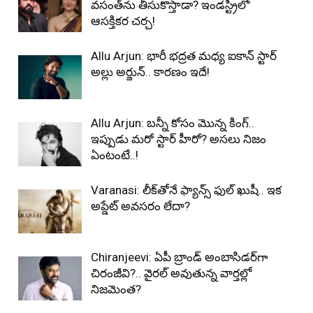
వసంత్‌ను తీసుకొస్తాడా? ఇండస్ట్రీలో
ఆసక్తికర చర్చ!
Allu Arjun: భారీ భద్రత మధ్య ఐకాన్ స్టార్
అల్లు అర్జున్.. కారణం ఇదే!
Allu Arjun: బన్నీ కోసం మొన్న కింగ్..
ఇప్పుడు మరో స్టార్ హీరో? అసలు నిజం
ఏంటంటే..!
Varanasi: లీక్‌తోనే ఫ్యాన్స్ ఫుల్ ఖుషీ.. ఇక
అప్డేట్ అవసరం లేదా?
Chiranjeevi: ఏపీ బ్రాండ్ అంబాసిడర్‌గా
చిరంజీవి?.. వైరల్ అవుతున్న వార్తల్లో
నిజమెంత?