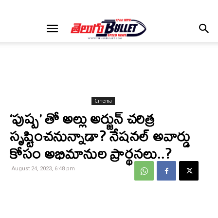
Cinema
‘పుష్ప’ తో అల్లు అర్జున్ చరిత్ర
సృష్టించనున్నాడా? నేషనల్ అవార్డు
కోసం అభిమానుల ప్రార్థనలు..?
August 24, 2023, 6:48 pm