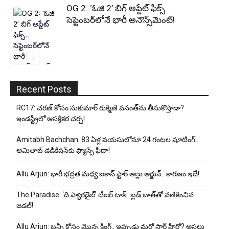
OG 2: ‘ఓజి 2’ బిగ్ అప్డేట్ ఫిక్స్..
సెప్టెంబర్‌లోనే భారీ అనౌన్స్‌మెంట్!
Recent Posts
RC17: చరణ్ కోసం సుకుమార్ రుక్మిణి వసంత్‌ను తీసుకొస్తాడా?
ఇండస్ట్రీలో ఆసక్తికర చర్చ!
Amitabh Bachchan: 83 ఏళ్ల వయసులోనూ 24 గంటల షూటింగ్..
అమితాబ్ డెడికేషన్‌కు ఫ్యాన్స్ ఫిదా!
Allu Arjun: భారీ భద్రత మధ్య ఐకాన్ స్టార్ అల్లు అర్జున్.. కారణం ఇదే!
The Paradise: ‘ది ప్యారడైజ్’ టీజర్ టాక్.. బ్లడ్ బాత్‌తో వణికించిన
జడల్!
Allu Arjun: బన్నీ కోసం మొన్న కింగ్.. ఇప్పుడు మరో స్టార్ హీరో? అసలు