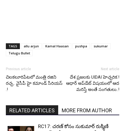
TAGS
allu arjun
Kamal Haasan
pushpa
sukumar
Telugu Bullet
Previous article
Next article
చిలకలూరిపేటలో మంత్రి రజిని
దేశ ప్రజలకు UIDAI హెచ్చరిక.!
రచ్చ.. వైసీపీ హై కమాండ్ సీరియస్
ఆధార్‌ అప్‌డేట్ విషయంలో ఆద
.!
మరిస్తే అంతే సంగతులు..!
RELATED ARTICLES
MORE FROM AUTHOR
RC17: చరణ్ కోసం సుకుమార్ రుక్మిణి