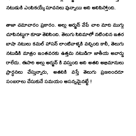
నటుడుకి ఎంపికయ్యే సూచనలు వున్నాయి అని అనిపిస్తోంది.
తాజా చమాచారం ప్రకారం. అల్లు అర్జున్ వేపే చాల మాది ముగ్గు
చూపినట్టుగా కూడా తెలిసింది. తెలుగు సినిమాలో నటించిన ఇతర
బాషా నటులు కమల్ హాసన్ లాంటివాళ్ళకి వచ్చింది కానీ, తెలుగు
నటుడికి మాత్రం ఇంతవరకు ఉత్తమ నటుడిగా జాతీయ అవార్డు
రాలేదు. ఈసారి అల్లు అర్జున్ కి వస్తుంది అని అతని అభిమానులు
ప్రార్ధనలు చేస్తున్నారు, అతనికి వస్తే తెలుగు ప్రజలందరూ
సంబరాలు చేసుకునే సమయం ఆసన్నమైనట్టే !