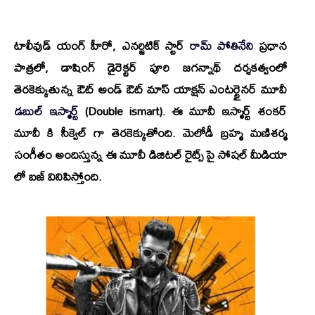
టాలీవుడ్ యంగ్ హీరో, ఎనర్జిటిక్ స్టార్
రామ్ పోతినేని
ప్రధాన
పాత్రలో, డాషింగ్ డైరెక్టర్
పూరి జగన్నాథ్
దర్శకత్వంలో
తెరకెక్కుతున్న ఔట్ అండ్ ఔట్ మాస్ యాక్షన్ ఎంటర్టైనర్ మూవీ
డబుల్ ఇస్మార్ట్
(Double ismart).
ఈ మూవీ
ఇస్మార్ట్ శంకర్
మూవీ కి సీక్వెల్ గా తెరకెక్కుతోంది. మెలోడీ బ్రహ్మ మణిశర్మ
సంగీతం అందిస్తున్న ఈ మూవీ డిజిటల్ రైట్స్ పై సోషల్ మీడియా
లో బజ్ వినిపిస్తోంది.