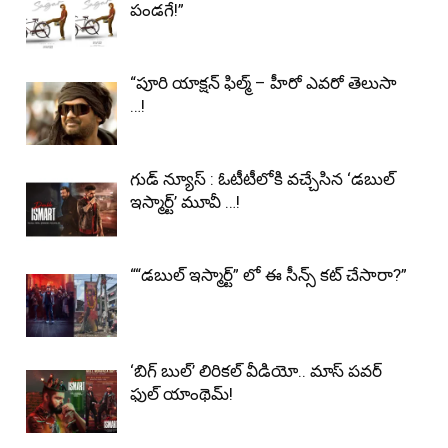
పండగే!”
“పూరి యాక్షన్ ఫిల్మ్ – హీరో ఎవరో తెలుసా
…!
గుడ్ న్యూస్ : ఓటీటీలోకి వచ్చేసిన ‘డబుల్‌
ఇస్మార్ట్‌’ మూవీ …!
““డబుల్ ఇస్మార్ట్” లో ఈ సీన్స్ కట్ చేసారా?”
‘బిగ్ బుల్’ లిరికల్ వీడియో.. మాస్ పవర్
ఫుల్ యాంథెమ్!