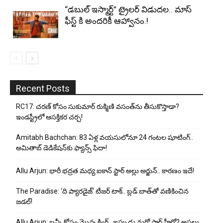
“డబుల్ ఇస్మార్ట్” ట్రైలర్ విడుదల.. మాస్
ఫీస్ట్ కి అందరికీ ఆహ్వానం.!
Recent Posts
RC17: చరణ్ కోసం సుకుమార్ రుక్మిణి వసంత్‌ను తీసుకొస్తాడా?
ఇండస్ట్రీలో ఆసక్తికర చర్చ!
Amitabh Bachchan: 83 ఏళ్ల వయసులోనూ 24 గంటల షూటింగ్..
అమితాబ్ డెడికేషన్‌కు ఫ్యాన్స్ ఫిదా!
Allu Arjun: భారీ భద్రత మధ్య ఐకాన్ స్టార్ అల్లు అర్జున్.. కారణం ఇదే!
The Paradise: ‘ది ప్యారడైజ్’ టీజర్ టాక్.. బ్లడ్ బాత్‌తో వణికించిన
జడల్!
Allu Arjun: బన్నీ కోసం మొన్న కింగ్.. ఇప్పుడు మరో స్టార్ హీరో? అసలు