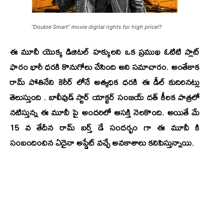
“Double Smart” movie digital rights for high price!?
ఈ మూవీ యొక్క డిజిటల్ హక్కులని ఒక ప్రముఖ ఓటిటి ప్లాట్
ఫారం భారీ ధరకి కొనుగోలు చేసింది అని సమాచారం. అంతేకాక
రామ్ పోతినేని కెరీర్ లోనే అత్యధిక ధరకి ఈ డీల్ కుదిరినట్లు
తెలుస్తుంది . బాలీవుడ్ స్టార్
యాక్టర్ సంజయ్ దత్
కీలక పాత్రలో
నటిస్తున్న ఈ మూవీ పై అందరిలో ఆసక్తి నెలకొంది. అయితే మే
15 వ తేదీన రామ్ బర్త్ డే సందర్భం గా ఈ మూవీ కి
సంబందించిన ఏదైనా అప్డేట్ వచ్చే అవకాశాలు కనిపిస్తున్నాయి.