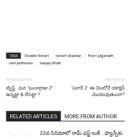
TAGS
Double iSmart
ismart shankar
Poori Jaganath
ram pothineni
Sanjay Dhatt
Previous article
Next article
ట్విస్ట్.. మరి “బంగార్రాజు 2”
‘సలార్ 2’: ఈ నెలలోనే యాక్షన్
ఉన్నట్టా & లేనట్టా ?
మొదలవుతుందా?
RELATED ARTICLES
MORE FROM AUTHOR
22వ సినిమాలో రామ్ ఫస్ట్ లుక్….ఫ్యాన్స్‌కు