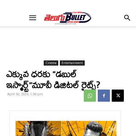
Cinema
Entertainment
ఎక్కువ ధరకు “డబుల్
ఇస్మార్ట్”మూవీ డిజిటల్ రైట్స్?
April 30, 2024, 1:00 pm