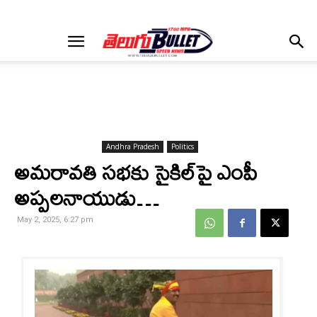
Andhra Pradesh
Politics
అమరావతి సభకు సైకిల్‌పై ఎంపీ
అప్పలనాయుడు…
May 2, 2025, 6:27 pm