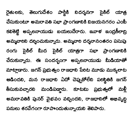
రైతులకు, తెలుగుదేశం పార్టీకి నిదర్శనగా సైకిల్ యాత్ర
చేసుకుంటూ అమరావతి సభా ప్రాంగణానికి విజయనగరం ఎంపీ
కలిశెట్టి అప్పలనాయుడు బయలుదేరారు. ఇవాళ ఇంద్రకీలాద్రి
అమ్మవారిని దర్శించుకున్నారు. అమ్మవారి దర్శనానంతరం పసుపు
రంగు సైకిల్ మీద సైకిల్ యాత్రగా సభా ప్రాంగణానికి
చేరుకున్నారు. ఈ సందర్భంగా అప్పలనాయుడు మీడియాతో
మాట్లాడారు. జగన్ ప్రభుత్వం రాజధాని పేరిట మూడు ముక్కలాట
ఆడిందని, మన రాజధాని ఏదో చెప్పుకోలేని పరిస్థితికి జగన్
తీసుకువచ్చారని మండిపడ్డారు. కూటమి ప్రభుత్వలో మళ్లీ
అమరావతికి పునర్ వైభవం వచ్చిందని, రాజధానిలో అభివృద్ధి
పనులు శరవేగంగా రూపొందుతున్నాయని తెలిపారు.