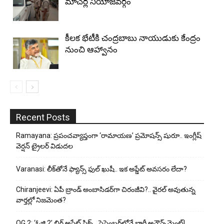
మాచర్ల నియోజవర్గం
కీలక భేటీకి చంద్రబాబు నాయుడుకు కేంద్రం
నుంచి ఆహ్వానం
Recent Posts
Ramayana: ప్రపంచవ్యాప్తంగా ‘రామాయణ’ ప్రమోషన్స్ షురూ.. ఇంగ్లీష్
వెర్షన్ ట్రైలర్ విడుదల
Varanasi: లీక్‌తోనే ఫ్యాన్స్ ఫుల్ ఖుషీ.. ఇక అప్డేట్ అవసరం లేదా?
Chiranjeevi: ఏపీ బ్రాండ్ అంబాసిడర్‌గా చిరంజీవి?.. వైరల్ అవుతున్న
వార్తల్లో నిజమెంత?
OG 2: ‘ఓజి 2’ బిగ్ అప్డేట్ ఫిక్స్.. సెప్టెంబర్‌లోనే భారీ అనౌన్స్‌మెంట్!