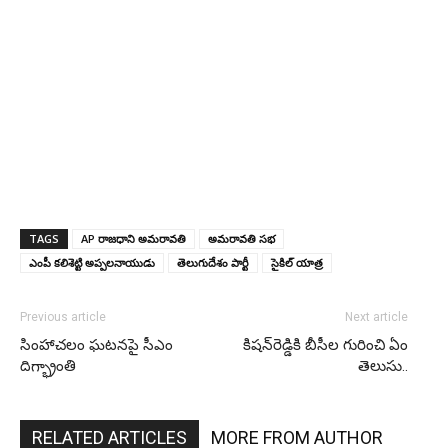
TAGS
AP రాజధాని అమరావతి
అమరావతి సభ
ఎంపీ కలిశెట్టి అప్పలనాయుడు
తెలుగుదేశం పార్టీ
సైకిల్ యాత్ర
Previous article
Next article
సింహాచలం ఘటనపై సీఎం
కిషన్‌రెడ్డికి బీసీల గురించి ఏం
దిగ్భ్రాంతి
తెలుసు..
RELATED ARTICLES
MORE FROM AUTHOR