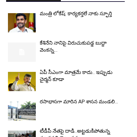
మంత్రి లోకేష్: కార్యకర్తలే నాకు స్ఫూర్తి
కేశినేని నానిపై విరుచుకుపడ్డ బుద్దా
వెంకన్న…
ఏపీ సీఎంగా మాత్రమే కాదు.. ఇప్పుడు
చైర్మన్‌ కూడా
రసాభాసగా మారిన AP శాసన మండలి…
టీడీపీ నేతపై దాడి..అట్టడుకిపోతున్న