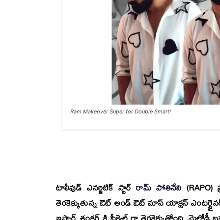
Ram Makeover Super for Double Smart!
టాలీవుడ్ ఎనర్జిటిక్ స్టార్
రామ్ పోతినేని
(RAPO) ప్ర
తెరకెక్కుతున్న ఔట్ అండ్ ఔట్ మాస్ యాక్షన్ ఎంటర్టైన
ఇస్మార్ట్ శంకర్ కి సీక్వెల్ గా తెరకెక్కుతోంది. మెలోడీ