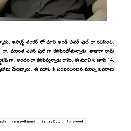
డు. ఇస్మార్ట్ శంకర్ లో మాస్ అండ్ పవర్ ఫుల్ గా కనిపించి,
్ గా, మరింత పవర్ ఫుల్ గా కనిపింబోతున్నాడు. తాజాగా రామ్
స్టైలిష్ గా, అందం గా కనిపిస్తున్నాడు రామ్. ఈ మూవీ ని జూన్ 14,
్నాహాలు చేస్తున్నారు. ఈ మూవీ కి సంబందించిన మరిన్ని వివరాలు
nadh
ram pothineni
Sanjay Dutt
Tollywood