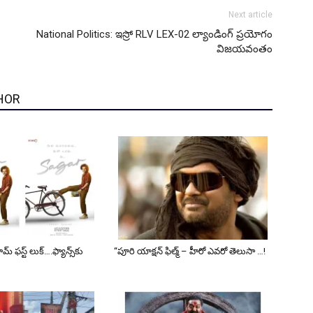
Next article
National Politics: ఇస్రో RLV LEX-02 ల్యాండింగ్‌ ప్రయోగం
విజయవంతం
HOR
 ఫస్ట్ లుక్….ఫ్యాన్స్‌కు
“పూరి యాక్షన్ ఫిల్మ్ – హీరో ఎవరో తెలుసా …!