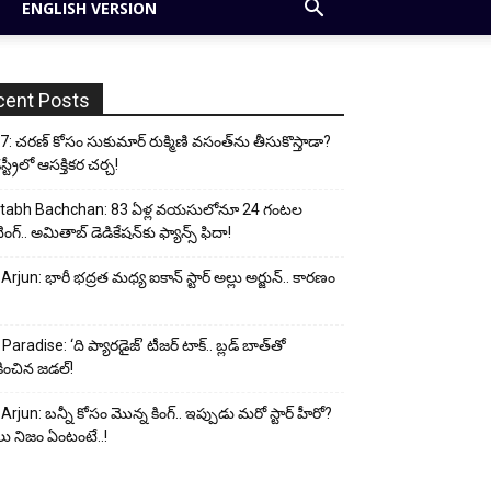
ENGLISH VERSION
cent Posts
: చరణ్ కోసం సుకుమార్ రుక్మిణి వసంత్‌ను తీసుకొస్తాడా?
ట్రీలో ఆసక్తికర చర్చ!
tabh Bachchan: 83 ఏళ్ల వయసులోనూ 24 గంటల
ంగ్.. అమితాబ్ డెడికేషన్‌కు ఫ్యాన్స్ ఫిదా!
 Arjun: భారీ భద్రత మధ్య ఐకాన్ స్టార్ అల్లు అర్జున్.. కారణం
Paradise: ‘ది ప్యారడైజ్’ టీజర్ టాక్.. బ్లడ్ బాత్‌తో
ించిన జడల్!
 Arjun: బన్నీ కోసం మొన్న కింగ్.. ఇప్పుడు మరో స్టార్ హీరో?
ు నిజం ఏంటంటే..!