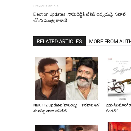
Previous article
Election Updates: సోమిరెడ్డికి టికెట్ ఇవ్వడంపై సవాల్
చేసిన మంత్రి కాకాణి
RELATED ARTICLES
MORE FROM AUT
NBK 112 Update: ‘బాలయ్య – కొరటాల శివ’
22వ సినిమాలో రామ్
మూవీపై తాజా అప్‌డేట్!
పండగే!”