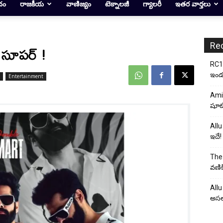
దం
రాజకీయ
వాణిజ్యం
టెక్నాలజీ
గ్యాలరీ
ఇతర వార్తలు
Re
్ సూపర్ !
RC17
ఇండస్
Entertainment
Ami
షూటి
Allu
ఇదే!
The 
వణిక
Allu
అసల