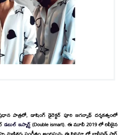
ధాన పాత్రలో, డాషింగ్ డైరెక్టర్
పూరి జగన్నాథ్
దర్శకత్వంలో
ర్
డబుల్ ఇస్మార్ట్
(Double ismart). ఈ మూవీ 2019 లో రిలీజైన
 బ్రహ్మ మణిశర్మ సంగీతం అందిస్తున్న ఈ సినిమా లో బాలీవుడ్ స్టార్