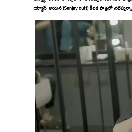
యాక్టర్ అయిన (Sanjay dutt) కీలక పాత్రలో నటిస్తున్నా