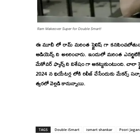
Ram Makeover Super for Double Smart!
ఈ మూవీ లో రామ్ మరింత స్టైలిష్ గా కనపించబోతున్నా
ఆడియెన్స్ ని అలరించారు. ఇందులో మరింత ఎనర్జిటిక
మేకోవర్ ఫ్యాన్స్ ని విశేషం గా ఆకట్టుకుంటుంది. చాలా 
2024 న థియేటర్ల లోకి రిలీజ్ చేసేందుకు మేకర్స్ సన
త్వరలో వెల్లడి కానున్నాయి.
TAGS
Double iSmart
ismart shankar
Poori Jaga