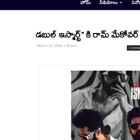
హోమ్
వీడియోలు
వినో
డబుల్ ఇస్మార్ట్” కి రామ్ మేకోవర
March 22, 2024, 1:30 pm
Cinema