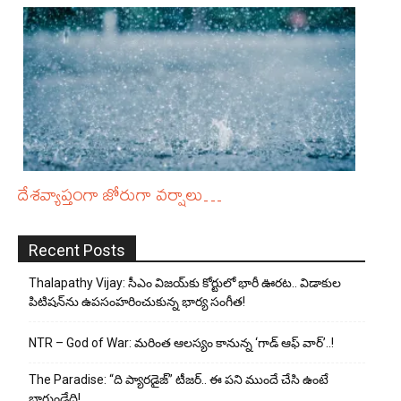
దేశవ్యాప్తంగా జోరుగా వర్షాలు…
Recent Posts
Thalapathy Vijay: సీఎం విజయ్‌కు కోర్టులో భారీ ఊరట.. విడాకుల
పిటిషన్‌ను ఉపసంహరించుకున్న భార్య సంగీత!
NTR – God of War: మరింత ఆలస్యం కానున్న ‘గాడ్ ఆఫ్ వార్’..!
The Paradise: “ది ప్యారడైజ్” టీజర్.. ఈ పని ముందే చేసి ఉంటే
బాగుండేది!