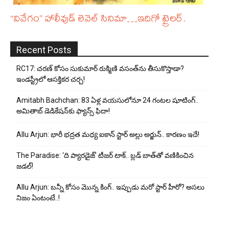
“వివేగం” హాలీవుడ్ లెవెల్ సినిమా…ఇదిగో ట్రైలర్.
Recent Posts
RC17: చరణ్ కోసం సుకుమార్ రుక్మిణి వసంత్‌ను తీసుకొస్తాడా?
ఇండస్ట్రీలో ఆసక్తికర చర్చ!
Amitabh Bachchan: 83 ఏళ్ల వయసులోనూ 24 గంటల షూటింగ్..
అమితాబ్ డెడికేషన్‌కు ఫ్యాన్స్ ఫిదా!
Allu Arjun: భారీ భద్రత మధ్య ఐకాన్ స్టార్ అల్లు అర్జున్.. కారణం ఇదే!
The Paradise: ‘ది ప్యారడైజ్’ టీజర్ టాక్.. బ్లడ్ బాత్‌తో వణికించిన
జడల్!
Allu Arjun: బన్నీ కోసం మొన్న కింగ్.. ఇప్పుడు మరో స్టార్ హీరో? అసలు
నిజం ఏంటంటే..!