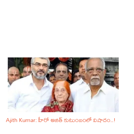
Ajith Kumar: హీరో అజిత్ కుటుంబంలో విషాదం..!