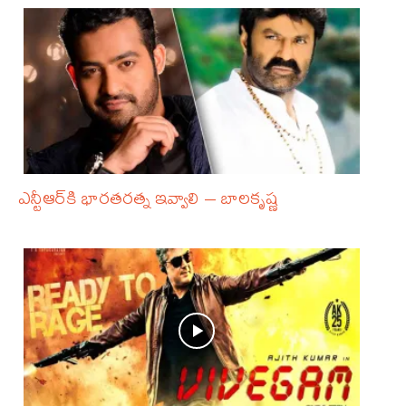
ఎన్టీఆర్‌కి భారతరత్న ఇవ్వాలి – బాలకృష్ణ