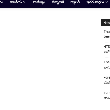
దం
రాజకీయ
వాణిజ్యం
టెక్నాలజీ
గ్యాలరీ
ఇతర వార్తలు
Re
Thal
విడా
NTR 
వార్’
The 
బాగు
kore
కనకర
Irum
లాంచ