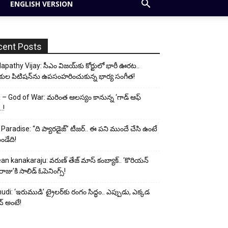
ENGLISH VERSION
cent Posts
apathy Vijay: సీఎం విజయ్‌కు కోర్టులో భారీ ఊరట..
కుల పిటిషన్‌ను ఉపసంహరించుకున్న భార్య సంగీత!
– God of War: మరింత ఆలస్యం కానున్న ‘గాడ్ ఆఫ్
..!
Paradise: “ది ప్యారడైజ్” టీజర్.. ఈ పని ముందే చేసి ఉంటే
ండేది!
an kanakaraju: వరుణ్ తేజ్ మాస్ కంబ్యాక్.. ‘కొరియన్
ాజు’కి సాలిడ్ ఓపెనింగ్స్!
udi: ‘ఇరుముడి’ ట్రైలర్‌కు రంగం సిద్ధం.. ఎప్పుడు, ఎక్కడ
్ అంటే!