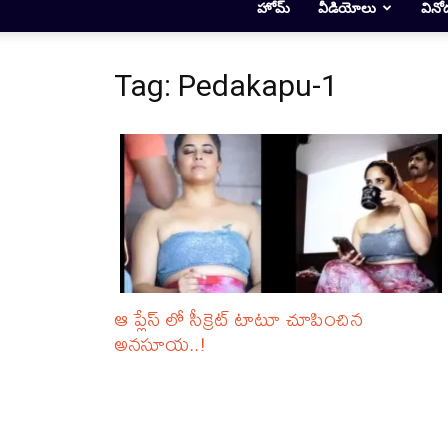
హోమ్
వీడియోలు
వినో
Tag: Pedakapu-1
ఆ ప్లేస్ లో సీక్రెట్ టాటూ చూపించిన
అనసూయ..!