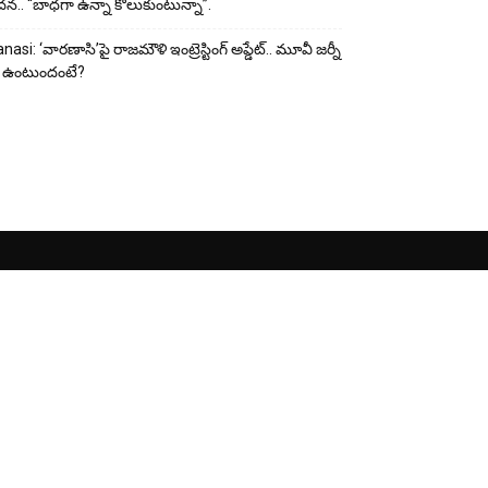
దన.. “బాధగా ఉన్నా కోలుకుంటున్నా”.
nasi: ‘వారణాసి’పై రాజమౌళి ఇంట్రెస్టింగ్ అప్డేట్.. మూవీ జర్నీ
 ఉంటుందంటే?