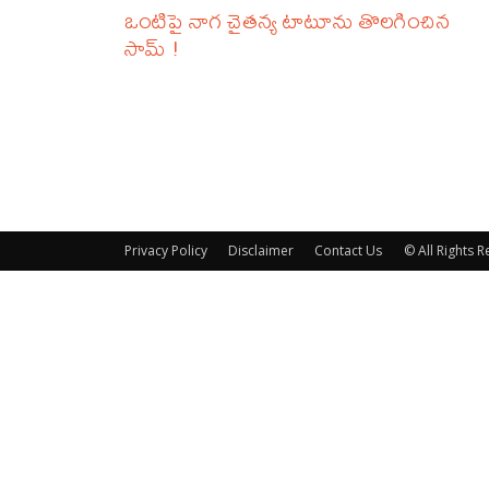
ఒంటిపై నాగ చైతన్య టాటూను తొలగించిన
సామ్ !
Privacy Policy
Disclaimer
Contact Us
© All Rights 