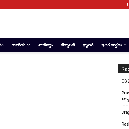
T
దం
రాజకీయ
వాణిజ్యం
టెక్నాలజీ
గ్యాలరీ
ఇతర వార్తలు
Re
OG 2:
Prad
కన్న
Drag
Rash