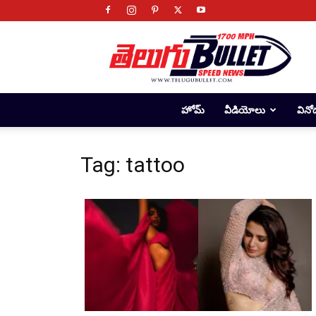
Telugu
Bullet
హోమ్
వీడియోలు
వినో
Tag: tattoo