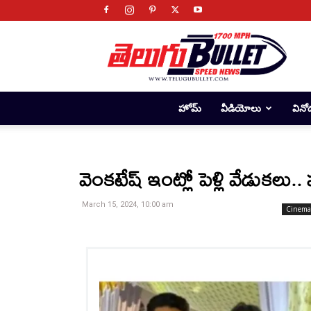
Telugu
Bullet
హోమ్
వీడియోలు
వినో
వెంకటేష్ ఇంట్లో పెళ్లి వేడుకల
March 15, 2024, 10:00 am
Cinema