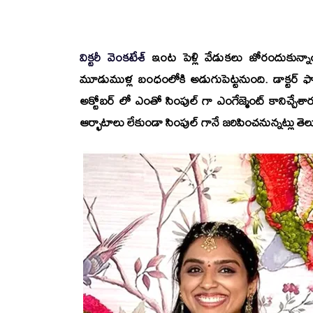
విక్టరీ వెంకటేశ్
ఇంట పెళ్లి వేడుకలు జోరందుకున్న
మూడుముళ్ల బంధంలోకి అడుగుపెట్టనుంది. డాక్టర్ ఫ్య
అక్టోబర్ లో ఎంతో సింపుల్ గా ఎంగేజ్మెంట్ కానిచ్చేశారు.
ఆర్భాటాలు లేకుండా సింపుల్ గానే జరిపించనున్నట్లు తెలుస