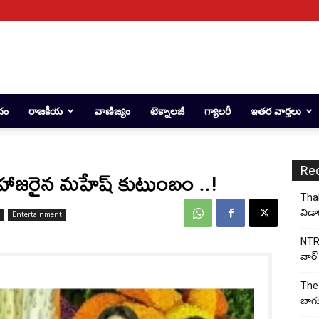
దం
రాజకీయ
వాణిజ్యం
టెక్నాలజీ
గ్యాలరీ
ఇతర వార్తలు
Re
ు.. హాజరైన మహేష్ కుటుంబం ..!
Thal
విడా
Entertainment
NTR 
వార్’
The 
బాగు