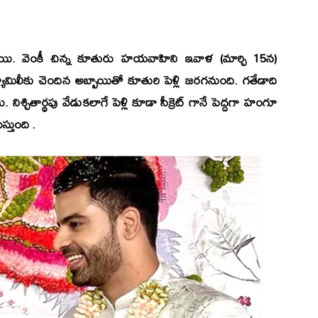
ాయి.
వెంకీ
చిన్న కూతురు
హయవాహిని
ఇవాళ (మార్చి 15న)
ామిలీకు చెందిన అబ్బాయితో కూతురి పెళ్లి జరగనుంది. గతేడాది
 నిశ్చితార్థపు వేడుకలాగే పెళ్లి కూడా సీక్రెట్ గానే పెద్దగా హంగూ
్తుంది .