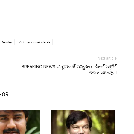
Venky
Victory venakatesh
Next article
BREAKING NEWS: పార్లమెంట్ ఎన్నికలు.. డీజిల్,పెట్రోల్
ధరలు తగ్గింపు..!
HOR