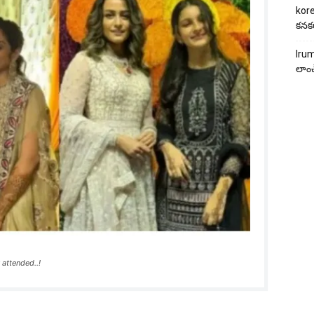
kore
కనకర
Irum
లాంచ
attended..!