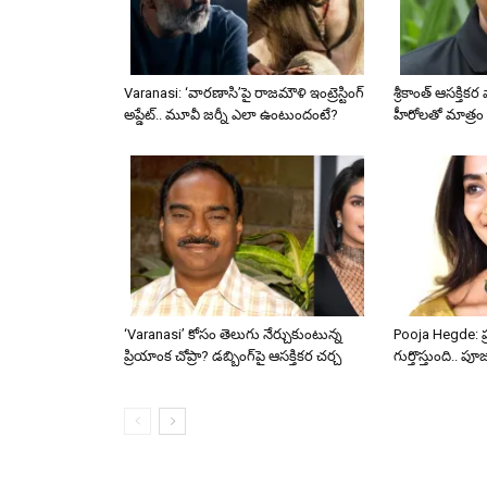
Varanasi: ‘వారణాసి’పై రాజమౌళి ఇంట్రెస్టింగ్
శ్రీకాంత్ ఆసక్తికర
అప్డేట్.. మూవీ జర్నీ ఎలా ఉంటుందంటే?
హీరోలతో మాత్రం
‘Varanasi’ కోసం తెలుగు నేర్చుకుంటున్న
Pooja Hegde: ప్ర
ప్రియాంక చోప్రా? డబ్బింగ్‌పై ఆసక్తికర చర్చ
గుర్తొస్తుంది.. పూ