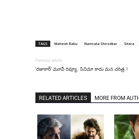
TAGS
Mahesh Babu
Namrata Shirodkar
Sitara
Previous article
‘రజాకార్’ మూవీ రివ్యూ.. సినిమా కాదు మన చరిత్ర..!
RELATED ARTICLES
MORE FROM AUT