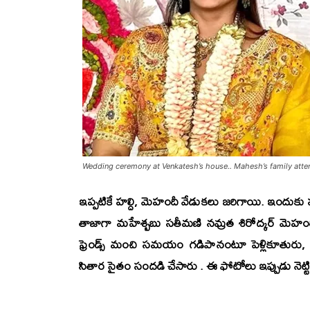
Wedding ceremony at Venkatesh’s house.. Mahesh’s family atten
ఇప్పటికే హల్ది, మెహందీ వేడుకలు జరిగాయి. ఇందుకు 
తాజాగా
మహేశ్బబు సతీమణి నమ్రత శిరోద్కర్
మెహందీ 
ఫ్రెండ్స్ మంచి సమయం గడిపానంటూ పెళ్లికూతురు, ప
సితార
సైతం సందడి చేసారు . ఈ ఫోటోలు ఇప్పుడు నెట్ట