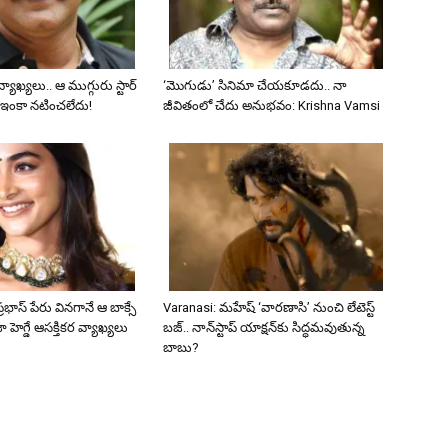
 వ్యాఖ్యలు.. ఆ ముగ్గురు స్టార్
‘మొగుడు’ సినిమా చేయకూడదు.. నా
 ఇంకా నటించలేదు!
జీవితంలో చేదు అనుభవం: Krishna Vamsi
భాస్ పేరు వినగానే ఆ బాక్సే
Varanasi: మహేష్ ‘వారణాసి’ నుంచి లేటెస్ట్
జా హెగ్డే ఆసక్తికర వ్యాఖ్యలు
బజ్.. నాన్‌స్టాప్ యాక్షన్‌కు సిద్ధమవుతున్న
బాబు?