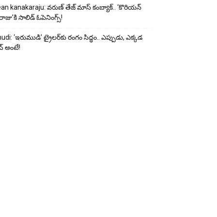
an kanakaraju: వరుణ్ తేజ్ మాస్ కంబ్యాక్.. ‘కొరియన్
ాజు’కి సాలిడ్ ఓపెనింగ్స్!
udi: ‘ఇరుముడి’ ట్రైలర్‌కు రంగం సిద్ధం.. ఎప్పుడు, ఎక్కడ
్ అంటే!