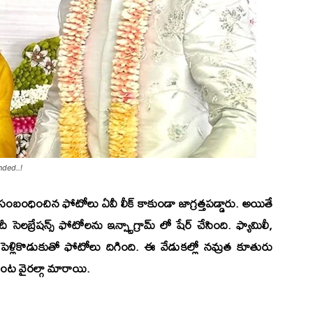
ded..!
సంబంధించిన ఫోటోలు ఏవీ లీక్ కాకుండా జాగ్రత్తపడ్డారు. అయితే
సెలబ్రేషన్స్ ఫోటోలను ఇన్స్టాగ్రామ్ లో షేర్ చేసింది. ఫ్యామిలీ,
ెళ్లికొడుకుతో ఫోటోలు దిగింది. ఈ వేడుకల్లో నమ్రత కూతురు
ింట వైరల్గా మారాయి.