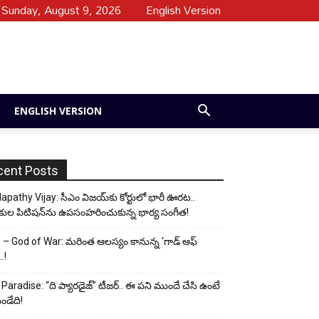
Sunday, August 9, 2026
English Version
ENGLISH VERSION
cent Posts
apathy Vijay: సీఎం విజయ్‌కు కోర్టులో భారీ ఊరట..
కుల పిటిషన్‌ను ఉపసంహరించుకున్న భార్య సంగీత!
– God of War: మరింత ఆలస్యం కానున్న ‘గాడ్ ఆఫ్
..!
Paradise: “ది ప్యారడైజ్” టీజర్.. ఈ పని ముందే చేసి ఉంటే
ండేది!