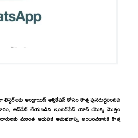
స్టర్‌లకు ఆండ్రాయిడ్ అప్లికేషన్ కోసం కొత్త పునరుద్ధరించిన
్రకారం, అప్‌డేట్ చేయబడిన ఇంటర్‌ఫేస్ యాప్ యొక్క మొత్తం
ోగదారులకు మరింత ఆధునిక అనుభవాన్ని అందించడానికి కొత్త