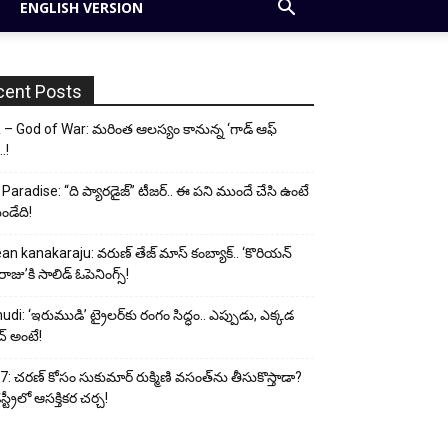
ENGLISH VERSION
cent Posts
– God of War: మరింత ఆలస్యం కానున్న ‘గాడ్ ఆఫ్
..!
Paradise: “ది ప్యారడైజ్” టీజర్.. ఈ పని ముందే చేసి ఉంటే
ండేది!
an kanakaraju: వరుణ్ తేజ్ మాస్ కంబ్యాక్.. ‘కొరియన్
ాజు’కి సాలిడ్ ఓపెనింగ్స్!
udi: ‘ఇరుముడి’ ట్రైలర్‌కు రంగం సిద్ధం.. ఎప్పుడు, ఎక్కడ
్ అంటే!
: చరణ్ కోసం సుకుమార్ రుక్మిణి వసంత్‌ను తీసుకొస్తాడా?
ట్రీలో ఆసక్తికర చర్చ!