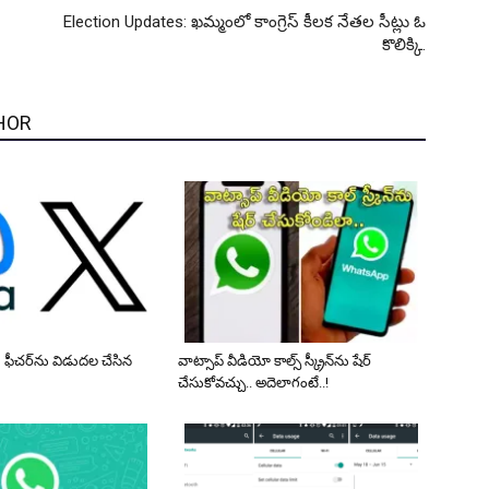
Election Updates: ఖమ్మంలో కాంగ్రెస్ కీలక నేతల సీట్లు ఓ
కొలిక్కి.
HOR
్చ్’ ఫీచర్‌ను విడుదల చేసిన
వాట్సాప్ వీడియో కాల్స్ స్క్రీన్‌ను షేర్
చేసుకోవచ్చు.. అదెలాగంటే..!