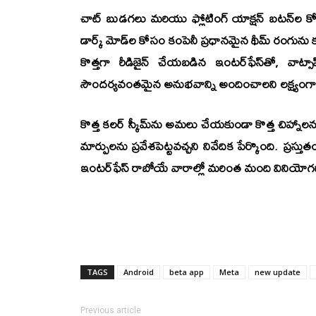
చాట్ బుడగలు మరియు ఫ్లోటింగ్ యాక్షన్ బటన్‌ల క
డార్క్ మోడ్‌ల కోసం కంపెనీ ప్రధానమైన థీమ్ రంగును కూ
కొత్తగా రీడిజైన్ చేయబడిన ఇంటర్‌ఫేస్‌తో, 
సౌందర్యవంతమైన అనుభవాన్ని అందించాలని లక్ష్యంగా పెట
కొత్త కలర్ స్కీమ్‌ను అమలు చేయకుండా కొత్త చిహ్నాల
మార్పులను ప్రవేశపెట్టవచ్చని నివేదిక పేర్కొంది. ప్రస
ఇంటర్‌ఫేస్ రాబోయే వారాల్లో మరింత మంది వినియోగ
TAGS
Android
beta app
Meta
new update
Previous article