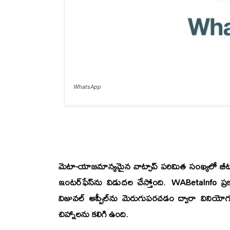
WhatsApp
మెటా-యాజమాన్యమైన వాట్సాప్ పరిమిత సంఖ్యలో బీటా టె
ఇంటర్‌ఫేస్‌ను విడుదల చేస్తోంది. WABetaInfo ప
విజువల్ అప్పీల్‌ను మెరుగుపరచడం ద్వారా వినియ
చిహ్నాలను కలిగి ఉంది.