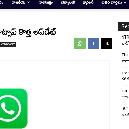
దం
రాజకీయ
వాణిజ్యం
టెక్నాలజీ
గ్యాలరీ
ఇతర వార్తలు
Re
సాప్ కొత్త అప్‌డేట్
NTR 
వార్’
Technology
The 
బాగు
kore
కనకర
Irum
లాంచ
RC17
ఇండస్