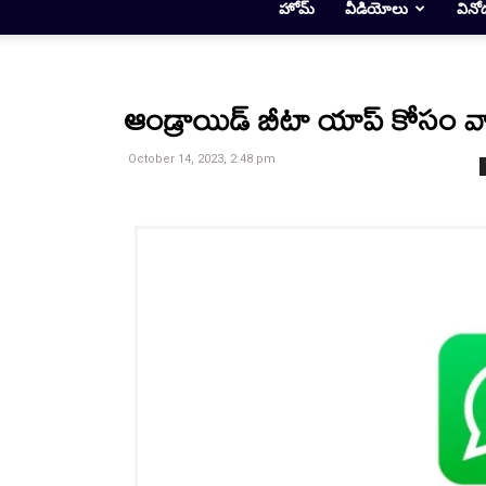
హోమ్
వీడియోలు
వినో
ఆండ్రాయిడ్ బీటా యాప్ కోసం వాట్
October 14, 2023, 2:48 pm