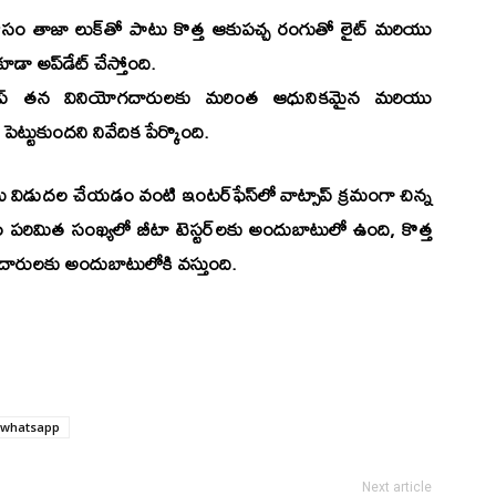
ోసం తాజా లుక్‌తో పాటు కొత్త ఆకుపచ్చ రంగుతో లైట్ మరియు
డా అప్‌డేట్ చేస్తోంది.
వాట్సాప్ తన వినియోగదారులకు మరింత ఆధునికమైన మరియు
్టుకుందని నివేదిక పేర్కొంది.
ను విడుదల చేయడం వంటి ఇంటర్‌ఫేస్‌లో వాట్సాప్ క్రమంగా చిన్న
్తుతం పరిమిత సంఖ్యలో బీటా టెస్టర్‌లకు అందుబాటులో ఉంది, కొత్త
దారులకు అందుబాటులోకి వస్తుంది.
whatsapp
Next article