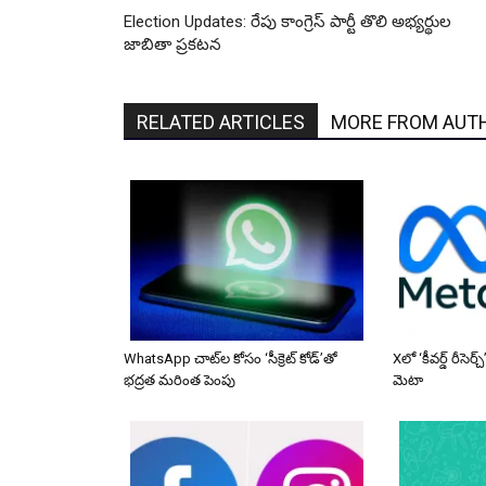
Election Updates: రేపు కాంగ్రెస్​ పార్టీ తొలి అభ్యర్థుల
జాబితా ప్రకటన
RELATED ARTICLES
MORE FROM AUT
WhatsApp చాట్‌ల కోసం ‘సీక్రెట్ కోడ్’తో
Xలో ‘కీవర్డ్ రీసెర
భద్రత మరింత పెంపు
మెటా