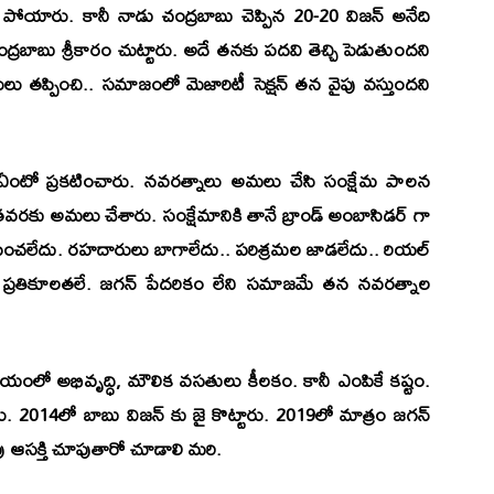
పోయారు. కానీ నాడు చంద్రబాబు చెప్పిన 20-20 విజన్ అనేది
చంద్రబాబు శ్రీకారం చుట్టారు. అదే తనకు పదవి తెచ్చి పెడుతుందని
లు తప్పించి.. సమాజంలో మెజారిటీ సెక్షన్ తన వైపు వస్తుందని
ంటో ప్రకటించారు. నవరత్నాలు అమలు చేసి సంక్షేమ పాలన
ొంతవరకు అమలు చేశారు. సంక్షేమానికి తానే బ్రాండ్ అంబాసిడర్ గా
 కనిపించలేదు. రహదారులు బాగాలేదు.. పరిశ్రమల జాడలేదు.. రియల్
ని ప్రతికూలతలే. జగన్ పేదరికం లేని సమాజమే తన నవరత్నాల
మయంలో అభివృద్ధి, మౌలిక వసతులు కీలకం. కానీ ఎంపికే కష్టం.
టారు. 2014లో బాబు విజన్ కు జై కొట్టారు. 2019లో మాత్రం జగన్
ు ఆసక్తి చూపుతారో చూడాలి మరి.