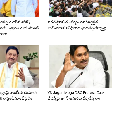
కపై మెరిసిన లోకేష్,
జగన్ శ్రీకాకుళం పర్యటనలో ఉద్రిక్తత..
డు.. ప్రధాని మోదీ ముందే
పోలీసులతో తోపులాట ఘటనపై దర్యాప్తు
ంగాలు
ఖ్యలపై రాజకీయ దుమారం..
YS Jagan Mega DSC Protest: మెగా
క రాష్ట్ర డిమాండ్‌పై ఏం
డీఎస్సీపై జగన్ ఆమరణ దీక్ష చేస్తారా?