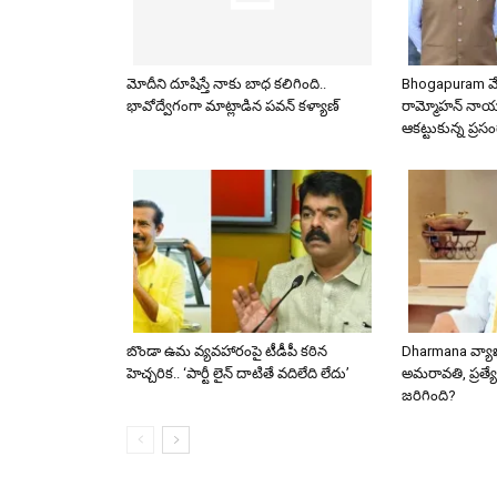
మోదీని దూషిస్తే నాకు బాధ కలిగింది..
Bhogapuram వేది
భావోద్వేగంగా మాట్లాడిన పవన్ కళ్యాణ్
రామ్మోహన్ నాయు
ఆకట్టుకున్న ప్రస
బొండా ఉమ వ్యవహారంపై టీడీపీ కఠిన
Dharmana వ్యా
హెచ్చరిక.. ‘పార్టీ లైన్ దాటితే వదిలేది లేదు’
అమరావతి, ప్రత్యే
జరిగింది?