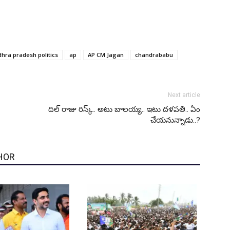
hra pradesh politics
ap
AP CM Jagan
chandrababu
Next article
దిల్ రాజు రిస్క్.. అటు బాలయ్య.. ఇటు దళపతి.. ఏం
చేయనున్నాడు..?
HOR