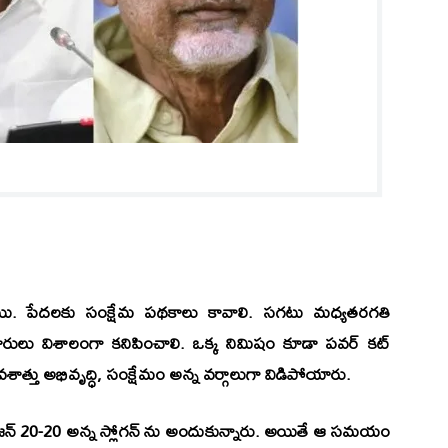
్నాయి. పేదలకు సంక్షేమ పథకాలు కావాలి. సగటు మధ్యతరగతి
ులు విశాలంగా కనిపించాలి. ఒక్క నిమిషం కూడా పవర్ కట్
ాత్తు అభివృద్ధి, సంక్షేమం అన్న వర్గాలుగా విడిపోయారు.
విజన్ 20-20 అన్న స్లోగన్ ను అందుకున్నారు. అయితే ఆ సమయం