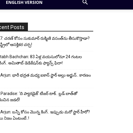
ENGLISH VERSION
cent Posts
: చరణ్ కోసం సుకుమార్ రుక్మిణి వసంత్‌ను తీసుకొస్తాడా?
ట్రీలో ఆసక్తికర చర్చ!
tabh Bachchan: 83 ఏళ్ల వయసులోనూ 24 గంటల
ంగ్.. అమితాబ్ డెడికేషన్‌కు ఫ్యాన్స్ ఫిదా!
 Arjun: భారీ భద్రత మధ్య ఐకాన్ స్టార్ అల్లు అర్జున్.. కారణం
Paradise: ‘ది ప్యారడైజ్’ టీజర్ టాక్.. బ్లడ్ బాత్‌తో
ించిన జడల్!
 Arjun: బన్నీ కోసం మొన్న కింగ్.. ఇప్పుడు మరో స్టార్ హీరో?
ు నిజం ఏంటంటే..!