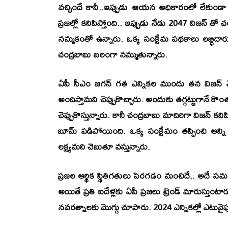
వచ్చిందే కానీ..ఇప్పుడు ఆయన అధికారంలో లేకుండా 
ప్రజల్లో కనిపిస్తోంది.. ఇప్పుడు నేడు 2047 విజన్ తో 
నమ్మకంతో ఉన్నారు. ఒక్క సంక్షేమ పథకాలు లబ్ధిదారు
చంద్రబాబు బలంగా నమ్ముతున్నారు.
ఏపీ సీఎం జగన్ గత ఎన్నికల ముందు తన విజన్ ఏ
అందిస్తామని చెప్పుకొచ్చారు. అందుకు తగ్గట్టుగానే క
చెప్పుకొస్తున్నారు. కానీ చంద్రబాబు మాదిరిగా విజన్
బూమ్ పడిపోయింది. ఒక్క సంక్షేమం తప్పించి అన్
లక్ష్యమని చెబుతూ వస్తున్నారు.
ప్రజల ఆర్థిక స్థితిగతులు పెరగడం మంచిదే.. అదే స
అయితే ప్రతి ఐదేళ్లకు ఏపీ ప్రజలు ట్రెండ్ మారుస్తుం
నవరత్నాలకు మొగ్గు చూపారు. 2024 ఎన్నికల్లో ఎటువైప