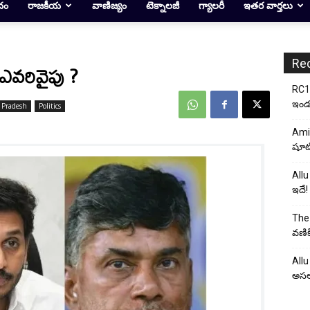
దం
రాజకీయ
వాణిజ్యం
టెక్నాలజీ
గ్యాలరీ
ఇతర వార్తలు
Re
 ఎవరివైపు ?
RC17
ఇండస్
 Pradesh
Politics
Ami
షూటి
Allu
ఇదే!
The 
వణిక
Allu
అసల