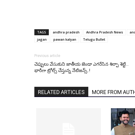
TAGS
andhra pradesh
Andhra Pradesh News
and
jagan
pawan kalyan
Telugu Bullet
Previous article
చెప్పులు వేసుకుని జాతీయ జెండా ఎగరేసిన శిల్పా శెట్టి…
భారీగా ట్రోల్స్ చేస్తున్న నేటిజన్స్..!
RELATED ARTICLES
MORE FROM AUT