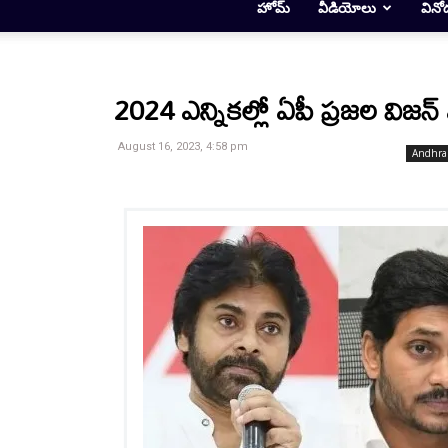
హోమ్
వీడియోలు
వినో
2024 ఎన్నికల్లో ఏపీ ప్రజల విజన్
August 16, 2023, 4:58 pm
Andhra