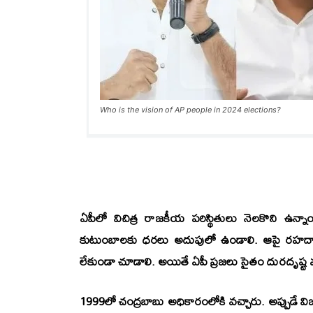
Who is the vision of AP people in 2024 elections?
ఏపీలో విచిత్ర రాజకీయ పరిస్థితులు నెలకొని ఉన
కుటుంబాలకు ధరలు అదుపులో ఉండాలి. ఆపై రహదార
లేకుండా చూడాలి. అయితే ఏపీ ప్రజలు సైతం దురదృష్ట వశ
1999లో చంద్రబాబు అధికారంలోకి వచ్చారు. అప్పుడే 