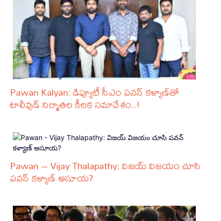
Pawan Kalyan: డిప్యూటీ సీఎం పవన్ కళ్యాణ్‌తో
టాలీవుడ్ నిర్మాతల కీలక సమావేశం..!
Pawan – Vijay Thalapathy: విజయ్ విజయం చూసి
పవన్ కళ్యాణ్ అసూయ?