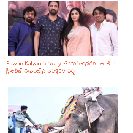
Pawan Kalyan రానున్నారా? ‘మహేంద్రగిరి వారాహి’
ప్రీ-రిలీజ్ ఈవెంట్‌పై ఆసక్తికర చర్చ