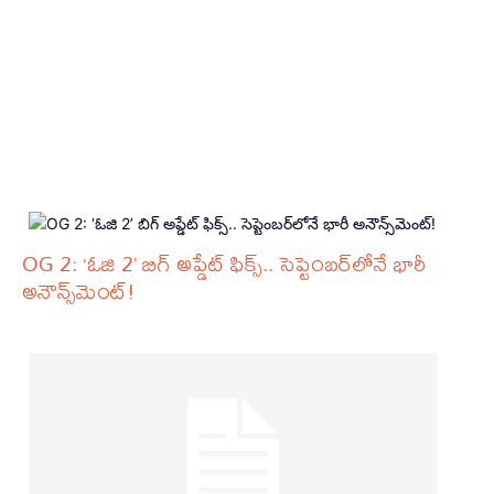
OG 2: ‘ఓజి 2’ బిగ్ అప్డేట్ ఫిక్స్.. సెప్టెంబర్‌లోనే భారీ
అనౌన్స్‌మెంట్!