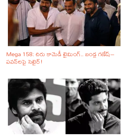
Mega 158: చిరు కామెడీ టైమింగ్.. బండ్ల గణేష్–
పవన్‌లపై సెటైర్!