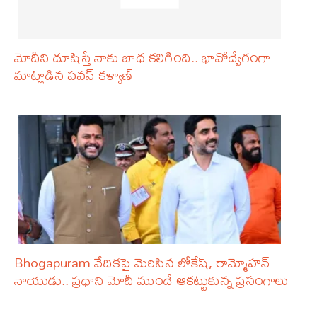
మోదీని దూషిస్తే నాకు బాధ కలిగింది.. భావోద్వేగంగా
మాట్లాడిన పవన్ కళ్యాణ్
Bhogapuram వేదికపై మెరిసిన లోకేష్, రామ్మోహన్
నాయుడు.. ప్రధాని మోదీ ముందే ఆకట్టుకున్న ప్రసంగాలు