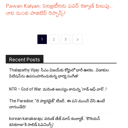
Pawan Kalyan: సెలబ్రిటీలకు పవన్ కళ్యాణ్ పిలుపు..
నాని నుంచి పాజిటివ్ రెస్పాన్స్!
1
2
3
Recent Posts
Thalapathy Vijay: సీఎం విజయ్‌కు కోర్టులో భారీ ఊరట.. విడాకుల
పిటిషన్‌ను ఉపసంహరించుకున్న భార్య సంగీత!
NTR – God of War: మరింత ఆలస్యం కానున్న ‘గాడ్ ఆఫ్ వార్’..!
The Paradise: “ది ప్యారడైజ్” టీజర్.. ఈ పని ముందే చేసి ఉంటే
బాగుండేది!
korean kanakaraju: వరుణ్ తేజ్ మాస్ కంబ్యాక్.. ‘కొరియన్
కనకరాజు’కి సాలిడ్ ఓపెనింగ్స్!