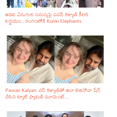
అడవి ఏనుగుల సమస్యపై పవన్ కళ్యాణ్ కీలక
నిర్ణయం.. రంగంలోకి Kunki Elephants
Pawan Kalyan: వన్ కళ్యాణ్‌తో అనా లెజినోవా షేర్
చేసిన క్యూట్ ఫ్యామిలీ మూమెంట్...