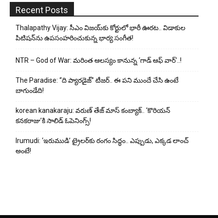
Recent Posts
Thalapathy Vijay: సీఎం విజయ్‌కు కోర్టులో భారీ ఊరట.. విడాకుల
పిటిషన్‌ను ఉపసంహరించుకున్న భార్య సంగీత!
NTR – God of War: మరింత ఆలస్యం కానున్న ‘గాడ్ ఆఫ్ వార్’..!
The Paradise: “ది ప్యారడైజ్” టీజర్.. ఈ పని ముందే చేసి ఉంటే
బాగుండేది!
korean kanakaraju: వరుణ్ తేజ్ మాస్ కంబ్యాక్.. ‘కొరియన్
కనకరాజు’కి సాలిడ్ ఓపెనింగ్స్!
Irumudi: ‘ఇరుముడి’ ట్రైలర్‌కు రంగం సిద్ధం.. ఎప్పుడు, ఎక్కడ లాంచ్
అంటే!