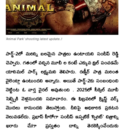
‘Animal Park’ shooting latest update..!
పార్ట్-2లో మరిన్ని బలమైన పాత్రలు ఉంటాయని సందీప్ రెడ్డి
చెప్పారు. గతంలో వచ్చిన మూవీ ల కంటే ఎక్కువ థ్రిల్ పంచడమే
యానిమల్ పార్క్ లక్ష్యమని తెలిపారు. రణ్బీర్ పాత్ర మరింత
వైలెంట్గా ఉంటుందని అన్నారు. అయితే
పార్ట్-2
కు సంబంధించి
నెట్టింట ఓ వార్త వైరల్ అవుతుంది . 2025లో సీక్వెల్ మూవీ
సెట్స్పైకి వెళ్లనుందని సమాచారం. ఈ ఫిబ్రవరిలో స్క్రిప్ట్‌ వర్క్‌
మొదలు కానుందని తెలుస్తోంది. దీనిపై అధికారిక ప్రకటన
వెలువడలేదు.
ప్రభాస్‌
హీరోగా సందీప్‌ ఇప్పటికే
‘స్పిరిట్‌’
చిత్రాన్ని
ఖరారు చే/గా ప్రస్తుతం దాన్ని తెరకెక్కించేందుకు