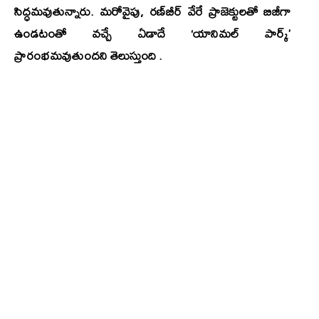
సిద్ధమవుతున్నారు. మరోవైపు, రణ్‌బీర్‌ వేరే ప్రాజెక్టులతో బిజీగా
ఉండటంతో వచ్చే ఏడాదే ‘
యానిమల్‌ పార్క్‌’
ప్రారంభమవుతుందని తెలుస్తుంది .