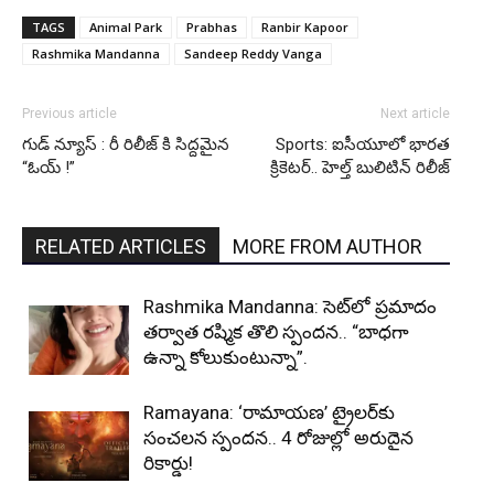
TAGS
Animal Park
Prabhas
Ranbir Kapoor
Rashmika Mandanna
Sandeep Reddy Vanga
Previous article
Next article
గుడ్ న్యూస్ : రీ రిలీజ్ కి సిద్దమైన
Sports: ఐసీయూలో భారత
“ఓయ్ !”
క్రికెటర్.. హెల్త్ బులిటిన్ రిలీజ్
RELATED ARTICLES
MORE FROM AUTHOR
Rashmika Mandanna: సెట్‌లో ప్రమాదం
తర్వాత రష్మిక తొలి స్పందన.. “బాధగా
ఉన్నా కోలుకుంటున్నా”.
Ramayana: ‘రామాయణ’ ట్రైలర్‌కు
సంచలన స్పందన.. 4 రోజుల్లో అరుదైన
రికార్డు!