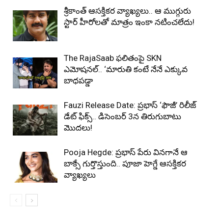
శ్రీకాంత్ ఆసక్తికర వ్యాఖ్యలు.. ఆ ముగ్గురు
స్టార్ హీరోలతో మాత్రం ఇంకా నటించలేదు!
The RajaSaab ఫలితంపై SKN
ఎమోషనల్.. ‘మారుతి కంటే నేనే ఎక్కువ
బాధపడ్డా
Fauzi Release Date: ప్రభాస్ ‘ఫౌజీ’ రిలీజ్
డేట్ ఫిక్స్.. డిసెంబర్ 3న తిరుగుబాటు
మొదలు!
Pooja Hegde: ప్రభాస్ పేరు వినగానే ఆ
బాక్సే గుర్తొస్తుంది.. పూజా హెగ్డే ఆసక్తికర
వ్యాఖ్యలు