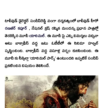
టాలీవుడ్‌ డైరెక్టర్‌
సందీప్‌రెడ్డి వంగా
దర్శకత్వంలో బాలీవుడ్ హీరో
రణబీర్ కపూర్
, నేషనల్ క్రష్ రష్మిక మందన్న ప్రధాన పాత్రల్లో
తెరకెక్కిన మూవీ
యానిమల్
. ఈ మూవీ పై ఎన్ని విమర్శలు వచ్చినా
అటు బాక్సాఫీస్ వద్ద ఇటు ఓటీటీలో ఈ సినిమా హల్చల్
సృష్టించింది. బాక్సాఫీస్ వద్ద వసూళ్ల వర్షం కురిపించింది. ఈ
మూవీ కు సీక్వెల్గా ‘
యానిమల్‌ పార్క్‌
’ ఉంటుందని ఇప్పటికే సందీప్
ప్రకటించిన విషయం తెలిసిందే.