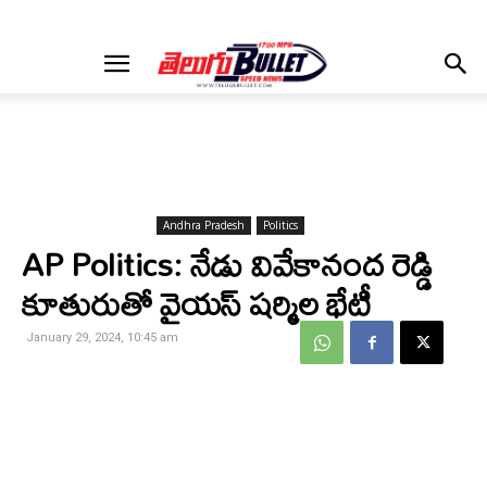
Andhra Pradesh
Politics
AP Politics: నేడు వివేకానంద రెడ్డి
కూతురుతో వైయస్ షర్మిల భేటీ
January 29, 2024, 10:45 am