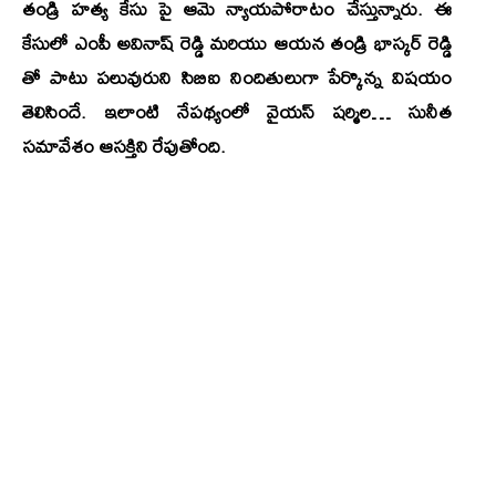
తండ్రి హత్య కేసు పై ఆమె న్యాయపోరాటం చేస్తున్నారు. ఈ
కేసులో ఎంపీ అవినాష్ రెడ్డి మరియు ఆయన తండ్రి భాస్కర్ రెడ్డి
తో పాటు పలువురుని సిబిఐ నిందితులుగా పేర్కొన్న విషయం
తెలిసిందే. ఇలాంటి నేపథ్యంలో వైయస్ షర్మిల… సునీత
సమావేశం ఆసక్తిని రేపుతోంది.