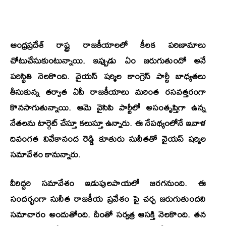
ఆంధ్రప్రదేశ్ రాష్ట్ర రాజకీయాలలో కీలక పరిణామాలు
చోటుచేసుకుంటున్నాయి. ఇప్పుడు ఏం జరుగుతుందో అనే
పరిస్థితి నెలకొంది. వైయస్ షర్మిల కాంగ్రెస్ పార్టీ బాధ్యతలు
తీసుకున్న తర్వాత ఏపీ రాజకీయాలు మరింత రసవత్తరంగా
కొనసాగుతున్నాయి. ఆమె వైసిపి పార్టీలో అసంతృప్తిగా ఉన్న
నేతలను టార్గెట్ చేస్తూ కలుస్తూ ఉన్నారు. ఈ నేపథ్యంలోనే ఇవాళ
దివంగత వివేకానంద రెడ్డి కూతురు సునీతతో వైయస్ షర్మిల
సమావేశం కానున్నారు.
వీరిద్దరి సమావేశం ఇడుపులపాయలో జరగనుంది. ఈ
సందర్భంగా సునీత రాజకీయ ప్రవేశం పై చర్చ జరుగుతుందని
సమాచారం అందుతోంది. దీంతో సర్వత్ర ఆసక్తి నెలకొంది. తన