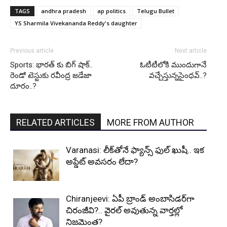
TAGS
andhra pradesh
ap politics
Telugu Bullet
YS Sharmila Vivekananda Reddy's daughter
Previous article
Next article
Sports: భారత్‌ కు బిగ్ షాక్..
ఓటీటీలోకి ముందుగానే
రెండో టెస్టుకు రవీంద్ర జడేజా
వచ్చేస్తున్నసైంధవ్..?
దూరం..?
RELATED ARTICLES
MORE FROM AUTHOR
Varanasi: లీక్‌తోనే ఫ్యాన్స్ ఫుల్ ఖుషీ.. ఇక
అప్డేట్ అవసరం లేదా?
Chiranjeevi: ఏపీ బ్రాండ్ అంబాసిడర్‌గా
చిరంజీవి?.. వైరల్ అవుతున్న వార్తల్లో
నిజమెంత?