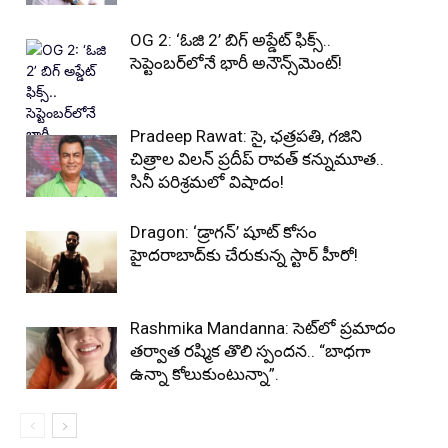
OG 2: ‘ఓజి 2’ బిగ్ అప్డేట్ ఫిక్స్..
సెప్టెంబర్‌లోనే భారీ అనౌన్స్‌మెంట్!
Pradeep Rawat: సై, ఛత్రపతి, గజిని
చిత్రాల విలన్ ప్రదీప్ రావత్ కన్నుమూత..
సినీ పరిశ్రమలో విషాదం!
Dragon: ‘డ్రాగన్’ షూట్ కోసం
హైదరాబాద్‌కు చేరుకున్న స్టార్ హీరో!
Rashmika Mandanna: సెట్‌లో ప్రమాదం
తర్వాత రష్మిక తొలి స్పందన.. “బాధగా
ఉన్నా కోలుకుంటున్నా”.