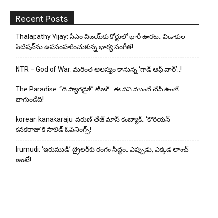
Recent Posts
Thalapathy Vijay: సీఎం విజయ్‌కు కోర్టులో భారీ ఊరట.. విడాకుల
పిటిషన్‌ను ఉపసంహరించుకున్న భార్య సంగీత!
NTR – God of War: మరింత ఆలస్యం కానున్న ‘గాడ్ ఆఫ్ వార్’..!
The Paradise: “ది ప్యారడైజ్” టీజర్.. ఈ పని ముందే చేసి ఉంటే
బాగుండేది!
korean kanakaraju: వరుణ్ తేజ్ మాస్ కంబ్యాక్.. ‘కొరియన్
కనకరాజు’కి సాలిడ్ ఓపెనింగ్స్!
Irumudi: ‘ఇరుముడి’ ట్రైలర్‌కు రంగం సిద్ధం.. ఎప్పుడు, ఎక్కడ లాంచ్
అంటే!