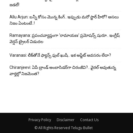
జడల్!
Allu Arjun: బన్నీ కోసం మొన్న కింగ్.. ఇప్పుడు మరో స్టార్ హీరో? అసలు
నిజం ఏంటంటే..!
Ramayana: ప్రపంచవ్యాప్తంగా ‘రామాయణ’ ప్రమోషన్స్ షురూ.. ఇంగ్లీష్
వెర్షన్ ట్రైలర్ విడుదల
Varanasi: లీక్‌తోనే ఫ్యాన్స్ ఫుల్ ఖుషీ.. ఇక అప్డేట్ అవసరం లేదా?
Chiranjeevi: ఏపీ బ్రాండ్ అంబాసిడర్‌గా చిరంజీవి?.. వైరల్ అవుతున్న
వార్తల్లో నిజమెంత?
Privacy Policy
Disclaimer
Contact Us
© All Rights Reserved Telugu Bullet