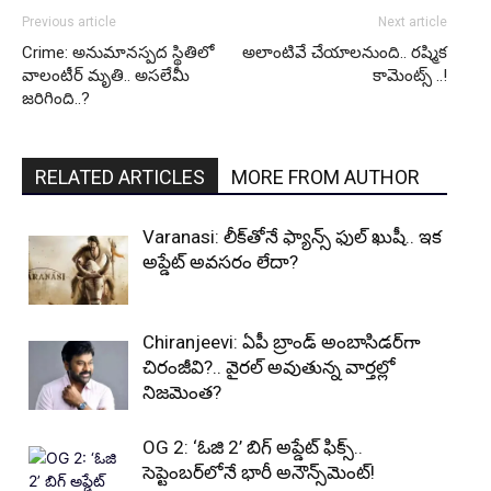
Previous article
Next article
Crime: అనుమానస్పద స్థితిలో
అలాంటివే చేయాలనుంది.. రష్మిక
వాలంటీర్ మృతి.. అసలేమీ
కామెంట్స్ ..!
జరిగింది..?
RELATED ARTICLES
MORE FROM AUTHOR
Varanasi: లీక్‌తోనే ఫ్యాన్స్ ఫుల్ ఖుషీ.. ఇక
అప్డేట్ అవసరం లేదా?
Chiranjeevi: ఏపీ బ్రాండ్ అంబాసిడర్‌గా
చిరంజీవి?.. వైరల్ అవుతున్న వార్తల్లో
నిజమెంత?
OG 2: ‘ఓజి 2’ బిగ్ అప్డేట్ ఫిక్స్..
సెప్టెంబర్‌లోనే భారీ అనౌన్స్‌మెంట్!