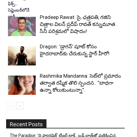
Pradeep Rawat: సై, ఛత్రపతి, గజిని
చిత్రాల విలన్ ప్రదీప్ రావత్ కన్నుమూత..
సినీ పరిశ్రమలో విషాదం!
Dragon: ‘డ్రాగన్’ షూట్ కోసం
హైదరాబాద్‌కు చేరుకున్న స్టార్ హీరో!
Rashmika Mandanna: సెట్‌లో ప్రమాదం
తర్వాత రష్మిక తొలి స్పందన.. “బాధగా
ఉన్నా కోలుకుంటున్నా”.
Recent Posts
The Paradise: ‘ది ప్యారడైజ్’ టీజర్ టాక్.. బ్లడ్ బాత్‌తో వణికించిన