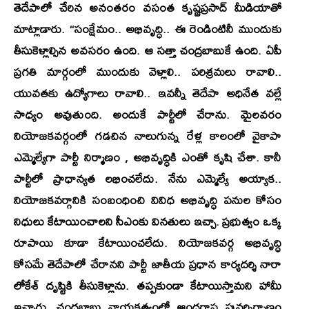
తెదేపాలో చేరిన అనంతరం వసంత కృష్ణప్రసాద్ మీడియాతో
మాట్లాడారు. ‘‘సంక్షేమం.. అభివృద్ధి.. ఈ రెండింటినీ ముందుకు
తీసుకెళ్లాల్సిన అవసరం ఉంది. ఆ సత్తా చంద్రబాబుకే ఉంది. ఏపీ
ప్రగతి మార్గంలో ముందుకు వెళ్లాలి.. పరిశ్రమలు రావాలి..
యువతకు ఉద్యోగాలు రావాలి.. ఇవన్నీ తెదేపా అధినేత వల్లే
సాధ్యం అవుతుంది. అందుకే పార్టీలో చేరాను. మైలవరం
నియోజకవర్గంలో గడచిన నాలుగున్న రేళ్ల కాలంలో వైకాపా
ఎమ్మెల్యేగా పార్టీ నిర్మాణం , అభివృద్ధికి ఎంతో కృషి చేశా. కానీ
పార్టీలో ప్రాధాన్యత లభించలేదు. నేను ఎమ్మెల్యే అయ్యాక..
నియోజకవర్గానికి సంబంధించి వివిధ అభివృద్ధి పనుల కోసం
నిధులు కేటాయించాలని సీఎంకు వినతులు ఇచ్చా. ప్రభుత్వం ఒక్క
రూపాయి కూడా కేటాయించలేదు. నియోజకవర్గ అభివృద్ధి
కోసమే తెదేపాలో చేరానని పార్టీ జాతీయ ప్రధాన కార్యదర్శి నారా
లోకేశ్ దృష్టికి తీసుకెళ్లాను. తప్పకుండా కేటాయిస్తామని హామీ
ఇచ్చారు. చంద్రబాబు నాయకత్వంలో ఆంధ్రరాష్ట్ర పునర్నిర్మాణం