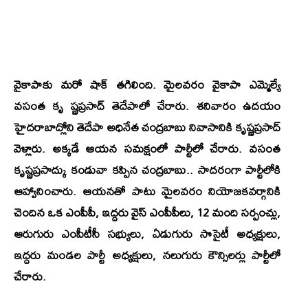
వైకాపాకు మరో షాక్ తగిలింది. మైలవరం వైకాపా ఎమ్మెల్యే
వసంత కృ ష్ణప్రసాద్ తెదేపాలో చేరారు. శనివారం ఉదయం
హైదరాబాద్లోని తెదేపా అధినేత చంద్రబాబు నివాసానికి కృష్ణప్రసాద్
వెళ్లారు. అక్కడే ఆయన సమక్షంలో పార్టీలో చేరారు. వసంత
కృష్ణప్రసాద్కు కండువా కప్పిన చంద్రబాబు.. సాదరంగా పార్టీలోకి
ఆహ్వానించారు. ఆయనతో పాటు మైలవరం నియోజకవర్గానికి
చెందిన ఒక ఎంపీపీ, ఇద్దరు వైస్ ఎంపీపీలు, 12 మంది సర్పంచ్లు,
ఆరుగురు ఎంపీటీసీ సభ్యులు, ఏడుగురు సొసైటీ అధ్యక్షులు,
ఇద్దరు మండల పార్టీ అధ్యక్షులు, నలుగురు కౌన్సిలర్లు పార్టీలో
చేరారు.