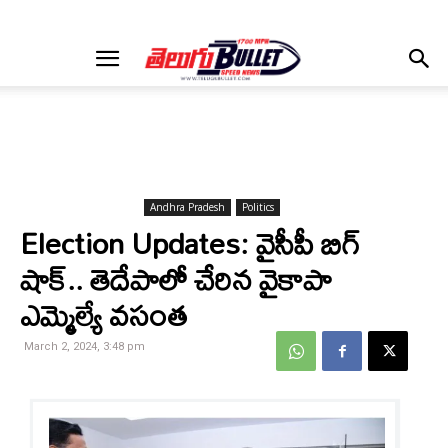
Andhra Pradesh
Politics
Election Updates: వైసీపీ బిగ్
షాక్.. తెదేపాలో చేరిన వైకాపా
ఎమ్మెల్యే వసంత
March 2, 2024, 3:48 pm