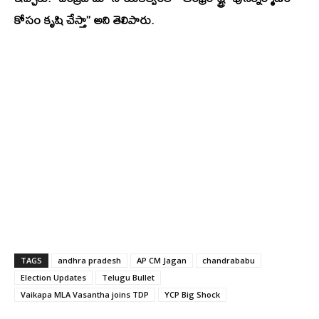
కోసం కృషి చేస్తా’’ అని తెలిపారు.
TAGS
andhra pradesh
AP CM Jagan
chandrababu
Election Updates
Telugu Bullet
Vaikapa MLA Vasantha joins TDP
YCP Big Shock