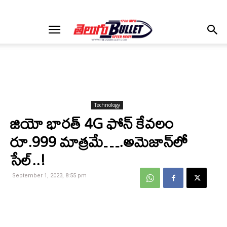
Technology
జియో భారత్‌ 4G ఫోన్‌ కేవలం
రూ.999 మాత్రమే….అమెజాన్‌లో
సేల్‌..!
September 1, 2023, 8:55 pm