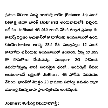
ప్రముఖ టెలికాం సంస్థ రిలయన్స్‌ జియో (Reliance Jio) నుంచి
సరికొత్త జియో భారత్‌ (JioBharat) అందుబాటులోకి వచ్చింది.
ఇటీవల JioBharat 4G ఫోన్ లాంచ్‌ చేసిన తర్వాత ప్రముఖ ఈ-
కామర్స్‌ దిగ్గజం అమెజాన్‌లో కొనుగోలుకు అందుబాటులో ఉంది.
వినియోగదారులు ఆగస్టు 28వ తేదీ మధ్యాహ్నం 12 నుంచి
కొనుగోలు చేసేందుకు అందుబాటులో ఉంచింది. దీన్ని రూ.999
తో కొనుగోలు చేయవచ్చు. ముఖ్యంగా 2G ఫోన్‌లను
ఉపయోగిస్తున్న వారికి సరసమైన ధరలో.. ఇంటర్నెట్‌ సేవలు
అందించాలనే లక్ష్యంతో JioBharat 4G ఫోన్‌ను పరిచయం
చేసింది. భారత్‌లో మొత్తం 23 భాషలకు సపోర్టు ఇవ్వడం ద్వారా
యూజర్ల విభిన్న భాషా ప్రాధాన్యతలను అందిస్తుంది.
JioBharat 4G ఫీచర్ల విషయానికొస్తే :