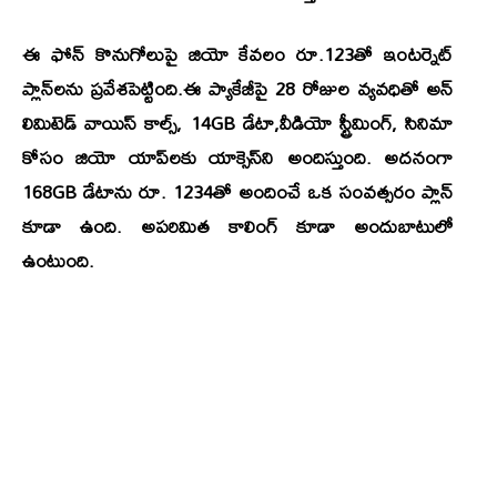
ఈ ఫోన్‌ కొనుగోలుపై జియో కేవలం రూ.123తో ఇంటర్నెట్
ప్లాన్‌లను ప్రవేశపెట్టింది.ఈ ప్యాకేజీపై 28 రోజుల వ్యవధితో అన్
లిమిటెడ్ వాయిస్ కాల్స్, 14GB డేటా,వీడియో స్ట్రీమింగ్‌, సినిమా
కోసం జియో యాప్‌లకు యాక్సెస్‌ని అందిస్తుంది. అదనంగా
168GB డేటాను రూ. 1234తో అందించే ఒక సంవత్సరం ప్లాన్
కూడా ఉంది. అపరిమిత కాలింగ్ కూడా అందుబాటులో
ఉంటుంది.