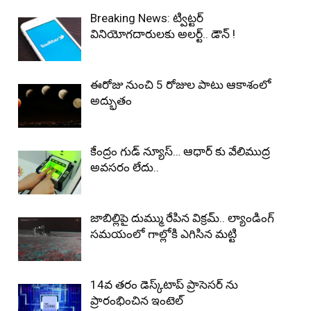
Breaking News: ట్విట్టర్
వినియోగదారులకు అలర్ట్.. డౌన్ !
ఈరోజు నుంచి 5 రోజుల పాటు ఆకాశంలో
అద్భుతం
కేంద్రం గుడ్ న్యూస్… ఆధార్ కు వేలిముద్ర
అవసరం లేదు..
జాబిల్లిపై దుమ్ము రేపిన విక్రమ్.. ల్యాండింగ్
సమయంలో గాల్లోకి ఎగిసిన మట్టి
14వ తరం డెస్క్‌టాప్ ప్రాసెసర్ ను
ప్రారంభించిన ఇంటెల్