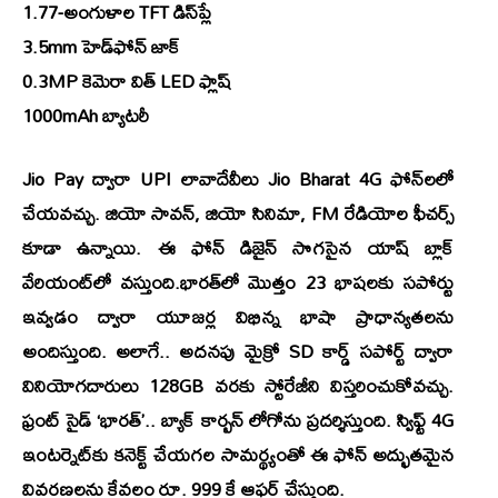
1.77-అంగుళాల TFT డిస్‌ప్లే
3.5mm హెడ్‌ఫోన్ జాక్‌
0.3MP కెమెరా విత్‌ LED ఫ్లాష్‌
1000mAh బ్యాటరీ
Jio Pay ద్వారా UPI లావాదేవీలు Jio Bharat 4G ఫోన్‌లలో
చేయవచ్చు. జియో సావన్, జియో సినిమా, FM రేడియోల ఫీచర్స్
కూడా ఉన్నాయి. ఈ ఫోన్ డిజైన్ సొగసైన యాష్ బ్లాక్
వేరియంట్‌లో వస్తుంది.భారత్‌లో మొత్తం 23 భాషలకు సపోర్టు
ఇవ్వడం ద్వారా యూజర్ల విభిన్న భాషా ప్రాధాన్యతలను
అందిస్తుంది. అలాగే.. అదనపు మైక్రో SD కార్డ్ సపోర్ట్ ద్వారా
వినియోగదారులు 128GB వరకు స్టోరేజీని విస్తరించుకోవచ్చు.
ఫ్రంట్ సైడ్ ‘భారత్’.. బ్యాక్ కార్బన్ లోగోను ప్రదర్శిస్తుంది. స్విఫ్ట్ 4G
ఇంటర్నెట్‌కు కనెక్ట్ చేయగల సామర్థ్యంతో ఈ ఫోన్ అద్భుతమైన
వివరణలను కేవలం రూ. 999 కే ఆఫర్ చేస్తుంది.