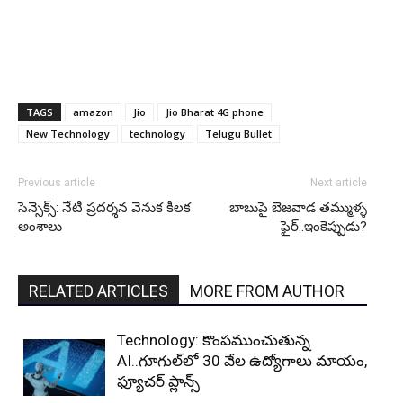
TAGS
amazon
Jio
Jio Bharat 4G phone
New Technology
technology
Telugu Bullet
Previous article
Next article
సెన్సెక్స్: నేటి ప్రదర్శన వెనుక కీలక
బాబుపై బెజవాడ తమ్ముళ్ళ
అంశాలు
ఫైర్..ఇంకెప్పుడు?
RELATED ARTICLES
MORE FROM AUTHOR
Technology: కొంపముంచుతున్న
AI..గూగుల్‌లో 30 వేల ఉద్యోగాలు మాయం,
ఫ్యూచర్‌ ప్లాన్స్‌