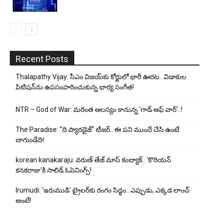
Recent Posts
Thalapathy Vijay: సీఎం విజయ్‌కు కోర్టులో భారీ ఊరట.. విడాకుల
పిటిషన్‌ను ఉపసంహరించుకున్న భార్య సంగీత!
NTR – God of War: మరింత ఆలస్యం కానున్న ‘గాడ్ ఆఫ్ వార్’..!
The Paradise: “ది ప్యారడైజ్” టీజర్.. ఈ పని ముందే చేసి ఉంటే
బాగుండేది!
korean kanakaraju: వరుణ్ తేజ్ మాస్ కంబ్యాక్.. ‘కొరియన్
కనకరాజు’కి సాలిడ్ ఓపెనింగ్స్!
Irumudi: ‘ఇరుముడి’ ట్రైలర్‌కు రంగం సిద్ధం.. ఎప్పుడు, ఎక్కడ లాంచ్
అంటే!