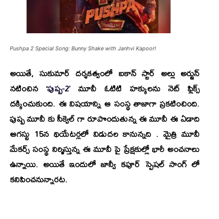
Pushpa 2 Special Song: Bunny Shake with Janhvi Kapoor!
అయితే,
సుకుమార్
దర్శకత్వంలో ఐకాన్ స్టార్ అల్లు అర్జున్
నటించిన
‘
పుష్ప-2’
మూవీ ఓటిటి హక్కులను నెట్ ఫ్లిక్స్
దక్కించుకుంది. ఈ విషయాన్ని ఆ సంస్థ తాజాగా ప్రకటించింది.
పుష్ప మూవీ కు సీక్వెల్ గా రూపొందుతున్న ఈ మూవీ ఈ ఏడాది
ఆగస్టు 15న థియేటర్లలో విడుదల కానున్నది . మైత్రి మూవీ
మేకర్స్ సంస్థ నిర్మిస్తున్న ఈ మూవీ పై ప్రేక్షకుల్లో భారీ అంచనాలు
ఉన్నాయి. అయితే ఇందులో
జాన్వీ కపూర్
స్పెషల్ సాంగ్ లో
కనిపించనున్నారట.