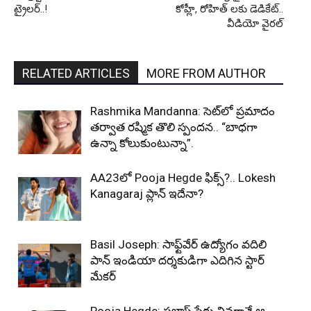
ట్రైలర్..!
కోహ్లీ, రోహిత్ లకు డెడికేట్..
వీడియో వైరల్
RELATED ARTICLES
MORE FROM AUTHOR
Rashmika Mandanna: సెట్‌లో ప్రమాదం
తర్వాత రష్మిక తొలి స్పందన.. “బాధగా
ఉన్నా కోలుకుంటున్నా”.
AA23లో Pooja Hegde ఫిక్స్?.. Lokesh
Kanagaraj ప్లాన్ ఇదేనా?
Basil Joseph: సాఫ్ట్‌వేర్ ఉద్యోగం వదిలి
పాన్ ఇండియా దర్శకుడిగా ఎదిగిన స్టార్
మేకర్