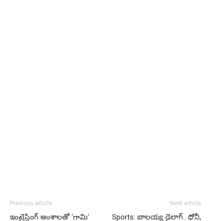
Previous article
Next article
ఇంట్రెస్టింగ్ అంశాలతో ‘గామి’
Sports: బాలయ్య డైలాగ్.. ధోనీ,