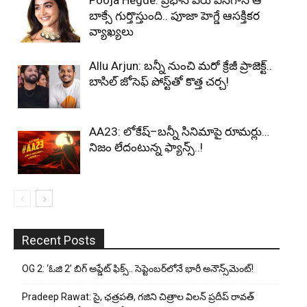
Pooja Hegde: ప్రభాస్ పేరు వినగానే ఆ
బాక్సే గుర్తొస్తుంది.. పూజా హెగ్డే ఆసక్తికర
వ్యాఖ్యలు
Allu Arjun: బన్నీ నుంచి మరో క్రేజీ ప్రాజెక్ట్..
బాసిల్ జోసెఫ్ పోస్ట్‌తో కొత్త చర్చ!
AA23: లోకేష్–బన్నీ సినిమాపై రూమర్లు…
నిజం లేదంటున్న ఫ్యాన్స్..!
Recent Posts
OG 2: ‘ఓజి 2’ బిగ్ అప్డేట్ ఫిక్స్.. సెప్టెంబర్‌లోనే భారీ అనౌన్స్‌మెంట్!
Pradeep Rawat: సై, ఛత్రపతి, గజిని చిత్రాల విలన్ ప్రదీప్ రావత్