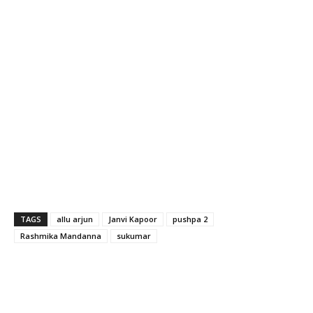
TAGS
allu arjun
Janvi Kapoor
pushpa 2
Rashmika Mandanna
sukumar