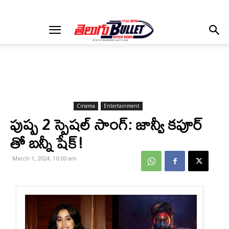
Cinema
Entertainment
పుష్ప 2 స్పెషల్ సాంగ్: జాన్వీ కపూర్
తో బన్నీ షేక్!
March 1, 2024, 10:00 am