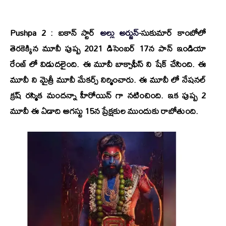
Pushpa 2 : ఐకాన్ స్టార్
అల్లు అర్జున్
-సుకుమార్
కాంబోలో
తెరకెక్కిన మూవీ పుష్ప 2021 డిసెంబర్ 17న పాన్ ఇండియా
రేంజ్ లో విడుదలైంది. ఈ మూవీ బాక్సాఫీస్ ని షేక్ చేసింది. ఈ
మూవీ ని
మైత్రీ మూవీ మేకర్స్
నిర్మించారు. ఈ మూవీ లో నేషనల్
క్రష్
రస్మిక మందన్నా
హీరోయిన్ గా నటించింది. ఇక పుష్ప 2
మూవీ ఈ ఏడాది ఆగస్టు 15న ప్రేక్షకుల ముందుకు రాబోతుంది.