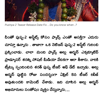
Pushpa 2 Teaser Release Date Fix .. Do you know when ..?
దీంతో పుష్ప-2 అప్డేట్స్ కోసం ఫ్యాన్స్ ఎంతో ఆసక్తిగా ఎదురు
చూస్తూ ఉన్నారు . తాజాగా ఒక నెటిజన్ పుష్ప-2 అప్డేట్ గురించి
ప్రశ్నించాడు. చాలా మంది ఫ్యాన్స్ అల్లు అర్జున్ ఎక్సక్యూటివ్
ప్రొడ్యూసర్ శరత్ని సోషల్ మీడియా వేదికగా ఆరా తీశారు. వారికి
ట్వీట్కు స్పందించిన
శరత్ పుష్ప
టీజర్ అఫ్ డేట్ ఇచ్చాడు. అల్లు
అర్జున్ పుట్టిన రోజు సందర్భంగా ఏప్రిల్ 8న టీజర్ రిలీజ్
అవుతుందని కామెంట్ చేశాడు. ఇది చూసిన అల్లు అర్జున్
అభిమానులు సంతోషం వ్యక్తం చేస్తున్నారు…