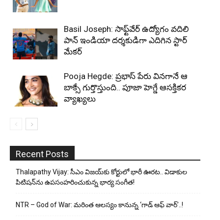
Basil Joseph: సాఫ్ట్‌వేర్ ఉద్యోగం వదిలి
పాన్ ఇండియా దర్శకుడిగా ఎదిగిన స్టార్
మేకర్
Pooja Hegde: ప్రభాస్ పేరు వినగానే ఆ
బాక్సే గుర్తొస్తుంది.. పూజా హెగ్డే ఆసక్తికర
వ్యాఖ్యలు
Recent Posts
Thalapathy Vijay: సీఎం విజయ్‌కు కోర్టులో భారీ ఊరట.. విడాకుల
పిటిషన్‌ను ఉపసంహరించుకున్న భార్య సంగీత!
NTR – God of War: మరింత ఆలస్యం కానున్న ‘గాడ్ ఆఫ్ వార్’..!