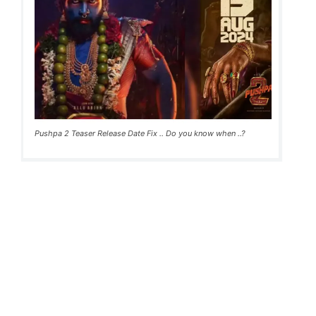
Pushpa 2 Teaser Release Date Fix .. Do you know when ..?