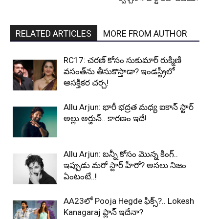
RELATED ARTICLES
MORE FROM AUTHOR
RC17: చరణ్ కోసం సుకుమార్ రుక్మిణి
వసంత్‌ను తీసుకొస్తాడా? ఇండస్ట్రీలో
ఆసక్తికర చర్చ!
Allu Arjun: భారీ భద్రత మధ్య ఐకాన్ స్టార్
అల్లు అర్జున్.. కారణం ఇదే!
Allu Arjun: బన్నీ కోసం మొన్న కింగ్..
ఇప్పుడు మరో స్టార్ హీరో? అసలు నిజం
ఏంటంటే..!
AA23లో Pooja Hegde ఫిక్స్?.. Lokesh
Kanagaraj ప్లాన్ ఇదేనా?