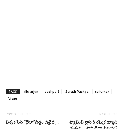
TAGS
allu arjun
pushpa 2
Sarath Pushpa
sukumar
Vizag
Previous article
Next article
విశ్వక్ సేన్ “లైలా”చిత్రం డీటైల్స్ ..!
ఫ్యామిలీ స్టార్ కి రష్మిక క్యూట్
క్వశ్చన్ … పార్టీ లేదా విజయ్?