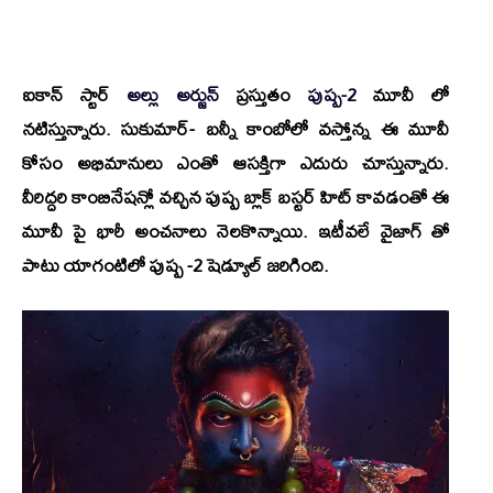
ఐకాన్ స్టార్
అల్లు అర్జున్
ప్రస్తుతం
పుష్ప-2
మూవీ లో
నటిస్తున్నారు.
సుకుమార్- బన్నీ
కాంబోలో వస్తోన్న ఈ మూవీ
కోసం అభిమానులు ఎంతో ఆసక్తిగా ఎదురు చూస్తున్నారు.
వీరిద్దరి కాంబినేషన్లో వచ్చిన పుష్ప బ్లాక్ బస్టర్ హిట్ కావడంతో ఈ
మూవీ పై భారీ అంచనాలు నెలకొన్నాయి. ఇటీవలే
వైజాగ్
తో
పాటు యాగంటిలో పుష్ప -2 షెడ్యూల్ జరిగింది.