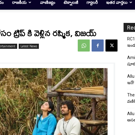
దం
రాజకీయ
వాణిజ్యం
టెక్నాలజీ
గ్యాలరీ
ఇతర వార్తలు
Re
ోసం ట్రిప్ కి వెళ్లిన రష్మిక, విజయ్
RC17
ఇండస్
ertainment
Latest News
Ami
షూటి
Allu
ఇదే!
The 
వణిక
Allu
అసల