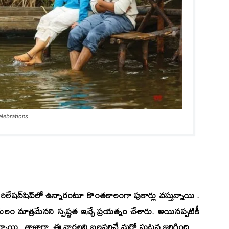
elebrations
రిలేషన్‌షిప్‌లో ఉన్నారంటూ కొంతకాలంగా పుకార్లు వస్తున్నాయి .
తులం మాత్రమేనని స్పష్టత ఇచ్చే ప్రయత్నం చేశారు. అయినప్పటికీ
ఉన్నాయి . తాజాగా, ఈ వార్తలని బలపరిచే మరో ఘటన జరిగింది .