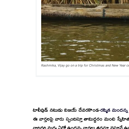
Rashmika, Vijay go on a trip for Christmas and New Year c
టాలీవుడ్ నటుడు విజయ్ దేవరకొండ-
రష్మిక మందన్న
ఈ వార్తలపై వారు స్పందిస్తూ తామిద్దరం మంచి స్నేహి
వారిద్దరి మధ్య ఏదో ఉందన్న వార్తలు తరచూ వస్తూనే 