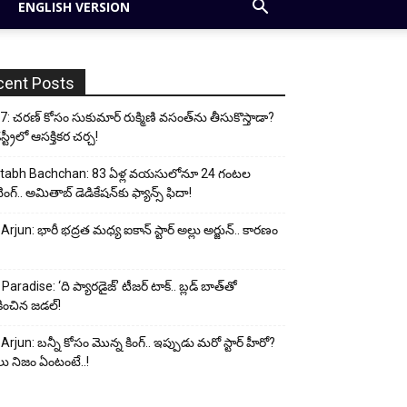
ENGLISH VERSION
cent Posts
: చరణ్ కోసం సుకుమార్ రుక్మిణి వసంత్‌ను తీసుకొస్తాడా?
ట్రీలో ఆసక్తికర చర్చ!
tabh Bachchan: 83 ఏళ్ల వయసులోనూ 24 గంటల
ంగ్.. అమితాబ్ డెడికేషన్‌కు ఫ్యాన్స్ ఫిదా!
 Arjun: భారీ భద్రత మధ్య ఐకాన్ స్టార్ అల్లు అర్జున్.. కారణం
Paradise: ‘ది ప్యారడైజ్’ టీజర్ టాక్.. బ్లడ్ బాత్‌తో
ించిన జడల్!
 Arjun: బన్నీ కోసం మొన్న కింగ్.. ఇప్పుడు మరో స్టార్ హీరో?
ు నిజం ఏంటంటే..!