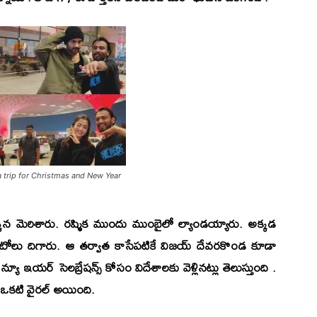
a trip for Christmas and New Year
ున మెరిశారు. రష్మిక ముందు ముంబైలో ల్యాండయ్యారు. అక్కడ
 ఫొటోలు దిగారు. ఆ తర్వాత కాసేపటికే విజయ్ దేవరకొండ కూడా
యూ ఇయర్ సెలబ్రేషన్స్ కోసం విదేశాలకు వెళ్లినట్లు తెలుస్తుంది .
 ఒకటి వైరల్ అయింది.