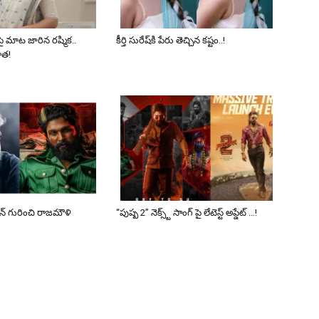
పై మాట జారిన రష్మిక..
కీర్తి సురేష్‌కి పేరు తెచ్చిన కష్టం..!
మోత!
షన్ గురించి రాజమౌళి
“పుష్ప 2” నెక్స్ట్ సాంగ్ పై లేటెస్ట్ అప్డేట్ …!