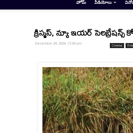
హోమ్
వీడియోలు
వినో
క్రిస్మస్, న్యూ ఇయర్ సెలబ్రేషన్స్ క
December 24, 2024, 12:00 pm
Cinema
Ent