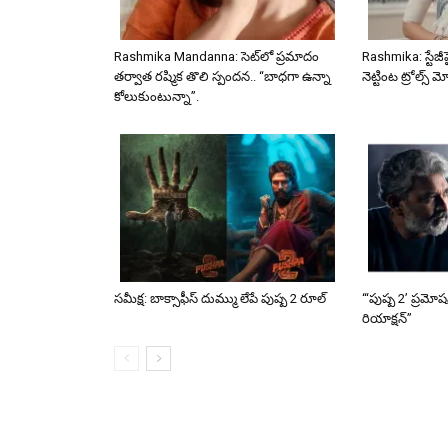
Rashmika Mandanna: సెట్‌లో ప్రమాదం
Rashmika: స్టేజీ
తర్వాత రష్మిక తొలి స్పందన.. “బాధగా ఉన్నా
నెట్టింట ట్రోల్స్ 
కోలుకుంటున్నా”.
సమీక్ష: బాక్సాఫీస్ దుమ్ము లేపే పుష్ప 2 రూల్
“‘పుష్ప 2’ ప్రమో
రియాక్షన్”