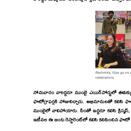
Rashmika, Vijay go on 
celebrations
సోమవారం వారిద్దరూ ముంబై ఎయిర్‌పోర్టులో తళుక్క
ఫొటోగ్రాఫర్లకి పోజులిచ్చారు. అభిమానులతో కలిసి
ముంబైలో వాలిపోయారు. దీంతో ఇద్దరూ కలిసి క్రిస్మస్, న్
ఇటీవల ఈ జంట రెస్టారెంట్‌లో కలిసి కనిపించిన ఫొటో