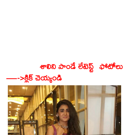
శాలిని పాండే లేటెస్ట్ ఫోటోలు
—->క్లిక్ చెయ్యండి