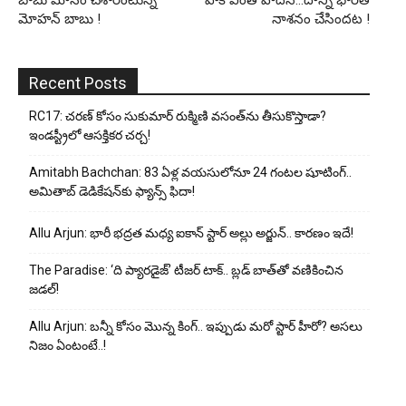
మోహన్ బాబు !
నాశనం చేసిందట !
Recent Posts
RC17: చరణ్ కోసం సుకుమార్ రుక్మిణి వసంత్‌ను తీసుకొస్తాడా?
ఇండస్ట్రీలో ఆసక్తికర చర్చ!
Amitabh Bachchan: 83 ఏళ్ల వయసులోనూ 24 గంటల షూటింగ్..
అమితాబ్ డెడికేషన్‌కు ఫ్యాన్స్ ఫిదా!
Allu Arjun: భారీ భద్రత మధ్య ఐకాన్ స్టార్ అల్లు అర్జున్.. కారణం ఇదే!
The Paradise: ‘ది ప్యారడైజ్’ టీజర్ టాక్.. బ్లడ్ బాత్‌తో వణికించిన
జడల్!
Allu Arjun: బన్నీ కోసం మొన్న కింగ్.. ఇప్పుడు మరో స్టార్ హీరో? అసలు
నిజం ఏంటంటే..!