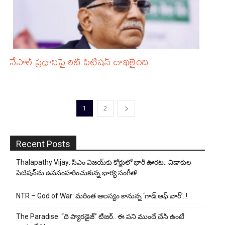
నేపాల్ ప్రధానిపై రిట్ పిటిషన్ దాఖలైంది
1
2
Recent Posts
Thalapathy Vijay: సీఎం విజయ్‌కు కోర్టులో భారీ ఊరట.. విడాకుల
పిటిషన్‌ను ఉపసంహరించుకున్న భార్య సంగీత!
NTR – God of War: మరింత ఆలస్యం కానున్న ‘గాడ్ ఆఫ్ వార్’..!
The Paradise: “ది ప్యారడైజ్” టీజర్.. ఈ పని ముందే చేసి ఉంటే