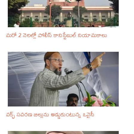
మరో 2 నెలల్లో పోలీస్‌ కానిస్టేబుల్‌ నియామకాలు
వక్ఫ్‌ సవరణ బిల్లును అడ్డుకుంటున్న ఒవైసీ