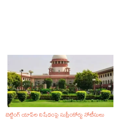
బెట్టింగ్ యాప్‌ల నిషేధంపై సుప్రీంకోర్టు నోటీసులు