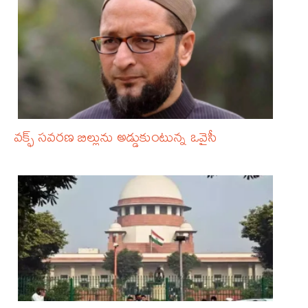
వక్ఫ్‌ సవరణ బిల్లును అడ్డుకుంటున్న ఒవైసీ