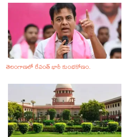
తెలంగాణలో రేవంత్ భారీ కుంభకోణం.