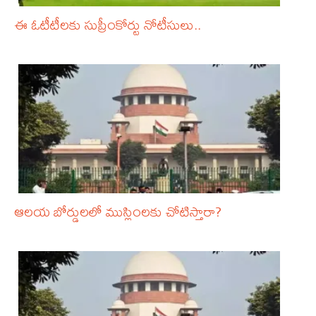
ఈ ఓటీటీలకు సుప్రీంకోర్టు నోటీసులు..
ఆలయ బోర్డులలో ముస్లింలకు చోటిస్తారా?