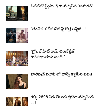
ఓటీటీలో స్ట్రీమింగ్ కు వచ్చేసిన “అమరన్”
“తండేల్: రిలీజ్ డేట్ పై కొత్త అప్డేట్ …!
“గ్లోబల్ హిట్ రామ్ చరణ్ క్రేజ్
కొనసాగుతూనే ఉంది!”
హాలీవుడ్ మూవీ లో ఛాన్స్ కొట్టేసిన టబు!
కల్కి 2898 ఏడీ తెలుగు ప్రోమో వచ్చేసింది
…. !