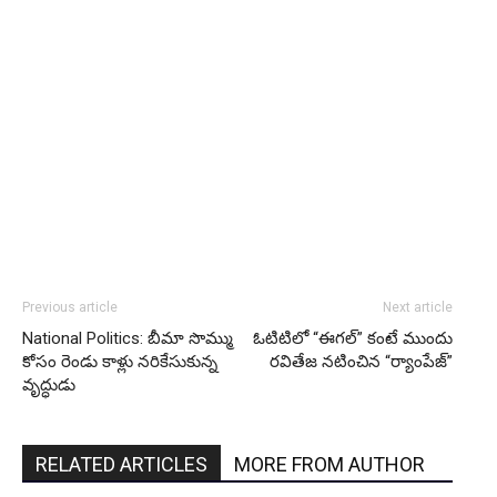
Previous article
Next article
National Politics: బీమా సొమ్ము
ఓటిటిలో “ఈగల్” కంటే ముందు
కోసం రెండు కాళ్లు నరికేసుకున్న
రవితేజ నటించిన “ర్యాంపేజ్”
వృద్ధుడు
RELATED ARTICLES
MORE FROM AUTHOR