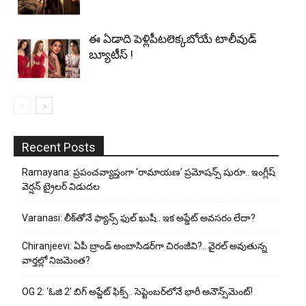
ఈ ఏడాది పెళ్లిపీటలెక్కబోయే టాలీవుడ్
బ్యూటీస్ !
Recent Posts
Ramayana: ప్రపంచవ్యాప్తంగా ‘రామాయణ’ ప్రమోషన్స్ షురూ.. ఇంగ్లీష్
వెర్షన్ ట్రైలర్ విడుదల
Varanasi: లీక్‌తోనే ఫ్యాన్స్ ఫుల్ ఖుషీ.. ఇక అప్డేట్ అవసరం లేదా?
Chiranjeevi: ఏపీ బ్రాండ్ అంబాసిడర్‌గా చిరంజీవి?.. వైరల్ అవుతున్న
వార్తల్లో నిజమెంత?
OG 2: ‘ఓజి 2’ బిగ్ అప్డేట్ ఫిక్స్.. సెప్టెంబర్‌లోనే భారీ అనౌన్స్‌మెంట్!