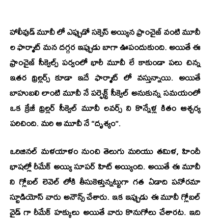
హాలీవుడ్ మూవీ లో ఎప్పుడో సక్సెస్ అయ్యిన ఫ్రాంచైజ్ వంటి మూవీ
ల ఫార్మాట్ మన దగ్గర ఇప్పుడు బాగా ఊపందుకుంది. అయితే ఈ
ఫ్రాంచైజ్ సీక్వెల్స్ పర్వంలో భారీ మూవీ లే కాకుండా పలు చిన్న
ఇతర థ్రిల్లర్స్ కూడా ఇదే ఫార్మాట్ లో వస్తున్నాయి. అయితే
బాహుబలి
లాంటి మూవీ నే పర్ఫెక్ట్ సీక్వెల్ అనుకున్న సమయంలో
ఒక క్రేజీ థ్రిల్లర్ సీక్వెల్ మూవీ లవర్స్ ని కొన్నేళ్ల కితం ఆశ్చర్య
పరిచింది. మరి ఆ మూవీ నే
“దృశ్యం”
.
ఒరిజినల్ మళయాళం నుంచి తెలుగు మరియు తమిళ, హిందీ
భాషల్లో రీమేక్ అయ్యి సూపర్ హిట్ అయ్యింది. అయితే ఈ మూవీ
ని గ్లోబల్ లెవెల్ లోకి తీసుకెళ్తున్నట్టుగా గత ఏడాది పనోరమా
స్టూడియోస్ వారు అనౌన్స్ చేశారు. ఇక ఇప్పుడు ఈ మూవీ గ్లోబల్
వైడ్ గా రీమేక్ హక్కులు అయితే వారు కొనుగోలు చేశారట. ఇది