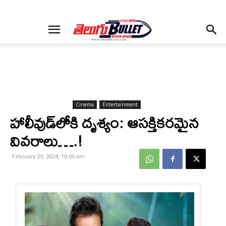
Cinema
Entertainment
హాలీవుడ్‌లోకి దృశ్యం: ఆసక్తికరమైన
వివరాలు….!
February 29, 2024, 10:00 am