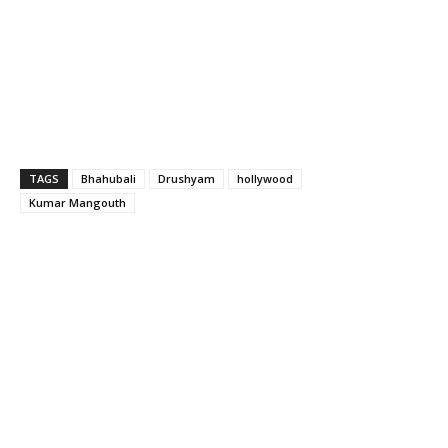
TAGS
Bhahubali
Drushyam
hollywood
Kumar Mangouth