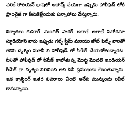
వరకే కొరియన్ భాషలో అనౌన్స్ చేయగా ఇప్పుడు హాలీవుడ్ లోకి
ఫ్రాంచైజ్ గా తీసుకెళ్లేందుకు సన్నాహాలు చేస్తున్నారు.
నిర్మాతలు
కుమార్ మంగత్
పాఠక్ అలాగే అలాగే పనోరమా
స్టూడియోస్ వారు ఇప్పుడు గల్ఫ్ స్ట్రీమ్ మరియు జోట్ ఫిల్మ్స్ వారితో
కలిపి దృశ్యం మూవీ ని
హాలీవుడ్
లో రీమేక్ చేయబోతున్నారట.
దీనితో హాలీవుడ్ లో రీమేక్ కాబోతున్న మొట్ట మొదటి ఇండియన్
రీమేక్ గా దృశ్యం నిలిచింది అని సినీ ప్రముఖులు చెబుతున్నారు.
ఇక క్యాస్టింగ్ ఇతర వివరాలు ఏంటి అనేవి మున్ముందు రివీల్
కానున్నాయి.