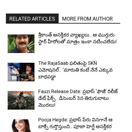
RELATED ARTICLES
MORE FROM AUTHOR
శ్రీకాంత్ ఆసక్తికర వ్యాఖ్యలు.. ఆ ముగ్గురు
స్టార్ హీరోలతో మాత్రం ఇంకా నటించలేదు!
The RajaSaab ఫలితంపై SKN
ఎమోషనల్.. ‘మారుతి కంటే నేనే ఎక్కువ
బాధపడ్డా
Fauzi Release Date: ప్రభాస్ ‘ఫౌజీ’ రిలీజ్
డేట్ ఫిక్స్.. డిసెంబర్ 3న తిరుగుబాటు
మొదలు!
Pooja Hegde: ప్రభాస్ పేరు వినగానే ఆ
బాక్సే గుర్తొస్తుంది.. పూజా హెగ్డే ఆసక్తికర