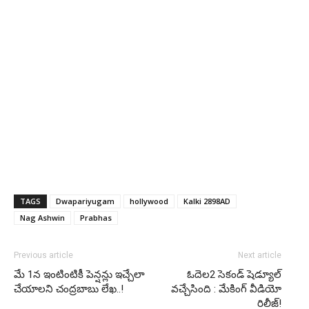
TAGS
Dwapariyugam
hollywood
Kalki 2898AD
Nag Ashwin
Prabhas
Previous article
Next article
మే 1న ఇంటింటికీ పెన్షన్లు ఇచ్చేలా
ఓదెల2 సెకండ్ షెడ్యూల్
చేయాలని చంద్రబాబు లేఖ..!
వచ్చేసింది : మేకింగ్ వీడియో
రిలీజ్!