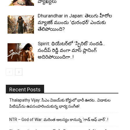
వ్యాఖ్యలు
Dhurandhar in Japan: తెలుగు హీరోల
మ్యాజిక్ ముందు ‘ధురంధర్’ ఎందుకు
తేలిపోయింది?
Spirit: థియేటర్‌లో ‘స్పిరిట్’ సందడి..
సందీప్ రెడ్డి వంగా మాస్ ప్లానింగ్
అదిరిపోయిందిగా..!
Recent Posts
Thalapathy Vijay: సీఎం విజయ్‌కు కోర్టులో భారీ ఊరట.. విడాకుల
పిటిషన్‌ను ఉపసంహరించుకున్న భార్య సంగీత!
NTR – God of War: మరింత ఆలస్యం కానున్న ‘గాడ్ ఆఫ్ వార్’..!