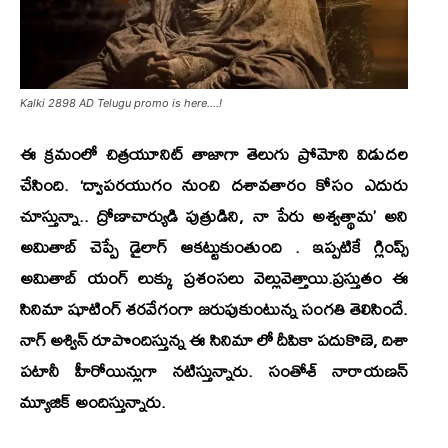
Kalki 2898 AD Telugu promo is here….!
ఈ క్రమంలో చిత్రయూనిట్ తాజాగా తెలుగు ప్రోమోని విడుదల
చేసింది.
‘ద్వాపరయుగం
నుంచి దశావతారం కోసం ఎదురు
చూస్తున్నా..
ద్రోణాచార్యుడి పుత్రుడిని, నా పేరు అశ్వత్థామ
’ అని
అమితాబ్ చెప్పే డైలాగ్ ఆకట్టుకుంతుంది . ఇప్పటికే గ్లింప్స్
అమితాబ్ యంగ్ లుక్కు ప్రశంసలు వెల్లువెత్తాయి.ప్ర‌స్తుతం ఈ
సినిమా షూటింగ్ శ‌ర‌వేగంగా జ‌రుపుకుంటున్న సంగతి తెలిసిందే.
నాగ్ అశ్విన్ రూపొందిస్తున్న ఈ సినిమా లో దీపికా పదుకొణె, దిశా
పటానీ హీరోయిన్లుగా నటిస్తున్నారు. సంతోశ్ నారాయణన్
మ్యూజిక్ అందిస్తున్నారు.