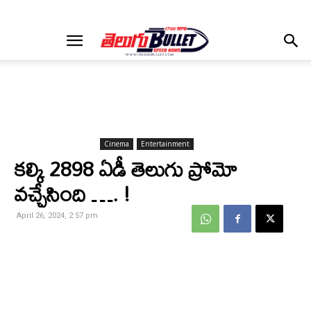
Cinema
Entertainment
కల్కి 2898 ఏడీ తెలుగు ప్రోమో
వచ్చేసింది …. !
April 26, 2024, 2:57 pm