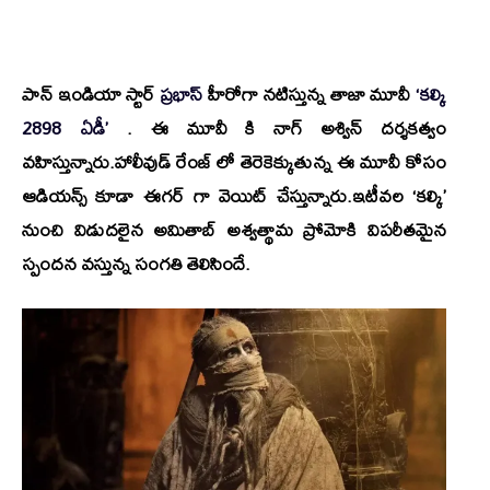
పాన్ ఇండియా స్టార్
ప్రభాస్
హీరోగా నటిస్తున్న తాజా మూవీ
‘కల్కి
2898 ఏడీ’
. ఈ మూవీ కి
నాగ్ అశ్విన్
దర్శకత్వం
వహిస్తున్నారు.హాలీవుడ్ రేంజ్ లో తెరెకెక్కుతున్న ఈ మూవీ కోసం
ఆడియన్స్ కూడా ఈగర్ గా వెయిట్ చేస్తున్నారు.ఇటీవల ‘కల్కి’
నుంచి విడుదలైన
అమితాబ్ అశ్వత్థామ ప్రోమో
కి విపరీతమైన
స్పందన వస్తున్న సంగతి తెలిసిందే.