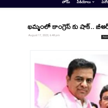
హోమ్
వీడియోలు
వినో
ఖమ్మంలో కాంగ్రెస్ కు షాక్.. బీఆర
August 17, 2023, 6:48 pm
Polit