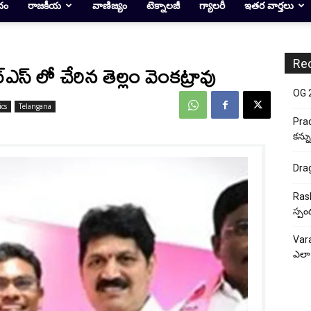
దం
రాజకీయ
వాణిజ్యం
టెక్నాలజీ
గ్యాలరీ
ఇతర వార్తలు
Re
్ఎస్ లో చేరిన తెల్లం వెంకట్రావు
OG 2:
ics
Telangana
Prad
కన్న
Drag
Rash
స్పం
Vara
ఎలా