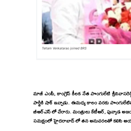
Tellam Venkatarao joined BRS
మాజీ ఎంపీ, కాంగ్రెస్ కీలక నేత పొంగులేటి శ్రీనివాసరె
పార్టీకి షాక్ ఇచ్చాడు. ఈమధ్య కాలం వరకు పొంగులేటితో
బీఆర్ఎస్ లో చేరారు. మంత్రులు కేటీఆర్, పువ్వాడ అజయ్ కు
సమక్షంలో హైదరాబాద్ లో తన అనుచరలతో కలిసి ఆయన 