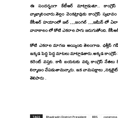
ఈ సందర్భంగా కేటీఆర్ మాట్లాడుతూ.. కాంగ్రెస్ 
వ్యాఖ్యానించారు.తెల్లం వెంకట్రావుకు కాంగ్రెస్ స
కేసీఅర్ హయాంలో జల్ …జంగల్ …జమీన్ లో ఏలాంటి
వానాకాలం లో కోటి ఎకరాల సాగు జరుగుతోంది. కేస
కోటి ఎకరాల మాగణ అయ్యింది తెలంగాణ. ఛత్తీస్ గడ్
ఇక్కడ పెద్ద పెద్ద మాటలు మాట్లాడతారు.అక్కడ కాంగ్ర
కరెంట్ వస్తది. కానీ బయటకు వచ్చి కాంగ్రెస్ నేతలు కే
నిర్మాణం చేపడుతామన్నారు. ఇక వామపక్షాలు ,నక్సలైట్
తెలిపారు .
TAGS
Bhadradri District President
BRS
congress