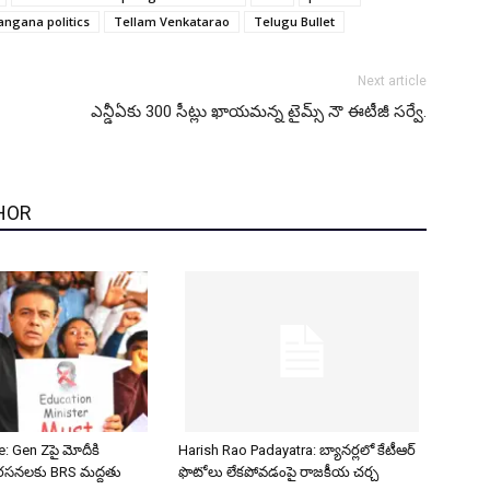
angana politics
Tellam Venkatarao
Telugu Bullet
Next article
ఎన్డీఏకు 300 సీట్లు ఖాయమన్న టైమ్స్ నౌ ఈటీజీ సర్వే.
HOR
: Gen Zపై మోదీకి
Harish Rao Padayatra: బ్యానర్లలో కేటీఆర్
 నిరసనలకు BRS మద్దతు
ఫొటోలు లేకపోవడంపై రాజకీయ చర్చ