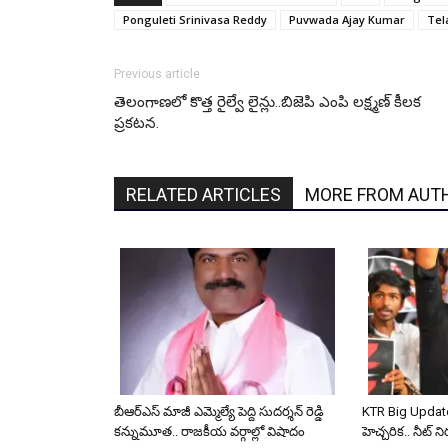
Ponguleti Srinivasa Reddy
Puvwada Ajay Kumar
Tel
Previous article
తెలంగాణలో కొత్త రైల్వే లైన్లు..బిజెపి ఎంపి లక్ష్మణ్ కీలక
ప్రకటన.
RELATED ARTICLES
MORE FROM AUT
బీఆర్ఎస్ మాజీ ఎమ్మెల్యే పెద్ది సుదర్శన్ రెడ్డి
KTR Big Update
కన్నుమూత.. రాజకీయ వర్గాల్లో విషాదం
హెచ్చరిక.. నీట్