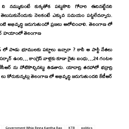
ని నమ్ముకుంటే కుక్కతోక పట్టుకొని గోదారి ఈదినట్టేనని
్వభావం తెలుసుకునేందుకు నెలకంటే ఎక్కువ సమయం పట్టలేదన్నారు.
 అభివృద్ధి జరుగుతుందో ప్రజలు ఆలోచించాలి. తెలంగాణ లో
ీఅర్ హయాంలో తెలంగాణ
 లో పొడు భూములకు పట్టాలు ఇచ్చారా ? కానీ ఆ పార్టీ నేతలు
ెస్ సర్కార్ ఉంది… కాంగ్రెస్ వాళ్లకు కూడా రైతు బంధు…24 గంటల
సీఆర్ ను నోటికొచ్చినట్టు తిడతారు. యాదాద్రి తరహాలో భద్రాద్రి
 లు కోరుకున్నట్లు తెలంగాణ లో అభివృద్ధి జరుగుతుందని కేటీఆర్
Government Whip Rega Kantha Rao
KTR
politics