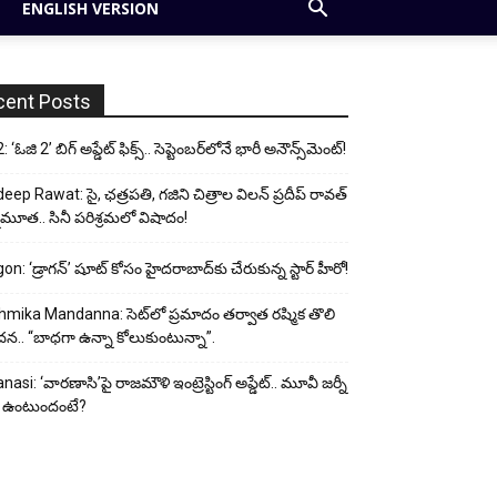
ENGLISH VERSION
cent Posts
 ‘ఓజి 2’ బిగ్ అప్డేట్ ఫిక్స్.. సెప్టెంబర్‌లోనే భారీ అనౌన్స్‌మెంట్!
eep Rawat: సై, ఛత్రపతి, గజిని చిత్రాల విలన్ ప్రదీప్ రావత్
ుమూత.. సినీ పరిశ్రమలో విషాదం!
on: ‘డ్రాగన్’ షూట్ కోసం హైదరాబాద్‌కు చేరుకున్న స్టార్ హీరో!
mika Mandanna: సెట్‌లో ప్రమాదం తర్వాత రష్మిక తొలి
దన.. “బాధగా ఉన్నా కోలుకుంటున్నా”.
nasi: ‘వారణాసి’పై రాజమౌళి ఇంట్రెస్టింగ్ అప్డేట్.. మూవీ జర్నీ
 ఉంటుందంటే?