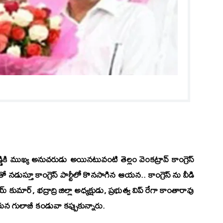
డ్డికి ముఖ్య అనుచరుడు అయినటువంటి తెల్లం వెంకట్రావ్ కాంగ్రెస్
 నడుస్తూ కాంగ్రెస్ పార్టీలో కొనసాగిన ఆయన.. కాంగ్రెస్ ను వీడి
మార్, భద్రాద్రి జిల్లా అధ్యక్షుడు, ప్రభుత్వ విప్ రేగా కాంతారావు
గులాబీ కండువా కప్పుకున్నారు.