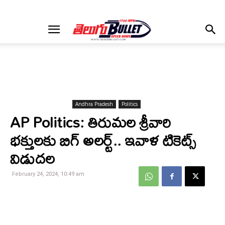
Andhra Pradesh
Politics
AP Politics: తిరుమల శ్రీవారి
భక్తులకు బిగ్ అలర్ట్.. ఇవాళ టికెట్స్
విడుదల
February 24, 2024, 10:49 am