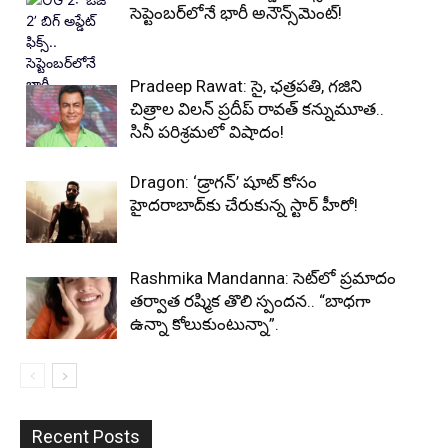
సెప్టెంబర్‌లోనే భారీ అనౌన్స్‌మెంట్!
Pradeep Rawat: సై, ఛత్రపతి, గజిని
చిత్రాల విలన్ ప్రదీప్ రావత్ కన్నుమూత..
సినీ పరిశ్రమలో విషాదం!
Dragon: ‘డ్రాగన్’ షూట్ కోసం
హైదరాబాద్‌కు చేరుకున్న స్టార్ హీరో!
Rashmika Mandanna: సెట్‌లో ప్రమాదం
తర్వాత రష్మిక తొలి స్పందన.. “బాధగా
ఉన్నా కోలుకుంటున్నా”.
Recent Posts