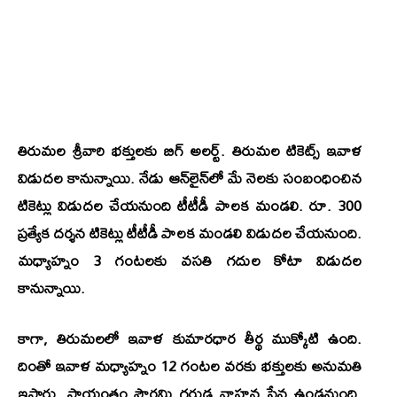
తిరుమల శ్రీవారి భక్తులకు బిగ్ అలర్ట్. తిరుమల టికెట్స్ ఇవాళ
విడుదల కానున్నాయి. నేడు ఆన్‌లైన్‌లో మే నెలకు సంబంధించిన
టికెట్లు విడుదల చేయనుంది టీటీడీ పాలక మండలి. రూ. 300
ప్రత్యేక దర్శన టికెట్లు టీటీడీ పాలక మండలి విడుదల చేయనుంది.
మధ్యాహ్నం 3 గంటలకు వసతి గదుల కోటా విడుదల
కానున్నాయి.
కాగా, తిరుమలలో ఇవాళ కుమారధార తీర్థ ముక్కోటి ఉంది.
దింతో ఇవాళ మధ్యాహ్నం 12 గంటల వరకు భక్తులకు అనుమతి
ఇస్తారు. సాయంత్రం పౌర్ణమి గరుడ వాహన సేవ ఉండనుంది.