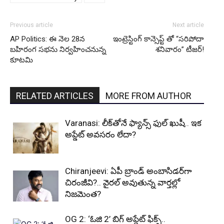
Previous article
Next article
AP Politics: ఈ నెల 28న
ఇంట్రెస్టింగ్ కాన్సెప్ట్ తో “సరిపోదా
బహిరంగ సభను నిర్వహించనున్న
శనివారం” టీజర్!
కూటమి
RELATED ARTICLES
MORE FROM AUTHOR
Varanasi: లీక్‌తోనే ఫ్యాన్స్ ఫుల్ ఖుషీ.. ఇక
అప్డేట్ అవసరం లేదా?
Chiranjeevi: ఏపీ బ్రాండ్ అంబాసిడర్‌గా
చిరంజీవి?.. వైరల్ అవుతున్న వార్తల్లో
నిజమెంత?
OG 2: ‘ఓజి 2’ బిగ్ అప్డేట్ ఫిక్స్..