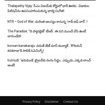
Thalapathy Vijay: సీఎం విజయ్‌కు కోర్టులో భారీ ఊరట.. విడాకుల
పిటిషన్‌ను ఉపసంహరించుకున్న భార్య సంగీత!
NTR – God of War: మరింత ఆలస్యం కానున్న ‘గాడ్ ఆఫ్ వార్’..!
The Paradise: “ది ప్యారడైజ్” టీజర్.. ఈ పని ముందే చేసి ఉంటే
బాగుండేది!
korean kanakaraju: వరుణ్ తేజ్ మాస్ కంబ్యాక్.. ‘కొరియన్
కనకరాజు’కి సాలిడ్ ఓపెనింగ్స్!
Irumudi: ‘ఇరుముడి’ ట్రైలర్‌కు రంగం సిద్ధం.. ఎప్పుడు, ఎక్కడ లాంచ్
అంటే!
Privacy Policy
Disclaimer
Contact Us