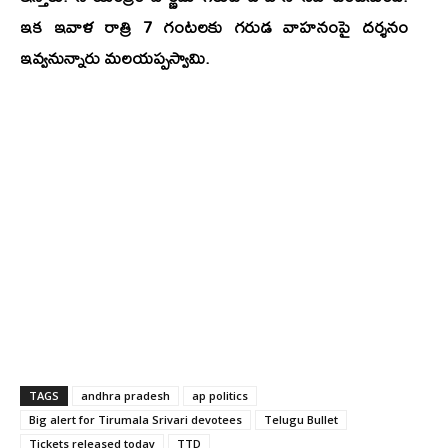
ఇక ఇవాళ రాత్రి 7 గంటలకు గరుడ వాహనంపై దర్శనం
ఇవ్వనున్నారు మలయప్పస్వామి.
TAGS
andhra pradesh
ap politics
Big alert for Tirumala Srivari devotees
Telugu Bullet
Tickets released today
TTD