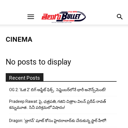
CINEMA
No posts to display
Recent Posts
OG 2: ‘ఓజి 2’ బిగ్ అప్డేట్ ఫిక్స్.. సెప్టెంబర్‌లోనే భారీ అనౌన్స్‌మెంట్!
Pradeep Rawat: సై, ఛత్రపతి, గజిని చిత్రాల విలన్ ప్రదీప్ రావత్
కన్నుమూత.. సినీ పరిశ్రమలో విషాదం!
Dragon: ‘డ్రాగన్’ షూట్ కోసం హైదరాబాద్‌కు చేరుకున్న స్టార్ హీరో!