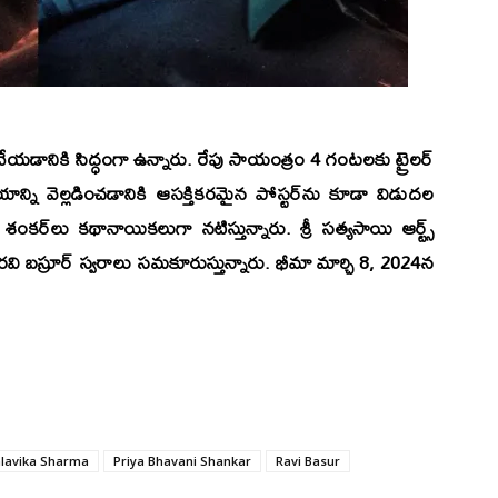
ేయడానికి సిద్ధంగా ఉన్నారు. రేపు సాయంత్రం 4 గంటలకు ట్రైలర్
్ని వెల్లడించడానికి ఆసక్తికరమైన పోస్టర్‌ను కూడా విడుదల
 శంకర్‌
లు కథానాయికలుగా నటిస్తున్నారు.
శ్రీ సత్యసాయి ఆర్ట్స్
రవి బస్రూర్
స్వరాలు సమకూరుస్తున్నారు. భీమా మార్చి 8, 2024న
lavika Sharma
Priya Bhavani Shankar
Ravi Basur