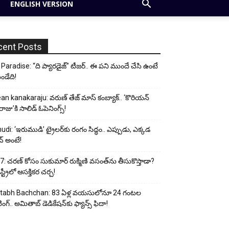
ENGLISH VERSION
cent Posts
Paradise: “ది ప్యారడైజ్” టీజర్.. ఈ పని ముందే చేసి ఉంటే
ండేది!
an kanakaraju: వరుణ్ తేజ్ మాస్ కంబ్యాక్.. ‘కొరియన్
ాజు’కి సాలిడ్ ఓపెనింగ్స్!
udi: ‘ఇరుముడి’ ట్రైలర్‌కు రంగం సిద్ధం.. ఎప్పుడు, ఎక్కడ
్ అంటే!
: చరణ్ కోసం సుకుమార్ రుక్మిణి వసంత్‌ను తీసుకొస్తాడా?
ట్రీలో ఆసక్తికర చర్చ!
tabh Bachchan: 83 ఏళ్ల వయసులోనూ 24 గంటల
ంగ్.. అమితాబ్ డెడికేషన్‌కు ఫ్యాన్స్ ఫిదా!