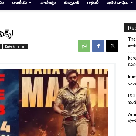
దం
రాజకీయ
వాణిజ్యం
టెక్నాలజీ
గ్యాలరీ
ఇతర వార్తలు
Re
క్స్!
The 
బాగు
Entertainment
kore
కనకర
Irum
లాంచ
RC17
ఇండస్
Ami
షూటి