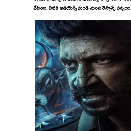
చేసింది. వీటికి ఆడియెన్స్ నుండి మంచి రెస్పాన్స్ వచ్చింది