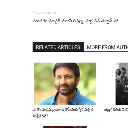
Previous article
సుందరం మాస్టర్ మూవీ రివ్యూ: హర్ష వన్ మ్యాన్ షో
RELATED ARTICLES
MORE FROM AUT
మరో యాక్షన్ డ్రామాకు గోపీచంద్ గ్రీన్ సిగ్నల్
‘జీబ్రా’ రిలీజ్ డే
ఇచ్చేశాడా?