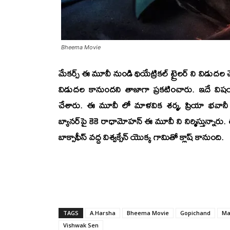
Bheema Movie
మేకర్స్ ఈ మూవీ నుండి
థియేట్రికల్ ట్రైలర్‌
ని విడుదల చ
విడుదల కానుందని తాజాగా ప్రకటించారు. ఇదే విషయాన
చేశారు. ఈ మూవీ లో
మాళవిక శర్మ, ప్రియా
భవానీ
బ్యానర్‌
పై
కెకె రాధామోహన్
ఈ మూవీ ని నిర్మిస్తున్నారు.
బాక్సాఫీస్ వద్ద
విశ్వక్సేన్
యొక్క గామితో క్లాష్ కానుంది.
TAGS
A.Harsha
Bheema Movie
Gopichand
Ma
Vishwak Sen