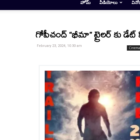
హోమ్
వీడియోలు
వినో
గోపీచంద్ “భీమా” ట్రైలర్‌ కు డేట్ ఫి
February 23, 2024, 10:30 am
Cinema