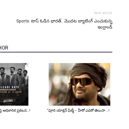
Next article
Sports: టాస్ ఓడిన భారత్.. మొదట బ్యాటింగ్ ఎంచుకున్న
ఇంగ్లాండ్
HOR
ట్‌పై అధికారిక ప్రకటన…!
“పూరి యాక్షన్ ఫిల్మ్ – హీరో ఎవరో తెలుసా …!