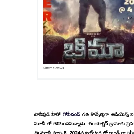
Cinema News
టాలీవుడ్
హీరో
గోపీచంద్
గత కొన్నేళ్లుగా ఆడియెన్స
మూవీ లో కనిపించనున్నాడు. ఈ యాక్షన్ డ్రామాకు ప్
ఈ మూవీ మార్చి 8, 2024న థియేటర్ల లో గ్రాండ్ గా రిలీజ్ 