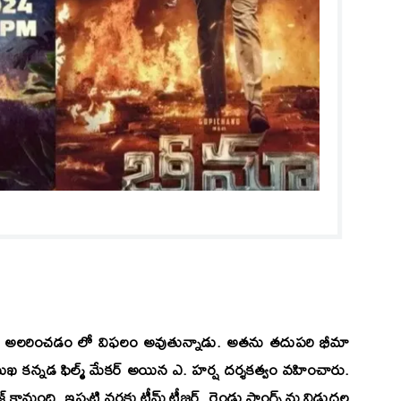
్ ని అలరించడం లో విఫలం అవుతున్నాడు. అతను తదుపరి భీమా
రముఖ కన్నడ ఫిల్మ్ మేకర్ అయిన
ఎ. హర్ష
దర్శకత్వం వహించారు.
కానుంది. ఇప్ప‌టి వ‌ర‌కు టీమ్ టీజ‌ర్, రెండు సాంగ్స్‌ ను విడుద‌ల