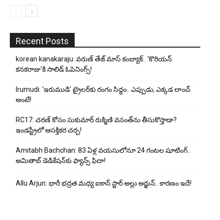
Recent Posts
korean kanakaraju: వరుణ్ తేజ్ మాస్ కంబ్యాక్.. ‘కొరియన్
కనకరాజు’కి సాలిడ్ ఓపెనింగ్స్!
Irumudi: ‘ఇరుముడి’ ట్రైలర్‌కు రంగం సిద్ధం.. ఎప్పుడు, ఎక్కడ లాంచ్
అంటే!
RC17: చరణ్ కోసం సుకుమార్ రుక్మిణి వసంత్‌ను తీసుకొస్తాడా?
ఇండస్ట్రీలో ఆసక్తికర చర్చ!
Amitabh Bachchan: 83 ఏళ్ల వయసులోనూ 24 గంటల షూటింగ్..
అమితాబ్ డెడికేషన్‌కు ఫ్యాన్స్ ఫిదా!
Allu Arjun: భారీ భద్రత మధ్య ఐకాన్ స్టార్ అల్లు అర్జున్.. కారణం ఇదే!