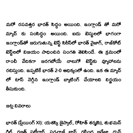
మరో రసవత్తర భారత్ సిద్ధం అయింది. ఇంగ్లాండ్ తో మరో
మ్యాచ్ కు సంసిద్ధం అయింది. ఐదు టెస్టులలో భాగంగా
ఇంగ్లాండ్‌తో జరుగుతున్న టెస్ట్ సిరీస్‌లో భారత్ వైజాగ్, రాజ్‌కోట్
టెస్ట్‌లలో విజయం సాధించిన సంగతి తెలిసిందే. ఈ క్రమంలో
రాంచీ వేదికగా జరగబోయే నాలుగో టెస్ట్‌కు వ్యూహాలను
రచిస్తుంది. ఇప్పటికే భారత్ 2-0 ఆధిక్యంలో ఉంది. ఇక ఈ మ్యాచ్
లో టాస్ నెగ్గిన ఇంగ్లాండ్ బ్యాటింగ్ చేయాలని నిర్ణయం
తీసుకుంది.
జట్ల వివరాలు
భారత్ (ప్లేయింగ్ XI): యశస్వి జైస్వాల్, రోహిత్ శర్మ(సి), శుభమన్
గిల్, రజత్ పటీదార్, సర్ఫరాజ్ ఖాన్, రవీంద్ర జడేజా, ధ్రువ్