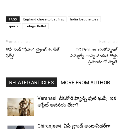
TAGS
England chose to bat first
India lost the toss
sports
Telugu Bullet
Previous article
Next article
గోపీచంద్ “భీమా” ట్రైలర్‌ కు డేట్
TG Politics: కంటోన్మెంట్
ఫిక్స్!
ఎమ్మెల్యే లాస్య నందిత రోడ్డు
ప్రమాదంలో మృతి
RELATED ARTICLES
MORE FROM AUTHOR
Varanasi: లీక్‌తోనే ఫ్యాన్స్ ఫుల్ ఖుషీ.. ఇక
అప్డేట్ అవసరం లేదా?
Chiranjeevi: ఏపీ బ్రాండ్ అంబాసిడర్‌గా