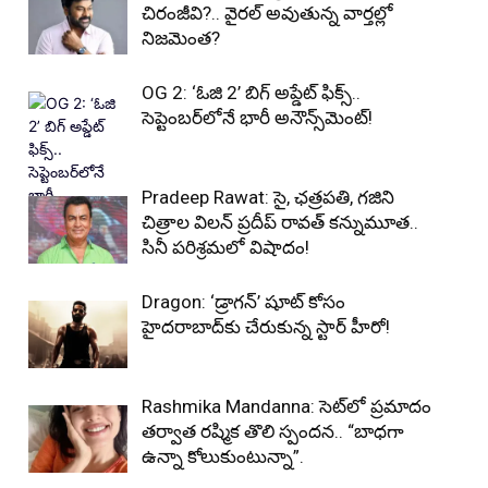
చిరంజీవి?.. వైరల్ అవుతున్న వార్తల్లో
నిజమెంత?
OG 2: ‘ఓజి 2’ బిగ్ అప్డేట్ ఫిక్స్..
సెప్టెంబర్‌లోనే భారీ అనౌన్స్‌మెంట్!
Pradeep Rawat: సై, ఛత్రపతి, గజిని
చిత్రాల విలన్ ప్రదీప్ రావత్ కన్నుమూత..
సినీ పరిశ్రమలో విషాదం!
Dragon: ‘డ్రాగన్’ షూట్ కోసం
హైదరాబాద్‌కు చేరుకున్న స్టార్ హీరో!
Rashmika Mandanna: సెట్‌లో ప్రమాదం
తర్వాత రష్మిక తొలి స్పందన.. “బాధగా
ఉన్నా కోలుకుంటున్నా”.