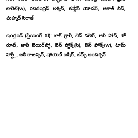
జురెల్(w), రవిచంద్రన్ అశ్విన్, కుల్దీప్ యాదవ్, ఆకాశ్ దీప్,
మహ్మద్ సిరాజ్
ఇంగ్లండ్ (ప్లేయింగ్ XI): జాక్ క్రాలీ, బెన్ డకెట్, ఆలీ పోప్, జో
రూట్, జానీ బెయిర్‌స్టో, బెన్ స్టోక్స్(సి), బెన్ ఫోక్స్(w), టామ్
హార్ట్లీ, ఆలీ రాబిన్సన్, షోయబ్ బషీర్, జేమ్స్ ఆండర్సన్