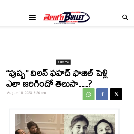
Cinema
“పుష్ప” విలన్ ఫహద్ ఫాజిల్ పెళ్లి
ఎలా జరిగిందో తెలుసా…?
August 18, 2023, 6:26 pm