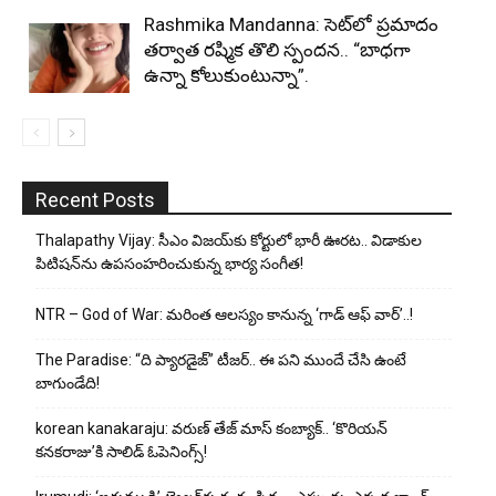
Rashmika Mandanna: సెట్‌లో ప్రమాదం
తర్వాత రష్మిక తొలి స్పందన.. “బాధగా
ఉన్నా కోలుకుంటున్నా”.
Recent Posts
Thalapathy Vijay: సీఎం విజయ్‌కు కోర్టులో భారీ ఊరట.. విడాకుల
పిటిషన్‌ను ఉపసంహరించుకున్న భార్య సంగీత!
NTR – God of War: మరింత ఆలస్యం కానున్న ‘గాడ్ ఆఫ్ వార్’..!
The Paradise: “ది ప్యారడైజ్” టీజర్.. ఈ పని ముందే చేసి ఉంటే
బాగుండేది!
korean kanakaraju: వరుణ్ తేజ్ మాస్ కంబ్యాక్.. ‘కొరియన్
కనకరాజు’కి సాలిడ్ ఓపెనింగ్స్!