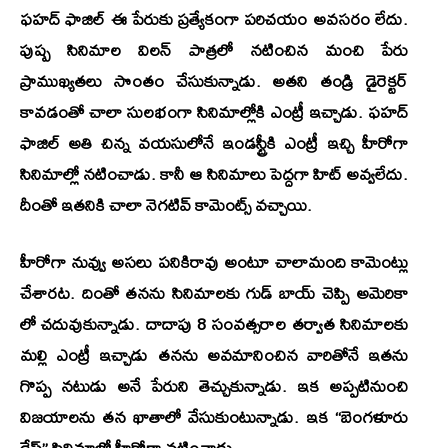
ఫహద్ ఫాజిల్ ఈ పేరుకు ప్రత్యేకంగా పరిచయం అవసరం లేదు.
పుష్ప సినిమాల విలన్ పాత్రలో నటించిన మంచి పేరు
ప్రాముఖ్యతలు సొంతం చేసుకున్నాడు. అతని తండ్రి డైరెక్టర్
కావడంతో చాలా సులభంగా సినిమాల్లోకి ఎంట్రీ ఇచ్చాడు. ఫహద్
ఫాజిల్ అతి చిన్న వయసులోనే ఇండస్ట్రీకి ఎంట్రీ ఇచ్చి హీరోగా
సినిమాల్లో నటించాడు. కానీ ఆ సినిమాలు పెద్దగా హిట్ అవ్వలేదు.
దీంతో ఇతనికి చాలా నెగటివ్ కామెంట్స్ వచ్చాయి.
హీరోగా నువ్వు అసలు పనికిరావు అంటూ చాలామంది కామెంట్లు
చేశారట. దింతో తనను సినిమాలకు గుడ్ బాయ్ చెప్పి అమెరికా
లో చదువుకున్నాడు. దాదాపు 8 సంవత్సరాల తర్వాత సినిమాలకు
మల్లి ఎంట్రీ ఇచ్చాడు తనను అవమానించిన వారితోనే ఇతను
గొప్ప నటుడు అనే పేరుని తెచ్చుకున్నాడు. ఇక అప్పటినుంచి
విజయాలను తన ఖాతాలో వేసుకుంటున్నాడు. ఇక “బెంగళూరు
డేస్” సినిమాలో హీరోగా నటించాడు.