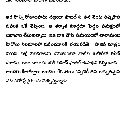
ఇక కొన్ని రోజులపాటు నజ్రియా ఫాజిల్ ని తన వెంట తిప్పుకొని
చివరికి ఒకే చెప్పింది. ఆ తర్వాత వీరిద్దరూ పెద్దల సమక్షంలో
వివాహం చేసుకున్నారు. ఇక లాక్ డౌన్ సమయంలో చాలామంది
హీరోలు సినిమాలలో నటించడానికి భయపడితే…ఫాజిల్ మాత్రం
వరుస పెట్టి సినిమాలను చేసుకుంటూ వాటిని ఓటిటిలో రిలీజ్
చేశాడు. అలా చాలామందికి ఫహద్ ఫాజిల్ ఉపాధిని కల్పించాడు.
అందరు హీరోల్లాగా అందం లేకపోయినప్పటికీ తన అద్భుతమైన
నటనతో ప్రేక్షకులను మెప్పిస్తున్నాడు.