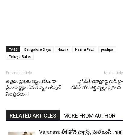
TAGS
Bangalore Days
Nazria
Nazria Fazil
pushpa
Telugu Bullet
Previous article
Next article
తల్లిదండ్రులకు ఇష్టం లేకుండా
వైసీపీకి యార్లగడ్డ గుడ్ బై-
ప్రేమ పెళ్లిళ్లు చేసుకున్న టాలీవుడ్
టీడీపీలోకి వెళ్తున్నట్లు ప్రకటన..
సెలబ్రిటీలు…!
RELATED ARTICLES
MORE FROM AUTHOR
Varanasi: లీక్‌తోనే ఫ్యాన్స్ ఫుల్ ఖుషీ.. ఇక