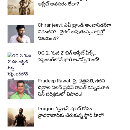
అప్డేట్ అవసరం లేదా?
Chiranjeevi: ఏపీ బ్రాండ్ అంబాసిడర్‌గా
చిరంజీవి?.. వైరల్ అవుతున్న వార్తల్లో
నిజమెంత?
OG 2: ‘ఓజి 2’ బిగ్ అప్డేట్ ఫిక్స్..
సెప్టెంబర్‌లోనే భారీ అనౌన్స్‌మెంట్!
Pradeep Rawat: సై, ఛత్రపతి, గజిని
చిత్రాల విలన్ ప్రదీప్ రావత్ కన్నుమూత..
సినీ పరిశ్రమలో విషాదం!
Dragon: ‘డ్రాగన్’ షూట్ కోసం
హైదరాబాద్‌కు చేరుకున్న స్టార్ హీరో!