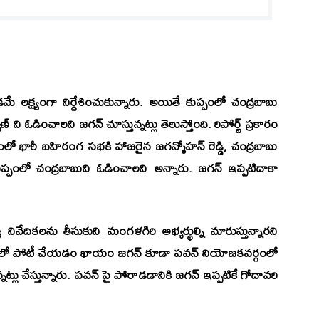
మే లక్ష్యంగా నిర్దేశించుకున్నారు. అయితే కుప్పంలో చంద్రబాబు
ి ఓడించాలని జగన్ చూస్తున్నట్లు తెలుస్తోంది. రిపోర్ట్ ప్రకారం
ంలో భారీ బహిరంగ సభకి హాజరైన జగన్మోహన్ రెడ్డి, చంద్రబాబు
ప్పంలో చంద్రబాబుని ఓడించాలని అన్నారు. జగన్ ఇప్పటిదాకా
నివేదికలను తీసుకుని మంగళగిరి అభ్యర్థుల్ని మారుస్తున్నారని
ురంలో పోటీ చేయడం ఖాయం జగన్ కూడా పవన్ నియోజకవర్గంలో
ున్నట్లు చేస్తున్నారు. పవన్ పై పోరాడడానికి జగన్ ఇప్పటికే గోదావరి