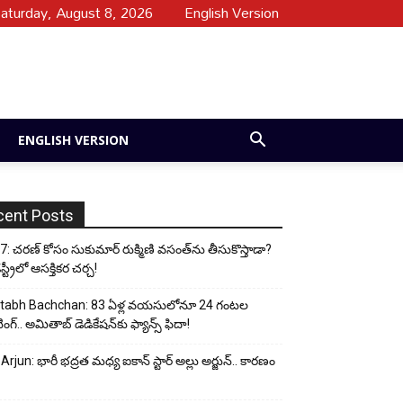
aturday, August 8, 2026
English Version
ENGLISH VERSION
cent Posts
: చరణ్ కోసం సుకుమార్ రుక్మిణి వసంత్‌ను తీసుకొస్తాడా?
ట్రీలో ఆసక్తికర చర్చ!
tabh Bachchan: 83 ఏళ్ల వయసులోనూ 24 గంటల
ంగ్.. అమితాబ్ డెడికేషన్‌కు ఫ్యాన్స్ ఫిదా!
 Arjun: భారీ భద్రత మధ్య ఐకాన్ స్టార్ అల్లు అర్జున్.. కారణం