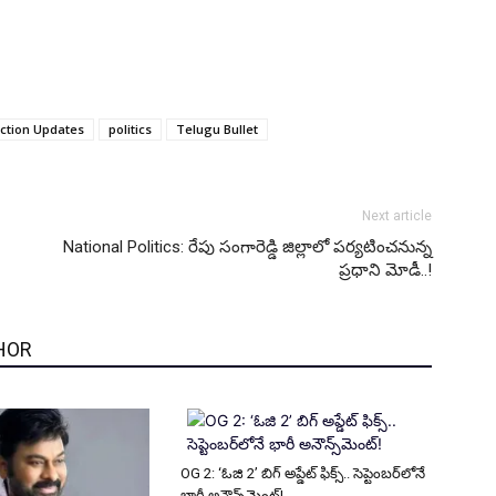
ection Updates
politics
Telugu Bullet
Next article
National Politics: రేపు సంగారెడ్డి జిల్లాలో పర్యటించనున్న
ప్రధాని మోడీ..!
HOR
OG 2: ‘ఓజి 2’ బిగ్ అప్డేట్ ఫిక్స్.. సెప్టెంబర్‌లోనే
భారీ అనౌన్స్‌మెంట్!