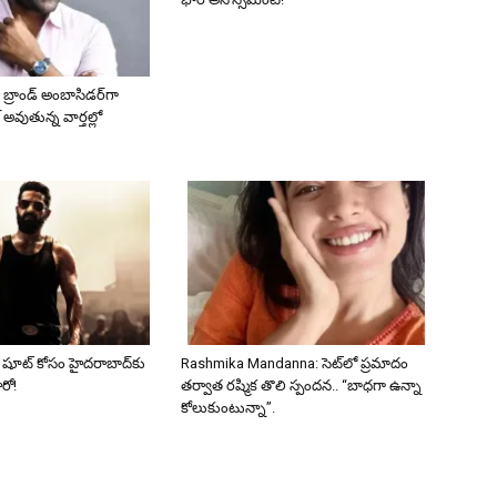
 బ్రాండ్ అంబాసిడర్‌గా
 అవుతున్న వార్తల్లో
్’ షూట్ కోసం హైదరాబాద్‌కు
Rashmika Mandanna: సెట్‌లో ప్రమాదం
ీరో!
తర్వాత రష్మిక తొలి స్పందన.. “బాధగా ఉన్నా
కోలుకుంటున్నా”.