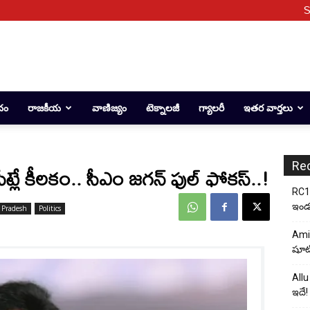
S
దం
రాజకీయ
వాణిజ్యం
టెక్నాలజీ
గ్యాలరీ
ఇతర వార్తలు
Re
లే కీలకం.. సీఎం జగన్ ఫుల్ ఫోకస్..!
RC17
ఇండస్
 Pradesh
Politics
Ami
షూటి
Allu
ఇదే!