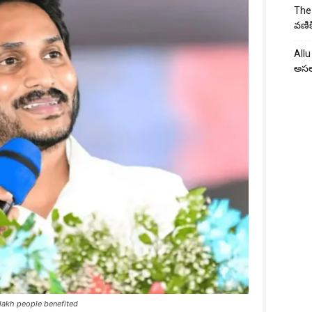
The 
వణిక
Allu
అసల
lakh people benefited