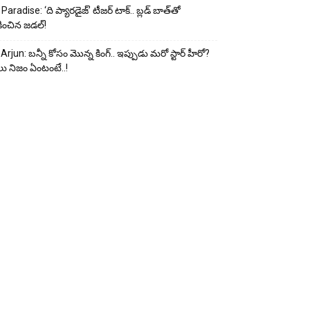
Paradise: ‘ది ప్యారడైజ్’ టీజర్ టాక్.. బ్లడ్ బాత్‌తో
ించిన జడల్!
 Arjun: బన్నీ కోసం మొన్న కింగ్.. ఇప్పుడు మరో స్టార్ హీరో?
ు నిజం ఏంటంటే..!