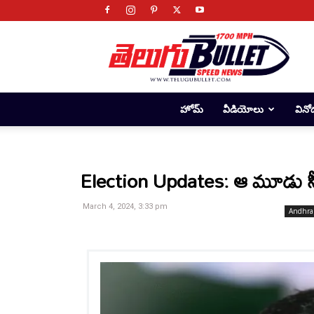
Telugu
Bullet
హోమ్
వీడియోలు
వినో
Election Updates: ఆ మూడు సీట్
March 4, 2024, 3:33 pm
Andhra