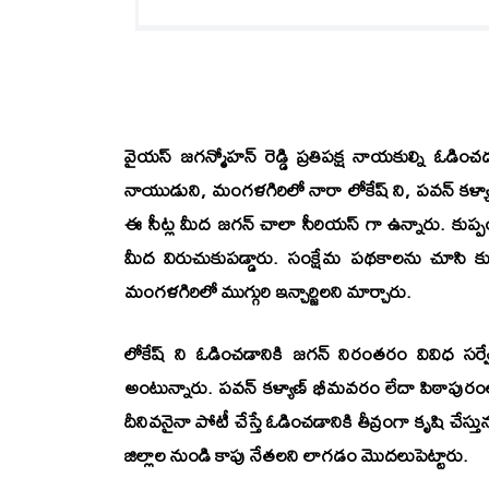
వైయస్ జగన్మోహన్ రెడ్డి ప్రతిపక్ష నాయకుల్ని ఓడించడ
నాయుడుని, మంగళగిరిలో నారా లోకేష్ ని, పవన్ కళ్యాణ్ న
ఈ సీట్ల మీద జగన్ చాలా సీరియస్ గా ఉన్నారు. కుప్ప
మీద విరుచుకుపడ్డారు. సంక్షేమ పథకాలను చూసి కు
మంగళగిరిలో ముగ్గురి ఇన్చార్జిలని మార్చారు.
లోకేష్ ని ఓడించడానికి జగన్ నిరంతరం వివిధ సర్వే 
అంటున్నారు. పవన్ కళ్యాణ్ భీమవరం లేదా పిఠాప
దీనివనైనా పోటీ చేస్తే ఓడించడానికి తీవ్రంగా కృషి చేస్త
జిల్లాల నుండి కాపు నేతలని లాగడం మొదలుపెట్టారు.