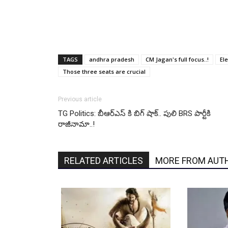
TAGS
andhra pradesh
CM Jagan's full focus..!
El
Those three seats are crucial
Previous article
TG Politics: బీఆర్ఎస్ కి బిగ్ షాక్.. పులి BRS పార్టీకి
రాజీనామా..!
RELATED ARTICLES
MORE FROM AUT