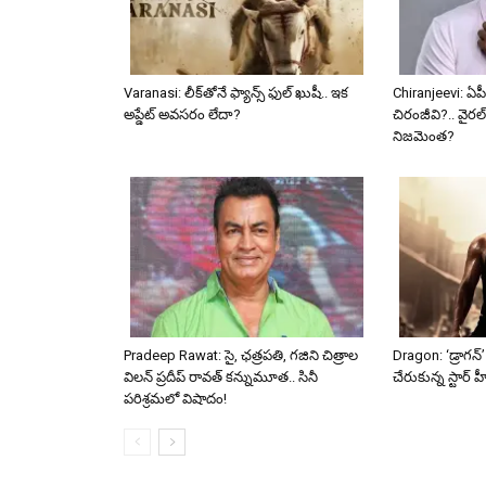
Varanasi: లీక్‌తోనే ఫ్యాన్స్ ఫుల్ ఖుషీ.. ఇక
Chiranjeevi: ఏపీ
అప్డేట్ అవసరం లేదా?
చిరంజీవి?.. వైరల్
నిజమెంత?
Pradeep Rawat: సై, ఛత్రపతి, గజిని చిత్రాల
Dragon: ‘డ్రాగన
విలన్ ప్రదీప్ రావత్ కన్నుమూత.. సినీ
చేరుకున్న స్టార్ హ
పరిశ్రమలో విషాదం!