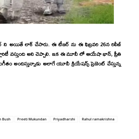
ీజర్ ని అయితే లాక్ చేసారు. ఈ టీజర్ ను ఈ ఫిబ్రవరి 26న రిలీజ్
క్లారిటీ వస్తుంది అని చెప్పాలి. ఇక ఈ మూవీ లో
ఆయేషా ఖాన్, ప్రీతి
ీతం అందిస్తున్నాడు అలాగే యూవీ క్రియేషన్స్ ప్రెజెంట్ చేస్తున్న
 Bush
Preeti Mukundan
Priyadharshi
Rahul ramakrishna