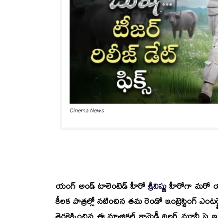
Cinema News
యంగ్ అండ్ టాలెంటెడ్ హీరో
శ్రీవిష్ణు
హీరోగా మరో య
కీలక పాత్రల్లో నటించిన తమ రెండో ఇంట్రెస్టింగ్ ఎంట
తెరకెక్కించిన ఈ మ్యాజికల్ కామెడీ థ్రిల్లర్ మూవీ పై ఇం