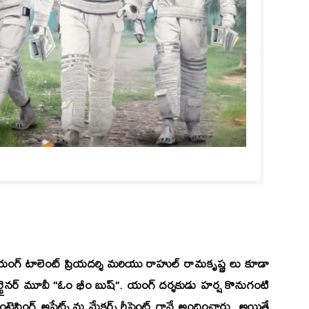
ంగ్ టాలెంట్
ప్రియదర్శి
మరియు
రాహుల్
రామకృష్ణ
లు కూడా
ర్టైనర్ మూవీ
“ఓం భీం బుష్”.
యంగ్ దర్శకుడు
హర్ష కొనుగంటి
ట్రెస్టింగ్ అప్డేట్స్ ను మేకర్స్ రీసెంట్ గానే అందించారు. అయితే