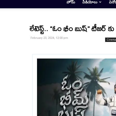
హోమ్
వీడియోలు
వినో
లేటెస్ట్.. “ఓం భీం బుష్” టీజర్ కు డ
February 23, 2024, 12:00 pm
Cinema