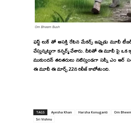
Om Bheem Bush
ఫస్ట్ లుక్ తో ఆసక్తి రేపిన మేకర్స్ ఇప్పుడు మూవీ ట
చేస్తున్నట్టుగా కన్ఫర్మ్ చేశారు. దీనితో ఈ మూవీ పై ఒక 
ముకుందన్
తదితరులు నటిస్తుండగా
సన్నీ ఎం ఆర్
సంగ
ఈ మూవీ ఈ మార్చ్ 22న రిలీజ్ కాబోతుంది.
TAGS
Ayesha Khan
Harsha Konuganti
Om Bheem
Sri Vishnu