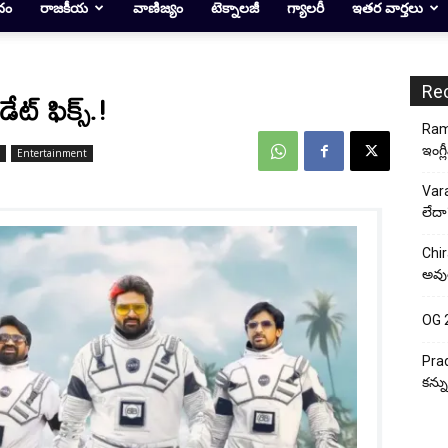
దం
రాజకీయ
వాణిజ్యం
టెక్నాలజీ
గ్యాలరీ
ఇతర వార్తలు
Re
ేట్ ఫిక్స్.!
Rama
ఇంగ్ల
Entertainment
Vara
లేదా
Chir
అవుత
OG 2:
Prad
కన్న