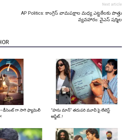
Next article
AP Politics: కాంగ్రెస్ వామపక్షాల మధ్య ఎట్టకేలకు పొత్తు
వ్యవహారం: వైఎస్ షర్మిల
HOR
–డీసెంట్ గా సాగె ఫ్యామిలీ
“హను మాన్” తదుపరి మూవీ పై లేటెస్ట్
!
అప్డేట్..!