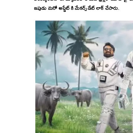
ఇపుడు మరో అప్డేట్ కి మేకర్స్ డేట్ లాక్ చేసారు.