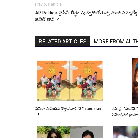
Previous article
AP Politics: వైసీపీ తీర్థం పుచ్చుకోబోతున్న మాజీ ఎమ్మెల్యే
జలీల్ ఖాన్..?
RELATED ARTICLES
MORE FROM AUT
నివేదా నటించిన కొత్త మూవీ ’35’ కుటుంబం
సమీక్ష : “మనమే”
…!
ఎమోషనల్ డ్రామా