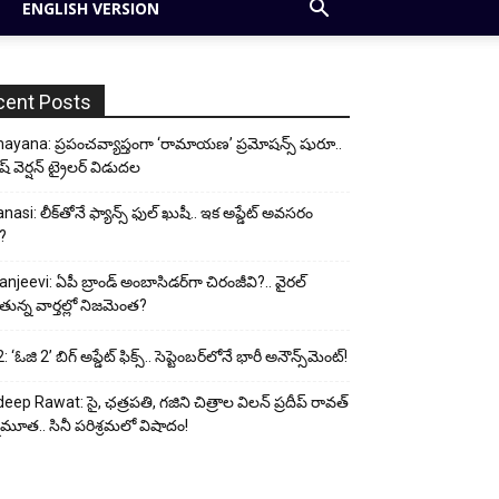
ENGLISH VERSION
cent Posts
yana: ప్రపంచవ్యాప్తంగా ‘రామాయణ’ ప్రమోషన్స్ షురూ..
ీష్ వెర్షన్ ట్రైలర్ విడుదల
nasi: లీక్‌తోనే ఫ్యాన్స్ ఫుల్ ఖుషీ.. ఇక అప్డేట్ అవసరం
?
anjeevi: ఏపీ బ్రాండ్ అంబాసిడర్‌గా చిరంజీవి?.. వైరల్
ున్న వార్తల్లో నిజమెంత?
 ‘ఓజి 2’ బిగ్ అప్డేట్ ఫిక్స్.. సెప్టెంబర్‌లోనే భారీ అనౌన్స్‌మెంట్!
eep Rawat: సై, ఛత్రపతి, గజిని చిత్రాల విలన్ ప్రదీప్ రావత్
ుమూత.. సినీ పరిశ్రమలో విషాదం!