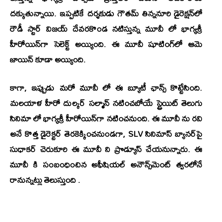
దక్కుతున్నాయి. ఇప్పటికే దర్శకుడు గౌతమ్ తిన్ననూరి డైరెక్షన్‌లో
రౌడీ స్టార్
విజయ్ దేవరకొండ
నటిస్తున్న మూవీ లో భాగ్యశ్రీ
హీరోయిన్‌గా సెలెక్ట్ అయ్యింది. ఈ మూవీ షూటింగ్‌లో ఆమె
జాయిన్ కూడా అయ్యింది.
కాగా, ఇప్పుడు మరో మూవీ లో ఈ బ్యూటీ ఛాన్స్ కొట్టేసింది.
మలయాళ హీరో దుల్కర్ సల్మాన్ నటించబోయే స్ట్రెయిట్ తెలుగు
సినిమా లో భాగ్యశ్రీ హీరోయిన్‌గా నటించనుంది. ఈ మూవీ ను రవి
అనే కొత్త డైరెక్టర్ తెరకెక్కించనుండగా,
SLV సినిమాస్
బ్యానర్‌పై
సుధాకర్ చెరుకూరి ఈ మూవీ ని ప్రొడ్యూస్ చేయనున్నారు. ఈ
మూవీ కి సంబంధించిన అఫీషియల్ అనౌన్స్‌మెంట్ త్వరలోనే
రానున్నట్లు తెలుస్తుంది .