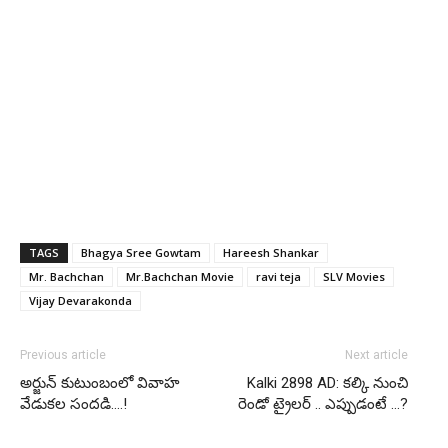
TAGS
Bhagya Sree Gowtam
Hareesh Shankar
Mr. Bachchan
Mr.Bachchan Movie
ravi teja
SLV Movies
Vijay Devarakonda
Previous article
Next article
అర్జున్ కుటుంబంలో వివాహ
Kalki 2898 AD: కల్కి నుంచి
వేడుకల సందడి….!
రెండో ట్రైలర్ .. ఎప్పుడంటే …?