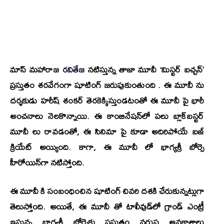
మాస్ మహారాజ
రవితేజ
నటిస్తున్న తాజా మూవీ
‘మిస్టర్ బచ్చన్’
ప్రస్తుతం శరవేగంగా షూటింగ్ జరుపుకుంతుంది . ఈ మూవీ ను
దర్శకుడు
హరీష్ శంకర్
తెరకెక్కిస్తుండటంతో ఈ మూవీ పై భారీ
అంచనాలు నెలకొన్నాయి. ఈ కాంబినేషన్‌లో పలు బ్లాక్‌బస్టర్
మూవీ లు రావడంతో, ఈ సినిమా పై కూడా అదిరిపోయే బజ్
క్రియేట్ అయ్యింది. కాగా, ఈ మూవీ లో భాగ్యశ్రీ బోర్సె
హీరోయిన్‌గా నటిస్తోంది.
ఈ మూవీ కి సంబంధించిన షూటింగ్ చివరి దశకి చేరుకున్నట్లుగా
తెలుస్తోంది. అయితే, ఈ మూవీ తో టాలీవుడ్‌లో గ్రాండ్ ఎంట్రీ
ఇస్తున్న భాగ్యశ్రీ బోర్సెకు ప్రస్తుతం వరుస అవకాశాలు