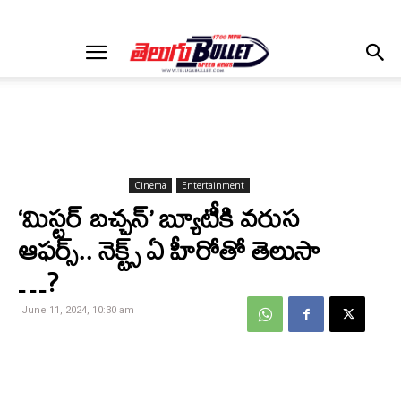
Cinema
Entertainment
‘మిస్టర్ బచ్చన్’ బ్యూటీకి వరుస
ఆఫర్స్.. నెక్ట్స్ ఏ హీరోతో తెలుసా
…?
June 11, 2024, 10:30 am