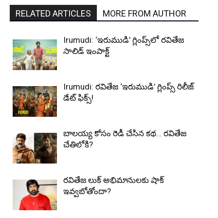
RELATED ARTICLES
MORE FROM AUTHOR
Irumudi: ‘ఇరుముడి’ గ్లింప్స్‌లో రవితేజ
సాలిడ్ ఇంపాక్ట్
Irumudi: రవితేజ ‘ఇరుముడి’ గ్లింప్స్ రిలీజ్
డేట్ ఫిక్స్!
బాలయ్య కోసం రెడీ చేసిన కథ… రవితేజ
చేతిలోకి?
రవితేజ లుక్ అభిమానులకు షాక్
ఇవ్వబోతోందా?