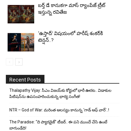
బర్త్ డే కానుకగా మాస్ ర్యాంపేజ్ ట్రీట్
ఇస్తున్న రవితేజ
‘ఉస్తాద్’ విషయంలో హరీష్ శంకర్‌కి
టెన్షన్..?
Recent Posts
Thalapathy Vijay: సీఎం విజయ్‌కు కోర్టులో భారీ ఊరట.. విడాకుల
పిటిషన్‌ను ఉపసంహరించుకున్న భార్య సంగీత!
NTR – God of War: మరింత ఆలస్యం కానున్న ‘గాడ్ ఆఫ్ వార్’..!
The Paradise: “ది ప్యారడైజ్” టీజర్.. ఈ పని ముందే చేసి ఉంటే
బాగుండేది!