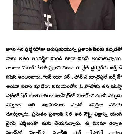
జూన్ 4న పుట్టినరోజు జరుపుకుంటున్న ప్రశాంత్ నీల్‌కు కన్నడతో
పాటు ఇతర ఇండస్ట్రీల నుండి కూడా విషెస్ అందుతున్నాయి.
తాజాగా ‘సలార్’ హీరో ప్రభాస్ కూడా ఈ క్రేజీ డైరెక్టర్‌కు బర్త్ డే
విషెస్ అందించారు. “లవ్ యూ సర్.. హావ్ ఎ బ్యూటిఫుల్ బర్త్ డే”
అంటూ సలార్ షూటింగ్ సమయంలోని ఓ ఫోటోను తన ఇన్‌స్టా
స్టోరీలో షేర్ చేశారు.ఈ కాంబినేషన్‌లో ‘సలార్-2’ మూవీ ఎప్పుడు
వస్తుందా అని అభిమానులు ఎంతో ఆసక్తిగా ఎదురు
చూస్తున్నారు. ప్రస్తుతం ప్రశాంత్ నీల్ తన నెక్ట్స్ చిత్రాన్ని యంగ్
టైగర్ ఎన్టీఆర్‌తో కలిసి చేయనున్నారు. ఈ సినిమా తర్వాత
ప్రభాస్‌తో ‘సలార్-2’ మూవీని స్టార్ట్ చేస్తారనే వార్తలు