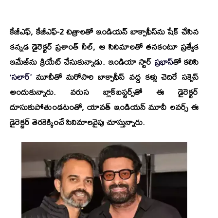
కేజీఎఫ్, కేజీఎఫ్-2 చిత్రాలతో ఇండియన్ బాక్సాఫీస్‌ను షేక్ చేసిన
కన్నడ డైరెక్టర్ ప్రశాంత్ నీల్, ఆ సినిమాలతో తనకంటూ ప్రత్యేక
ఇమేజ్‌ను క్రియేట్ చేసుకున్నాడు. ఇండియా స్టార్
ప్రభాస్‌
తో కలిసి
‘సలార్’
మూవీతో మరోసారి బాక్సాఫీస్ వద్ద కళ్లు చెదిరే సక్సెస్
అందుకున్నారు. వరుస బ్లాక్‌బస్టర్స్‌తో ఈ డైరెక్టర్
దూసుకుపోతుండటంతో, యావత్ ఇండియన్ మూవీ లవర్స్ ఈ
డైరెక్టర్ తెరకెక్కించే సినిమాలవైపు చూస్తున్నారు.