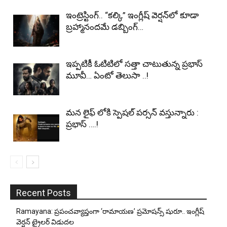
ఇంట్రెస్టింగ్.. “కల్కి” ఇంగ్లీష్ వెర్షన్‌లో కూడా
బ్రహ్మానందమే డబ్బింగ్…
ఇప్పటికీ ఓటిటిలో సత్తా చాటుతున్న ప్రభాస్
మూవీ… ఏంటో తెలుసా ..!
మన లైఫ్ లోకి స్పెషల్ పర్సన్ వస్తున్నారు :
ప్రభాస్ ….!
Recent Posts
Ramayana: ప్రపంచవ్యాప్తంగా ‘రామాయణ’ ప్రమోషన్స్ షురూ.. ఇంగ్లీష్
వెర్షన్ ట్రైలర్ విడుదల