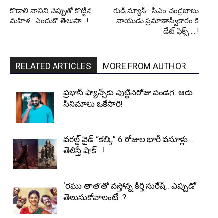
కొడాలి నానిని చెప్పుతో కొట్టిన
గుడ్ న్యూస్ : సీఎం చంద్రబాబు
మహిళ : ఎందుకో తెలుసా ..!
నాయుడు ప్రమాణాస్వీకారం కి
డేట్ ఫిక్స్ ….!
RELATED ARTICLES
MORE FROM AUTHOR
ప్రభాస్‌ ఫ్యాన్స్‌కు పుట్టినరోజు పండగ: ఆరు
సినిమాలు ఒకేసారి!
వరల్డ్ వైడ్ “కల్కి” 6 రోజుల భారీ వసూళ్లు….
తెలిస్తే షాక్ ..!
‘రఘు తాత’తో వస్తోన్న కీర్తి సురేష్.. ఎప్పుడో
తెలుసుకోవాలంటే..?