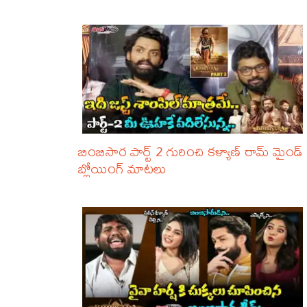
బింబిసార పార్ట్ 2 గురించి కళ్యాణ్ రామ్ మైండ్
బ్లోయింగ్ మాటలు