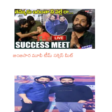
బింబిసార మూవీ టీమ్ సక్సెస్ మీట్