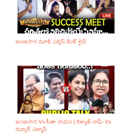
బింబిసార మూవీ సక్సెస్ మీట్ లైవ్
బింబిసార Vs సీతా రామం | కళ్యాణ్ రామ్ Vs
దుల్కర్ సల్మాన్