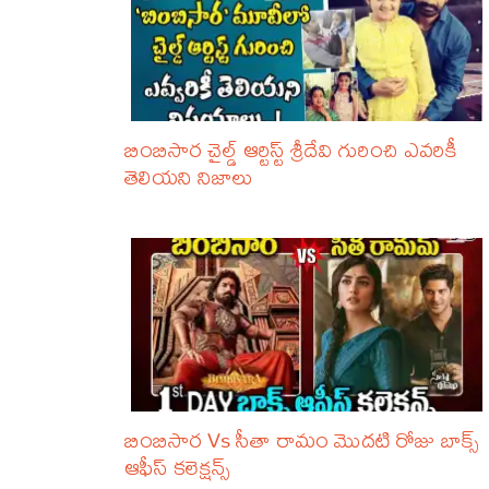
బింబిసార చైల్డ్ ఆర్టిస్ట్ శ్రీదేవి గురించి ఎవరికీ
తెలియని నిజాలు
బింబిసార Vs సీతా రామం మొదటి రోజు బాక్స్
ఆఫీస్ కలెక్షన్స్