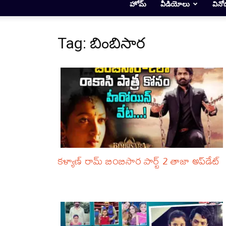
హోమ్
వీడియోలు
వినో
Tag: బింబిసార
కళ్యాణ్ రామ్ బింబిసార పార్ట్ 2 తాజా అప్‌డేట్