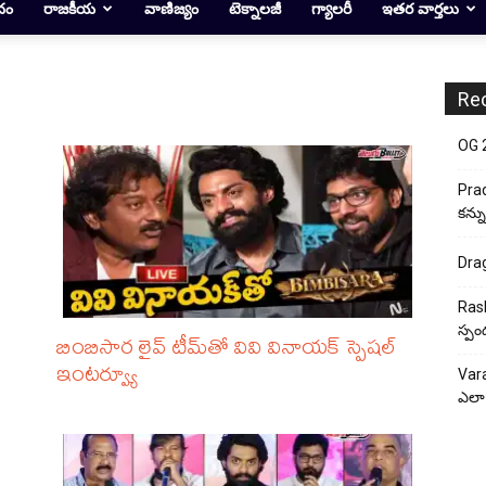
దం
రాజకీయ
వాణిజ్యం
టెక్నాలజీ
గ్యాలరీ
ఇతర వార్తలు
Re
OG 2:
Prad
కన్న
Drag
Rash
స్పం
బింబిసార లైవ్ టీమ్‌తో వివి వినాయక్ స్పెషల్
ఇంటర్వ్యూ
Vara
ఎలా