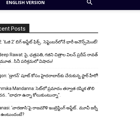
ENGLISH VERSION
cent Posts
 ‘ఓజి 2’ బిగ్ అప్డేట్ ఫిక్స్.. సెప్టెంబర్‌లోనే భారీ అనౌన్స్‌మెంట్!
eep Rawat: సై, ఛత్రపతి, గజిని చిత్రాల విలన్ ప్రదీప్ రావత్
ుమూత.. సినీ పరిశ్రమలో విషాదం!
on: ‘డ్రాగన్’ షూట్ కోసం హైదరాబాద్‌కు చేరుకున్న స్టార్ హీరో!
mika Mandanna: సెట్‌లో ప్రమాదం తర్వాత రష్మిక తొలి
దన.. “బాధగా ఉన్నా కోలుకుంటున్నా”.
nasi: ‘వారణాసి’పై రాజమౌళి ఇంట్రెస్టింగ్ అప్డేట్.. మూవీ జర్నీ
 ఉంటుందంటే?