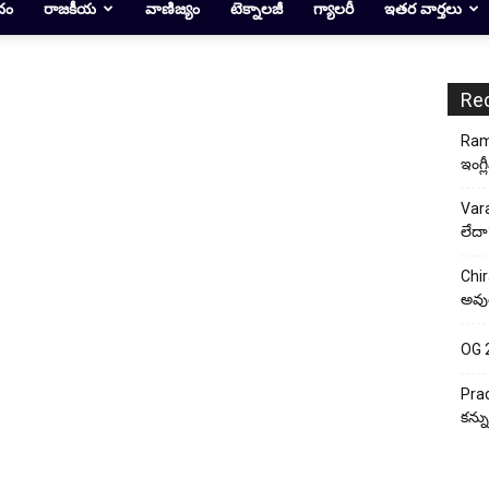
దం
రాజకీయ
వాణిజ్యం
టెక్నాలజీ
గ్యాలరీ
ఇతర వార్తలు
Re
Rama
ఇంగ్ల
Vara
లేదా
Chir
అవుత
OG 2:
Prad
కన్న