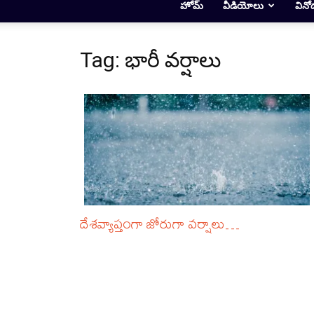
హోమ్
వీడియోలు
వినో
Tag: భారీ వర్షాలు
దేశవ్యాప్తంగా జోరుగా వర్షాలు…