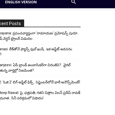
ENGLISH VERSION
cent Posts
yana: ప్రపంచవ్యాప్తంగా ‘రామాయణ’ ప్రమోషన్స్ షురూ..
ీష్ వెర్షన్ ట్రైలర్ విడుదల
nasi: లీక్‌తోనే ఫ్యాన్స్ ఫుల్ ఖుషీ.. ఇక అప్డేట్ అవసరం
?
anjeevi: ఏపీ బ్రాండ్ అంబాసిడర్‌గా చిరంజీవి?.. వైరల్
ున్న వార్తల్లో నిజమెంత?
 ‘ఓజి 2’ బిగ్ అప్డేట్ ఫిక్స్.. సెప్టెంబర్‌లోనే భారీ అనౌన్స్‌మెంట్!
eep Rawat: సై, ఛత్రపతి, గజిని చిత్రాల విలన్ ప్రదీప్ రావత్
ుమూత.. సినీ పరిశ్రమలో విషాదం!