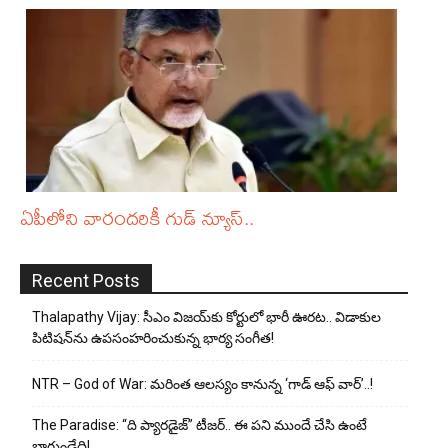
ఏపీలోని వారందరికీ గుడ్ న్యూస్..
Recent Posts
Thalapathy Vijay: సీఎం విజయ్‌కు కోర్టులో భారీ ఊరట.. విడాకుల
పిటిషన్‌ను ఉపసంహరించుకున్న భార్య సంగీత!
NTR – God of War: మరింత ఆలస్యం కానున్న ‘గాడ్ ఆఫ్ వార్’..!
The Paradise: “ది ప్యారడైజ్” టీజర్.. ఈ పని ముందే చేసి ఉంటే
బాగుండేది!