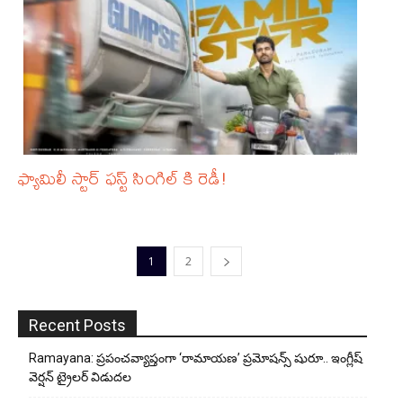
ఫ్యామిలీ స్టార్ ఫస్ట్ సింగిల్ కి రెడీ!
1
2
Recent Posts
Ramayana: ప్రపంచవ్యాప్తంగా ‘రామాయణ’ ప్రమోషన్స్ షురూ.. ఇంగ్లీష్
వెర్షన్ ట్రైలర్ విడుదల