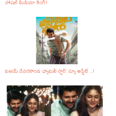
సోషల్ మీడియా కింగ్!
విజయ్ దేవరకొండ ‘ఫ్యామిలీ స్టార్’ న్యూ అప్డేట్ ..!