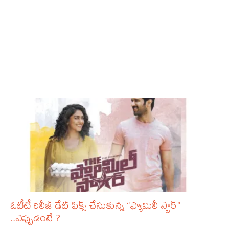
ఓటీటీ రిలీజ్ డేట్ ఫిక్స్ చేసుకున్న “ఫ్యామిలీ స్టార్”
..ఎప్పుడంటే ?