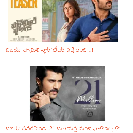
విజయ్ ‘ఫ్యామిలీ స్టార్’ టీజర్ వచ్చేసింది ..!
విజయ్ దేవరకొండ: 21 మిలియన్ల మంది ఫాలోవర్స్ తో