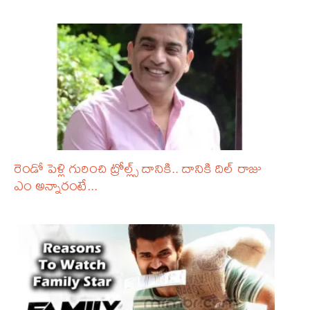
రెండో పెళ్లి గురించి ట్రోల్ల్స్ దానికి.. దానికి దిల్ రాజు
ఎం అన్నారంటే...