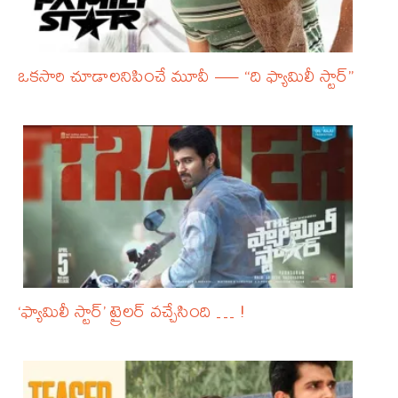
ఒకసారి చూడాలనిపించే మూవీ — “ది ఫ్యామిలీ స్టార్”
‘ఫ్యామిలీ స్టార్’ ట్రైలర్ వచ్చేసింది … !