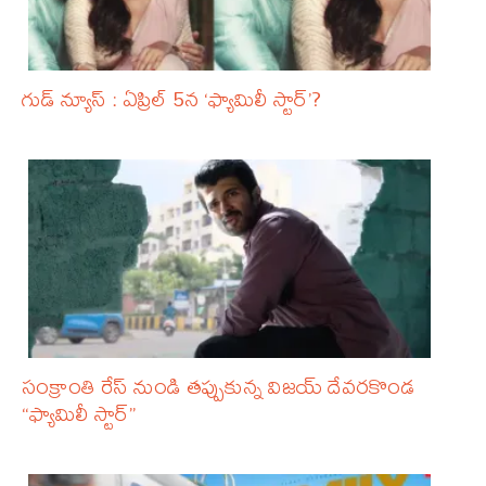
గుడ్ న్యూస్ : ఏప్రిల్ 5న ‘ఫ్యామిలీ స్టార్’?
సంక్రాంతి రేస్ నుండి తప్పుకున్న విజయ్ దేవరకొండ
“ఫ్యామిలీ స్టార్”